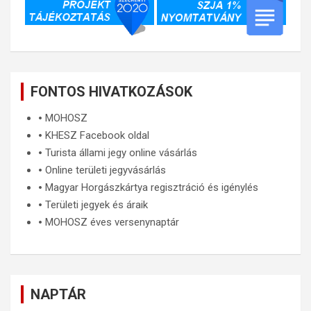
FONTOS HIVATKOZÁSOK
🞄
MOHOSZ
🞄
KHESZ Facebook oldal
🞄
Turista állami jegy online vásárlás
🞄
Online területi jegyvásárlás
🞄
Magyar Horgászkártya regisztráció és igénylés
🞄
Területi jegyek és áraik
🞄
MOHOSZ éves versenynaptár
NAPTÁR