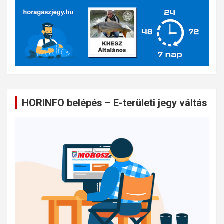
HORINFO belépés – E-területi jegy váltás