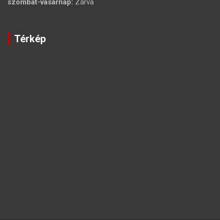
szombat-vasárnap:
Zárva
Térkép