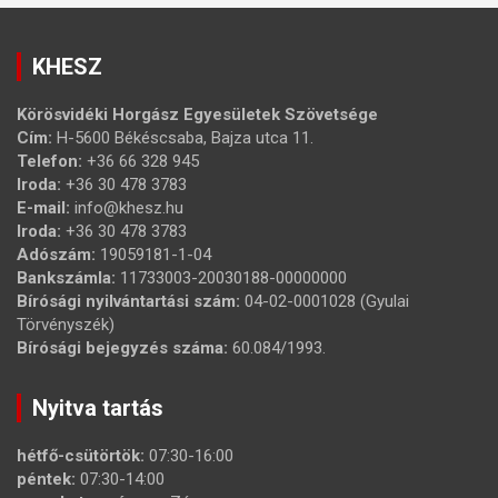
KHESZ
Körösvidéki Horgász Egyesületek Szövetsége
Cím:
H-5600 Békéscsaba, Bajza utca 11.
Telefon:
+36 66 328 945
Iroda:
+36 30 478 3783
E-mail:
info@khesz.hu
Iroda:
+36 30 478 3783
Adószám:
19059181-1-04
Bankszámla:
11733003-20030188-00000000
Bírósági nyilvántartási szám:
04-02-0001028 (Gyulai
Törvényszék)
Bírósági bejegyzés száma:
60.084/1993.
Nyitva tartás
hétfő-csütörtök:
07:30-16:00
péntek:
07:30-14:00