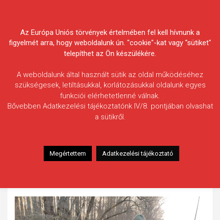
Skip
Körösvidéki Horgász
to
content
Az Európa Uniós törvények értelmében fel kell hívnunk a
Egyesületek Szövetsége
figyelmét arra, hogy weboldalunk ún. "cookie"-kat vagy "sütiket"
telepíthet az Ön készülékére.
A weboldalunk által használt sütik az oldal működéséhez
szükségesek, letiltásukkal, korlátozásukkal oldalunk egyes
funkciói elérhetetlenné válnak.
Csikós Zoltán
Bővebben Adatkezelési tájékoztatónk IV/8. pontjában olvashat
a sütikről.
Fogás ideje: 2025.03.07.
Vízterület: Hármas-Körös
Halfaj: Harcsa
Megértettem
Adatkezelési tájékoztató
Fogott hal adatai: 35 kg / 175 cm
Fogási körülmények: Gilisztacsokorral sikerült horogra
csalni. A hal visszanyerte szabadságát.