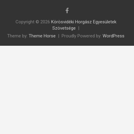
Copyright © 2026
Körösvidéki Horgász Egyesületek
Szövetsége
Theme by:
Theme Horse
Proudly Powered by:
WordPress