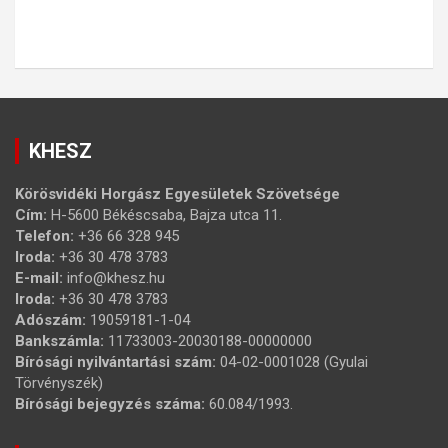
KHESZ
Körösvidéki Horgász Egyesületek Szövetsége
Cím:
H-5600 Békéscsaba, Bajza utca 11.
Telefon:
+36 66 328 945
Iroda:
+36 30 478 3783
E-mail:
info@khesz.hu
Iroda:
+36 30 478 3783
Adószám:
19059181-1-04
Bankszámla:
11733003-20030188-00000000
Bírósági nyilvántartási szám:
04-02-0001028 (Gyulai
Törvényszék)
Bírósági bejegyzés száma:
60.084/1993.