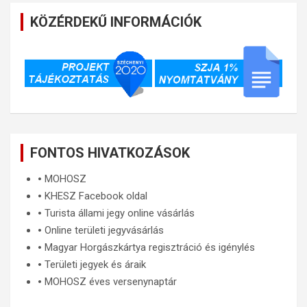
KÖZÉRDEKŰ INFORMÁCIÓK
FONTOS HIVATKOZÁSOK
🞄
MOHOSZ
🞄
KHESZ Facebook oldal
🞄
Turista állami jegy online vásárlás
🞄
Online területi jegyvásárlás
🞄
Magyar Horgászkártya regisztráció és igénylés
🞄
Területi jegyek és áraik
🞄
MOHOSZ éves versenynaptár