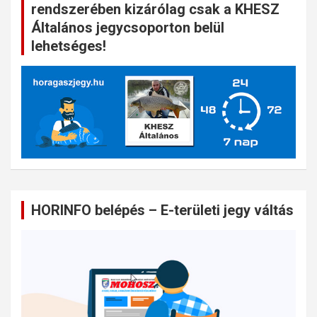
rendszerében kizárólag csak a KHESZ
Általános jegycsoporton belül
lehetséges!
HORINFO belépés – E-területi jegy váltás