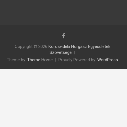
Copyright © 2026
Körösvidéki Horgász Egyesületek
Szövetsége
Theme by:
Theme Horse
Proudly Powered by:
WordPress