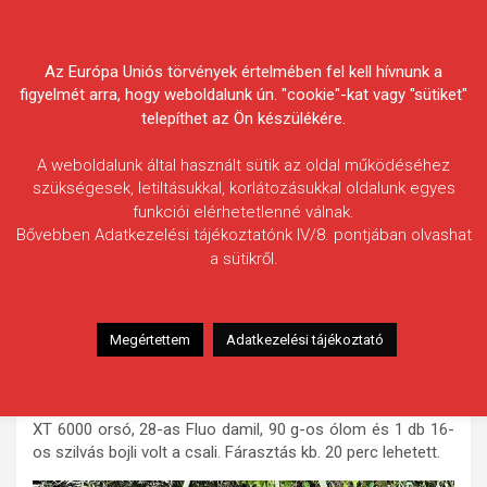
Skip
Körösvidéki Horgász
to
content
Az Európa Uniós törvények értelmében fel kell hívnunk a
Egyesületek Szövetsége
figyelmét arra, hogy weboldalunk ún. "cookie"-kat vagy "sütiket"
telepíthet az Ön készülékére.
A weboldalunk által használt sütik az oldal működéséhez
szükségesek, letiltásukkal, korlátozásukkal oldalunk egyes
funkciói elérhetetlenné válnak.
Fodor-Pető Boglárka
Bővebben Adatkezelési tájékoztatónk IV/8. pontjában olvashat
a sütikről.
Fogás ideje: 2025.08.16. / 02 óra 05 perc
Vízterület: Bsz. Sirató-holtág
Halfaj: Amur
Megértettem
Adatkezelési tájékoztató
Fogott hal adatai: 7,6 kg / 68 cm
Fogási körülmények: Szélcsend és csillagos égbolt, meleg
nyári hajnal. Felszerelés és csali: 3 m-es bot, Nevis Mistral
XT 6000 orsó, 28-as Fluo damil, 90 g-os ólom és 1 db 16-
os szilvás bojli volt a csali. Fárasztás kb. 20 perc lehetett.