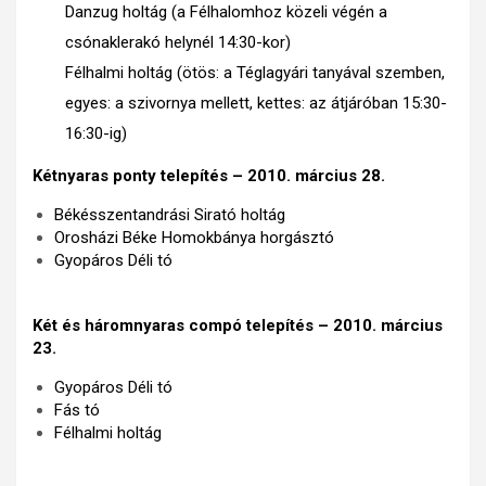
Danzug holtág (a Félhalomhoz közeli végén a
csónaklerakó helynél 14:30-kor)
Félhalmi holtág (ötös: a Téglagyári tanyával szemben,
egyes: a szivornya mellett, kettes: az átjáróban 15:30-
16:30-ig)
Kétnyaras ponty telepítés – 2010. március 28.
Békésszentandrási Sirató holtág
Orosházi Béke Homokbánya horgásztó
Gyopáros Déli tó
Két és háromnyaras compó telepítés – 2010. március
23.
Gyopáros Déli tó
Fás tó
Félhalmi holtág