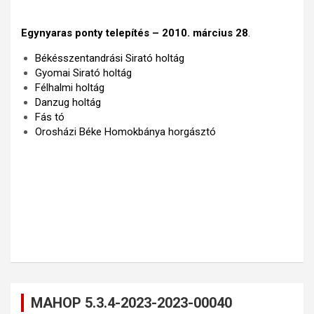
Egynyaras ponty telepítés – 2010. március 28
.
Békésszentandrási Sirató holtág
Gyomai Sirató holtág
Félhalmi holtág
Danzug holtág
Fás tó
Orosházi Béke Homo
kbánya horgásztó
MAHOP 5.3.4-2023-2023-00040