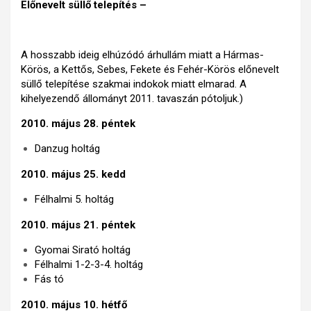
Előnevelt süllő telepítés –
A hosszabb ideig elhúzódó árhullám miatt a Hármas-
Körös, a Kettős, Sebes, Fekete és Fehér-Körös előnevelt
süllő telepítése szakmai indokok miatt elmarad. A
kihelyezendő állományt 2011. tavaszán pótoljuk.)
2010. május 28. péntek
Danzug holtág
2010. május 25. kedd
Félhalmi 5. holtág
2010. május 21. péntek
Gyomai Sirató holtág
Félhalmi 1-2-3-4. holtág
Fás tó
2010. május 10. hétfő