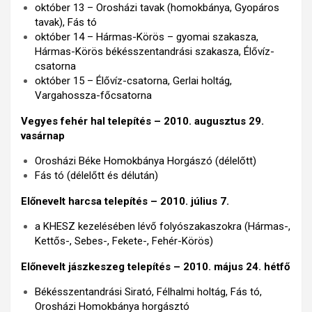
október 13 – Orosházi tavak (homokbánya, Gyopáros
tavak), Fás tó
október 14 – Hármas-Körös – gyomai szakasza,
Hármas-Körös békésszentandrási szakasza, Élővíz-
csatorna
október 15 – Élővíz-csatorna, Gerlai holtág,
Vargahossza-főcsatorna
Vegyes fehér hal telepítés – 2010. augusztus 29.
vasárnap
Orosházi Béke Homokbánya Horgászó (délelőtt)
Fás tó (délelőtt és délután)
Előnevelt harcsa telepítés – 2010. július 7.
a KHESZ kezelésében lévő folyószakaszokra (Hármas-,
Kettős-, Sebes-, Fekete-, Fehér-Körös)
Előnevelt jászkeszeg telepítés – 2010. május 24. hétfő
Békésszentandrási Sirató, Félhalmi holtág, Fás tó,
Orosházi Homokbánya horgásztó