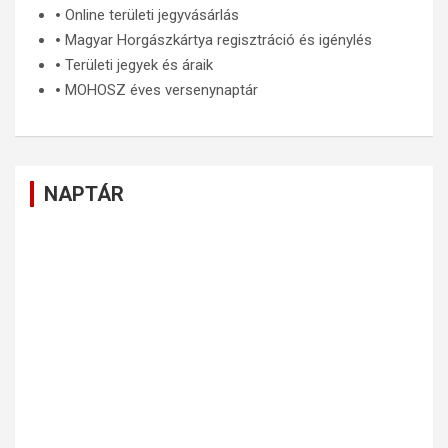
🞄
Online területi jegyvásárlás
🞄
Magyar Horgászkártya regisztráció és igénylés
🞄
Területi jegyek és áraik
🞄
MOHOSZ éves versenynaptár
NAPTÁR