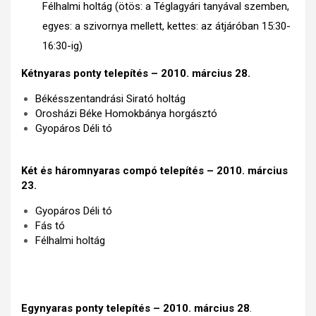
Félhalmi holtág (ötös: a Téglagyári tanyával szemben,
egyes: a szivornya mellett, kettes: az átjáróban 15:30-
16:30-ig)
Kétnyaras ponty telepítés – 2010. március 28.
Békésszentandrási Sirató holtág
Orosházi Béke Homokbánya horgásztó
Gyopáros Déli tó
Két és háromnyaras compó telepítés – 2010. március
23.
Gyopáros Déli tó
Fás tó
Félhalmi holtág
Egynyaras ponty telepítés – 2010. március 28
.