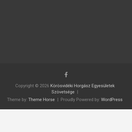
Copyright © 2026
Körösvidéki Horgász Egyesületek
Szövetsége
Theme by:
Theme Horse
Proudly Powered by:
WordPress