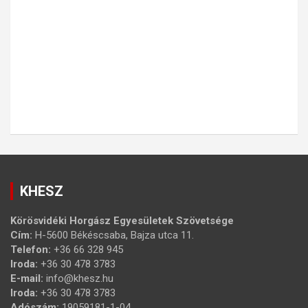
KHESZ
Körösvidéki Horgász Egyesületek Szövetsége
Cím:
H-5600 Békéscsaba, Bajza utca 11.
Telefon:
+36 66 328 945
Iroda:
+36 30 478 3783
E-mail:
info@khesz.hu
Iroda:
+36 30 478 3783
Adószám:
19059181-1-04