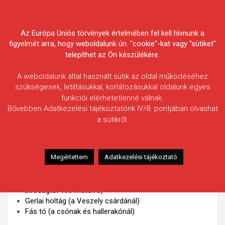
Skip
Körösvidéki Horgász
to
content
Az Európa Uniós törvények értelmében fel kell hívnunk a
Egyesületek Szövetsége
figyelmét arra, hogy weboldalunk ún. "cookie"-kat vagy "sütiket"
telepíthet az Ön készülékére.
A weboldalunk által használt sütik az oldal működéséhez
szükségesek, letiltásukkal, korlátozásukkal oldalunk egyes
funkciói elérhetetlenné válnak.
Haltelepítések 2010
Bővebben Adatkezelési tájékoztatónk IV/8. pontjában olvashat
a sütikről.
Compótelepítés – november 16. délután.
Félhalmi holtág hármas (a hármas-négyes átjáróban)
Félhalmi holtág ötös (a négyes ötös átjárótól 100
Megértettem
Adatkezelési tájékoztató
méterre)
Élővíz csatorna – Békés (a malomasszonykerti hídnál),
Gyula (az Ajtósi Albert utcai híd mellett), Békéscsaba (a
bíróságtól 100 méterre)
Gerlai holtág (a Veszely csárdánál)
Fás tó (a csónak és hallerakónál)