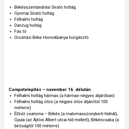
Békésszentandrási Sirató holtág
Gyomai Sirató holtág
Félhalmi holtág
Danzug holtág
Fás tó
Orosházi Béke Homo
kbánya horgásztó
Compótelepítés – november 16. délután.
Félhalmi holtág hármas (a hármas-négyes átjáróban)
Félhalmi holtág ötös (a négyes ötös átjárótól 100
méterre)
Élővíz csatorna – Békés (a malomasszonykerti hídnál),
Gyula (az Ajtósi Albert utcai híd mellett), Békéscsaba (a
bíróságtól 100 méterre)