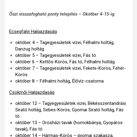
Őszi visszafogható ponty telepítés – Okótber 4-15-ig
Ecsegfalvi Halgazdaság
október 4 – Tagegyesületek vizei, Félhalmi holtág,
Danzug holtág
október 5 – Tagegyesületek vizei, Fás tó
október 6 – Kettős-Körös, Fás tó, Félhalmi holtág
október 7 – Tagegyesületek vizei, Fekete-Körös, Fehér-
Körös
október 8 – Félhalmi holtág, Élővíz-csatorna
Csökmői Halgazdaság
október 12 – Tagyegyesületek vizei, Békésszentandrási
Sirató holtág, Sebes-Körös, Gyomai Sirató holtág, Fás
tó
október 13 – Orosházi tavak (homokbánya, Gyopáros
tavak), Fás tó
október 14 – Hármas-Körös – gyomai szakasza,