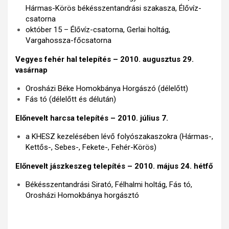
Hármas-Körös békésszentandrási szakasza, Élővíz-
csatorna
október 15 – Élővíz-csatorna, Gerlai holtág,
Vargahossza-főcsatorna
Vegyes fehér hal telepítés – 2010. augusztus 29.
vasárnap
Orosházi Béke Homokbánya Horgászó (délelőtt)
Fás tó (délelőtt és délután)
Előnevelt harcsa telepítés – 2010. július 7.
a KHESZ kezelésében lévő folyószakaszokra (Hármas-,
Kettős-, Sebes-, Fekete-, Fehér-Körös)
Előnevelt jászkeszeg telepítés – 2010. május 24. hétfő
Békésszentandrási Sirató, Félhalmi holtág, Fás tó,
Orosházi Homokbánya horgásztó