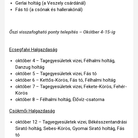
Gerlai holtág (a Veszely csárdánál)
Fás tó (a csónak és hallerakónál)
Őszi visszafogható ponty telepítés – Okótber 4-15-ig
Ecsegfalvi Halgazdaság
október 4 – Tagegyesületek vizei, Félhalmi holtág,
Danzug holtág
október 5 – Tagegyesületek vizei, Fás tó
október 6 – Kettős-Körös, Fás tó, Félhalmi holtág
október 7 – Tagegyesületek vizei, Fekete-Körös, Fehér-
Körös
október 8 – Félhalmi holtág, Élővíz-csatorna
Csökmői Halgazdaság
október 12 – Tagyegyesületek vizei, Békésszentandrási
Sirató holtág, Sebes-Körös, Gyomai Sirató holtág, Fás
tó