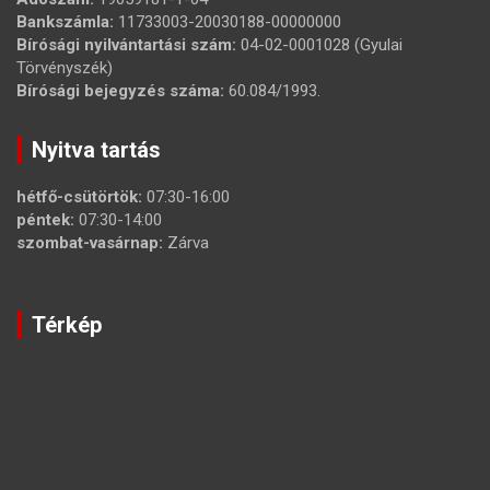
Bankszámla:
11733003-20030188-00000000
Bírósági nyilvántartási szám:
04-02-0001028 (Gyulai
Törvényszék)
Bírósági bejegyzés száma:
60.084/1993.
Nyitva tartás
hétfő-csütörtök:
07:30-16:00
péntek:
07:30-14:00
szombat-vasárnap:
Zárva
Térkép