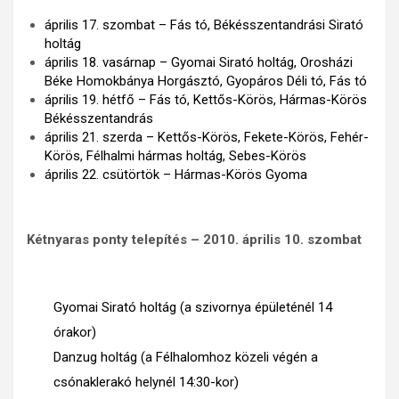
április 17. szombat – Fás tó, Békésszentandrási Sirató
holtág
április 18. vasárnap – Gyomai Sirató holtág, Orosházi
Béke Homokbánya Horgásztó, Gyopáros Déli tó, Fás tó
április 19. hétfő – Fás tó, Kettős-Körös, Hármas-Körös
Békésszentandrás
április 21. szerda – Kettős-Körös, Fekete-Körös, Fehér-
Körös, Félhalmi hármas holtág, Sebes-Körös
április 22. csütörtök – Hármas-Körös Gyoma
Kétnyaras ponty telepítés – 2010. április 10. szombat
Gyomai Sirató holtág (a szivornya épületénél 14
órakor)
Danzug holtág (a Félhalomhoz közeli végén a
csónaklerakó helynél 14:30-kor)