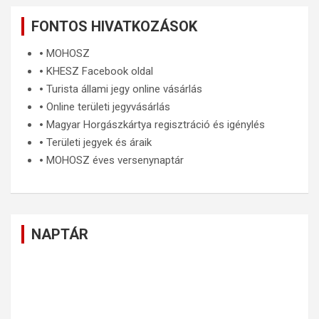
FONTOS HIVATKOZÁSOK
🞄
MOHOSZ
🞄
KHESZ Facebook oldal
🞄
Turista állami jegy online vásárlás
🞄
Online területi jegyvásárlás
🞄
Magyar Horgászkártya regisztráció és igénylés
🞄
Területi jegyek és áraik
🞄
MOHOSZ éves versenynaptár
NAPTÁR