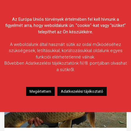
Skip
Körösvidéki Horgász
to
content
Az Európa Uniós törvények értelmében fel kell hívnunk a
Egyesületek Szövetsége
figyelmét arra, hogy weboldalunk ún. "cookie"-kat vagy "sütiket"
telepíthet az Ön készülékére.
A weboldalunk által használt sütik az oldal működéséhez
szükségesek, letiltásukkal, korlátozásukkal oldalunk egyes
funkciói elérhetetlenné válnak.
Bővebben Adatkezelési tájékoztatónk IV/8. pontjában olvashat
a sütikről.
Megértettem
Adatkezelési tájékoztató