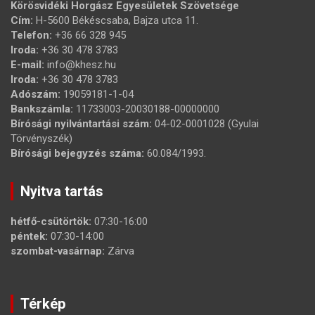
Körösvidéki Horgász Egyesületek Szövetsége
Cím:
H-5600 Békéscsaba, Bajza utca 11.
Telefon:
+36 66 328 945
Iroda:
+36 30 478 3783
E-mail:
info@khesz.hu
Iroda:
+36 30 478 3783
Adószám:
19059181-1-04
Bankszámla:
11733003-20030188-00000000
Bírósági nyilvántartási szám:
04-02-0001028 (Gyulai
Törvényszék)
Bírósági bejegyzés száma:
60.084/1993.
Nyitva tartás
hétfő-csütörtök:
07:30-16:00
péntek:
07:30-14:00
szombat-vasárnap:
Zárva
Térkép