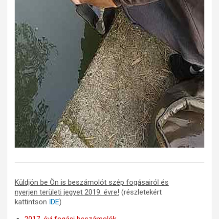
Küldjön be Ön is beszámolót szép fogásairól és
nyerjen területi jegyet 2019. évre!
(részletekért
kattintson
IDE
)
2017. évi fogási beszámolók