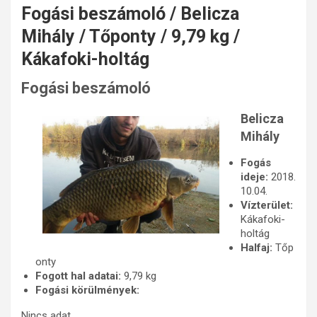
Fogási beszámoló / Belicza
Mihály / Tőponty / 9,79 kg /
Kákafoki-holtág
Fogási beszámoló
Belicza
Mihály
Fogás
ideje:
2018.
10.04.
Vízterület:
Kákafoki-
holtág
Halfaj:
Tőp
onty
Fogott hal adatai:
9,79 kg
Fogási körülmények:
Nincs adat.