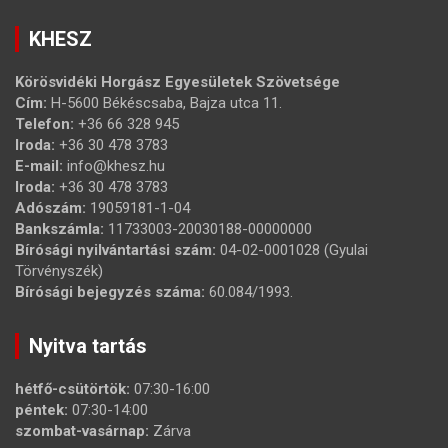
KHESZ
Körösvidéki Horgász Egyesületek Szövetsége
Cím:
H-5600 Békéscsaba, Bajza utca 11.
Telefon:
+36 66 328 945
Iroda:
+36 30 478 3783
E-mail:
info@khesz.hu
Iroda:
+36 30 478 3783
Adószám:
19059181-1-04
Bankszámla:
11733003-20030188-00000000
Bírósági nyilvántartási szám:
04-02-0001028 (Gyulai
Törvényszék)
Bírósági bejegyzés száma:
60.084/1993.
Nyitva tartás
hétfő-csütörtök:
07:30-16:00
péntek:
07:30-14:00
szombat-vasárnap:
Zárva