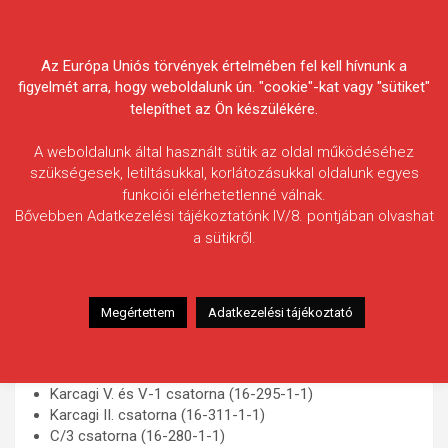
Skip
Körösvidéki Horgász
to
content
Az Európa Uniós törvények értelmében fel kell hívnunk a
Egyesületek Szövetsége
figyelmét arra, hogy weboldalunk ún. "cookie"-kat vagy "sütiket"
telepíthet az Ön készülékére.
A weboldalunk által használt sütik az oldal működéséhez
szükségesek, letiltásukkal, korlátozásukkal oldalunk egyes
funkciói elérhetetlenné válnak.
Karcagi I-11 és I-12 csatorna
Bővebben Adatkezelési tájékoztatónk IV/8. pontjában olvashat
a sütikről.
A KHESZ, a Közép-Tisza-Vidéki Horgász Egyesületek
Szövetsége és a Tisza Horgász Egyesület szakmai
együttműködésének köszönhetően az alábbi, saját
Megértettem
Adatkezelési tájékoztató
hasznosításába nem tartozó csatornákra, illetve
csatornaszakaszokra is területi jegyet bocsát ki:
Karcagi I-11 és I-12 csatorna (16-294-1-1)
Karcagi V. és V-1 csatorna (16-295-1-1)
Karcagi II. csatorna (16-311-1-1)
C/3 csatorna (16-280-1-1)