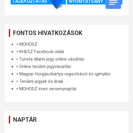
FONTOS HIVATKOZÁSOK
🞄
MOHOSZ
🞄
KHESZ Facebook oldal
🞄
Turista állami jegy online vásárlás
🞄
Online területi jegyvásárlás
🞄
Magyar Horgászkártya regisztráció és igénylés
🞄
Területi jegyek és áraik
🞄
MOHOSZ éves versenynaptár
NAPTÁR