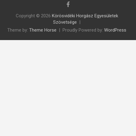
Copyright © 2026
Körösvidéki Horgász Egyesületek
Szövetsége
Theme by:
Theme Horse
Proudly Powered by:
WordPress