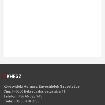
KHESZ
Körösvidéki Horgász Egyesületek Szövetsége
Cím:
H-5600 Békéscsaba, Bajza utca 11.
Telefon:
+36 66 328 945
Iroda:
+36 30 478 3783