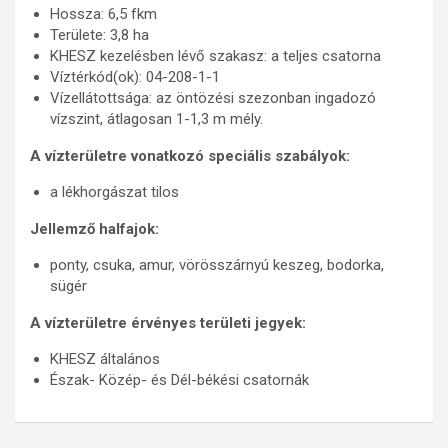
Hossza: 6,5 fkm
Területe: 3,8 ha
KHESZ kezelésben lévő szakasz: a teljes csatorna
Víztérkód(ok): 04-208-1-1
Vízellátottsága: az öntözési szezonban ingadozó
vízszint, átlagosan 1-1,3 m mély.
A vízterületre vonatkozó speciális szabályok:
a lékhorgászat tilos
Jellemző halfajok:
ponty, csuka, amur, vörösszárnyú keszeg, bodorka,
sügér
A vízterületre érvényes területi jegyek:
KHESZ általános
Észak- Közép- és Dél-békési csatornák