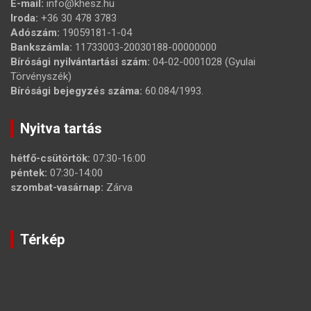
E-mail:
info@khesz.hu
Iroda:
+36 30 478 3783
Adószám:
19059181-1-04
Bankszámla:
11733003-20030188-00000000
Bírósági nyilvántartási szám:
04-02-0001028 (Gyulai
Törvényszék)
Bírósági bejegyzés száma:
60.084/1993.
Nyitva tartás
hétfő-csütörtök:
07:30-16:00
péntek:
07:30-14:00
szombat-vasárnap:
Zárva
Térkép