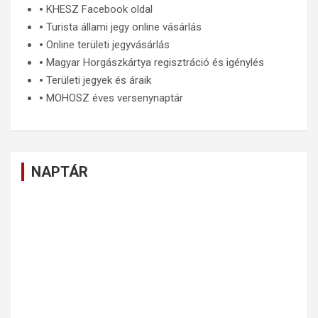
🞄
KHESZ Facebook oldal
🞄
Turista állami jegy online vásárlás
🞄
Online területi jegyvásárlás
🞄
Magyar Horgászkártya regisztráció és igénylés
🞄
Területi jegyek és áraik
🞄
MOHOSZ éves versenynaptár
NAPTÁR