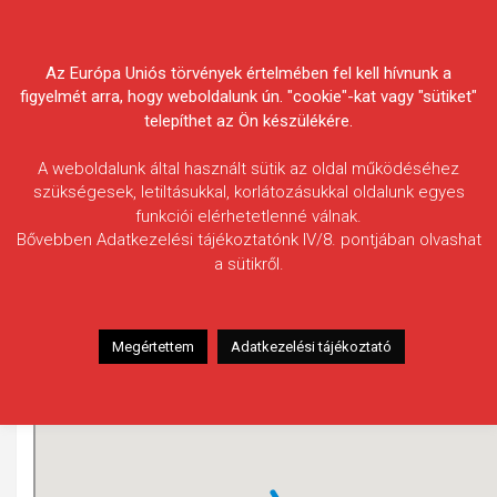
Skip
Körösvidéki Horgász
to
content
Az Európa Uniós törvények értelmében fel kell hívnunk a
Egyesületek Szövetsége
figyelmét arra, hogy weboldalunk ún. "cookie"-kat vagy "sütiket"
telepíthet az Ön készülékére.
A weboldalunk által használt sütik az oldal működéséhez
szükségesek, letiltásukkal, korlátozásukkal oldalunk egyes
funkciói elérhetetlenné válnak.
Gyulai-lecsapoló-csatorna
Bővebben Adatkezelési tájékoztatónk IV/8. pontjában olvashat
a sütikről.
Megértettem
Adatkezelési tájékoztató