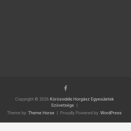
Copyright © 2026
Körösvidéki Horgász Egyesületek
Szövetsége
Theme by:
Theme Horse
Proudly Powered by:
WordPress