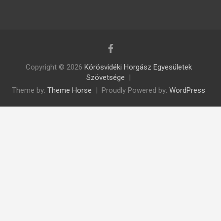
Copyright © 2026
Körösvidéki Horgász Egyesületek
Szövetsége
Theme by:
Theme Horse
Proudly Powered by:
WordPress