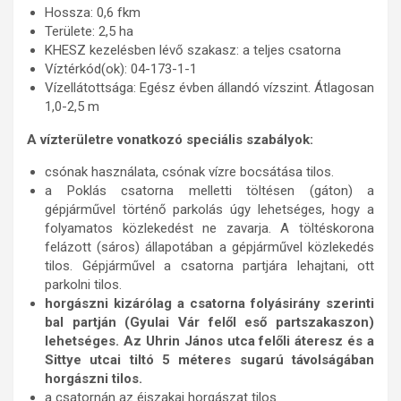
Hossza: 0,6 fkm
Területe: 2,5 ha
KHESZ kezelésben lévő szakasz: a teljes csatorna
Víztérkód(ok): 04-173-1-1
Vízellátottsága: Egész évben állandó vízszint. Átlagosan
1,0-2,5 m
A vízterületre vonatkozó speciális szabályok:
csónak használata, csónak vízre bocsátása tilos.
a Poklás csatorna melletti töltésen (gáton) a
gépjárművel történő parkolás úgy lehetséges, hogy a
folyamatos közlekedést ne zavarja. A töltéskorona
felázott (sáros) állapotában a gépjárművel közlekedés
tilos. Gépjárművel a csatorna partjára lehajtani, ott
parkolni tilos.
horgászni kizárólag a csatorna folyásirány szerinti
bal partján (Gyulai Vár felől eső partszakaszon)
lehetséges. Az Uhrin János utca felőli áteresz és a
Sittye utcai tiltó 5 méteres sugarú távolságában
horgászni tilos.
a csatornán az éjszakai horgászat tilos.