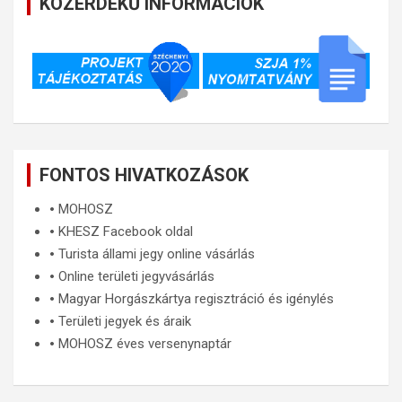
KÖZÉRDEKŰ INFORMÁCIÓK
FONTOS HIVATKOZÁSOK
🞄
MOHOSZ
🞄
KHESZ Facebook oldal
🞄
Turista állami jegy online vásárlás
🞄
Online területi jegyvásárlás
🞄
Magyar Horgászkártya regisztráció és igénylés
🞄
Területi jegyek és áraik
🞄
MOHOSZ éves versenynaptár