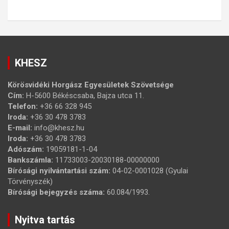
KHESZ
Körösvidéki Horgász Egyesületek Szövetsége
Cím:
H-5600 Békéscsaba, Bajza utca 11.
Telefon:
+36 66 328 945
Iroda:
+36 30 478 3783
E-mail:
info@khesz.hu
Iroda:
+36 30 478 3783
Adószám:
19059181-1-04
Bankszámla:
11733003-20030188-00000000
Bírósági nyilvántartási szám:
04-02-0001028 (Gyulai
Törvényszék)
Bírósági bejegyzés száma:
60.084/1993.
Nyitva tartás