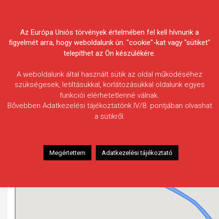
Skip
Körösvidéki Horgász
to
content
Az Európa Uniós törvények értelmében fel kell hívnunk a
Egyesületek Szövetsége
figyelmét arra, hogy weboldalunk ún. "cookie"-kat vagy "sütiket"
telepíthet az Ön készülékére.
A weboldalunk által használt sütik az oldal működéséhez
szükségesek, letiltásukkal, korlátozásukkal oldalunk egyes
funkciói elérhetetlenné válnak.
Poklás-csatorna
Bővebben Adatkezelési tájékoztatónk IV/8. pontjában olvashat
a sütikről.
Megértettem
Adatkezelési tájékoztató