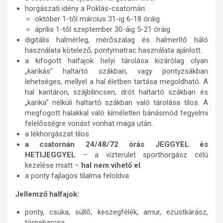
horgászati idény a Poklás-csatornán:
október 1-től március 31-ig 6-18 óráig
április 1-től szeptember 30-áig 5-21 óráig
digitális halmérleg, mérőszalag és halmerítő háló
használata kötelező, pontymatrac használata ajánlott.
a kifogott halfajok helyi tárolása kizárólag olyan
„karikás” haltartó szákban, vagy pontyzsákban
lehetséges, mellyel a hal életben tartása megoldható. A
hal kantáron, szájbilincsen, drót haltartó szákban és
„karika” nélküli haltartó szákban való tárolása tilos. A
megfogott halakkal való kíméletlen bánásmód fegyelmi
felelősségre vonást vonhat maga után.
a lékhorgászat tilos
a csatornán 24/48/72 órás JEGGYEL és
HETIJEGGYEL
– a vízterület sporthorgász célú
kezelése miatt –
hal nem vihető el
.
a ponty fajlagos tilalma feloldva
Jellemző halfajok:
ponty, csuka, süllő, keszegfélék, amur, ezüstkárász,
törpeharcsa