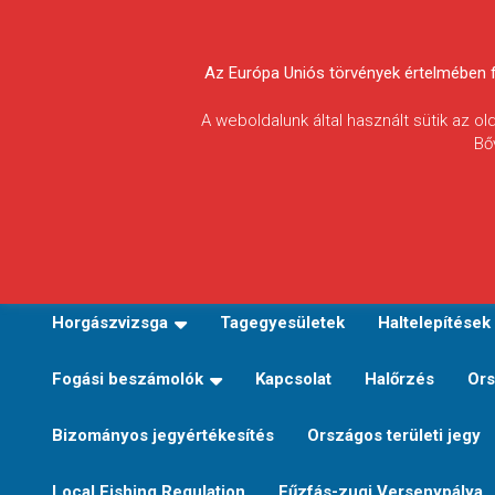
Skip
to
Körösvidéki Horgász
content
Az Európa Uniós törvények értelmében fel
Egyesületek
A weboldalunk által használt sütik az o
Bő
Szövetsége
E-TERÜLETI JEGY VÁLTÁS
Kezdőoldal
Horgászvi
Horgászvizsga
Tagegyesületek
Haltelepítések
Fogási beszámolók
Kapcsolat
Halőrzés
Ors
Bizományos jegyértékesítés
Országos területi jegy
Local Fishing Regulation
Fűzfás-zugi Versenypálya