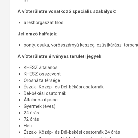
m
A vízterületre vonatkozó speciális szabályok:
a lékhorgászat tilos
Jellemző halfajok:
ponty, csuka, vörösszárnyú keszeg, ezüstkárász, törpeh
A vízterületre érvényes területi jegyek:
KHESZ általános
KHESZ összevont
Orosháza térsége
Észak- Közép- és Dél-békési csatornák
Dél-békési csatornák
Általános ifjúsági
Gyermek (éves)
24 órás
72 órás
Heti
Észak- Közép- és Dél-békési csatornák 24 órás