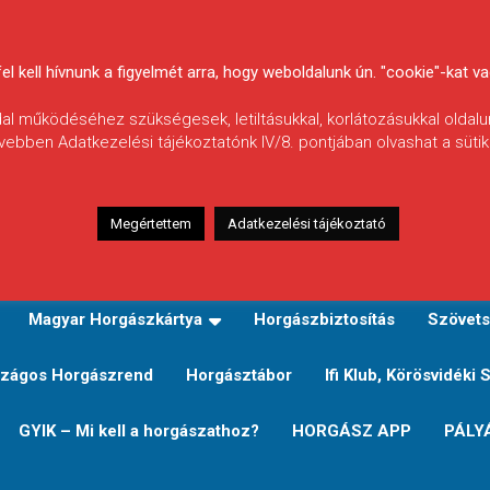
 kell hívnunk a figyelmét arra, hogy weboldalunk ún. "cookie"-kat vag
ldal működéséhez szükségesek, letiltásukkal, korlátozásukkal oldalu
vebben Adatkezelési tájékoztatónk IV/8. pontjában olvashat a sütikr
Megértettem
Adatkezelési tájékoztató
zeink
TERÜLETI JEGY TÍPUSOK ÉS ÁRAIK
Verseny
Magyar Horgászkártya
Horgászbiztosítás
Szövets
zágos Horgászrend
Horgásztábor
Ifi Klub, Körösvidéki 
GYIK – Mi kell a horgászathoz?
HORGÁSZ APP
PÁLY