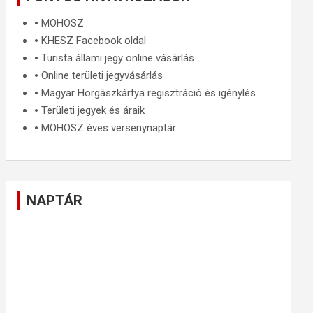
🞄
MOHOSZ
🞄
KHESZ Facebook oldal
🞄
Turista állami jegy online vásárlás
🞄
Online területi jegyvásárlás
🞄
Magyar Horgászkártya regisztráció és igénylés
🞄
Területi jegyek és áraik
🞄
MOHOSZ éves versenynaptár
NAPTÁR