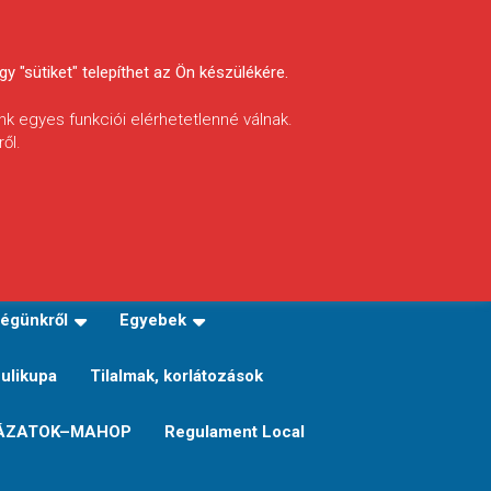
y "sütiket" telepíthet az Ön készülékére.
nk egyes funkciói elérhetetlenné válnak.
ől.
INFÓ
Helyi horgászrend
égünkről
Egyebek
Sulikupa
Tilalmak, korlátozások
ÁZATOK–MAHOP
Regulament Local