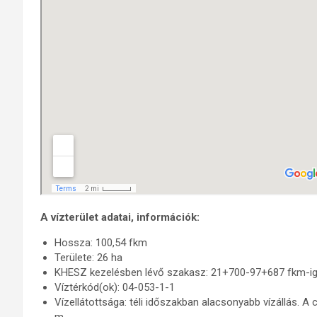
A vízterület adatai, információk:
Hossza: 100,54 fkm
Területe: 26 ha
KHESZ kezelésben lévő szakasz: 21+700-97+687 fkm-ig
Víztérkód(ok): 04-053-1-1
Vízellátottsága: téli időszakban alacsonyabb vízállás. 