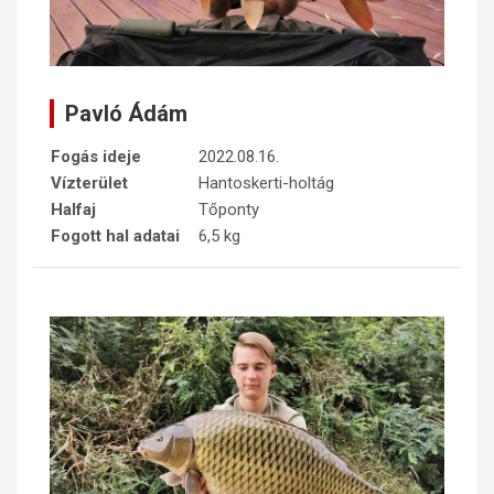
Pavló Ádám
Fogás ideje
2022.08.16.
Vízterület
Hantoskerti-holtág
Halfaj
Tőponty
Fogott hal adatai
6,5 kg