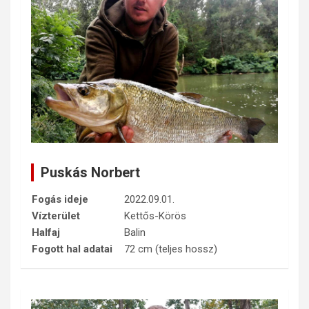
Puskás Norbert
Fogás ideje
2022.09.01.
Vízterület
Kettős-Körös
Halfaj
Balin
Fogott hal adatai
72 cm (teljes hossz)