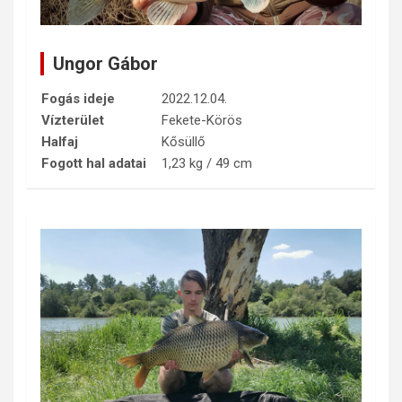
Ungor Gábor
Fogás ideje
2022.12.04.
Vízterület
Fekete-Körös
Halfaj
Kősüllő
Fogott hal adatai
1,23 kg / 49 cm