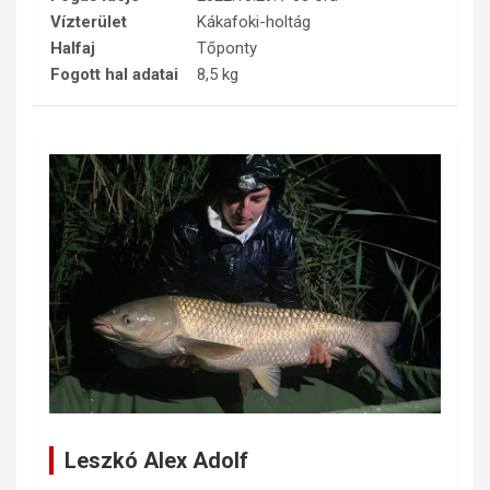
Vízterület
Kákafoki-holtág
Halfaj
Tőponty
Fogott hal adatai
8,5 kg
Leszkó Alex Adolf