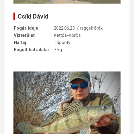
Csíki Dávid
Fogás ideje
2022.06.23. / reggeli órák
Vízterület
Kettős-Körös
Halfaj
Tőponty
Fogott hal adatai
7 kg