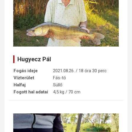
Hugyecz Pál
Fogás ideje
2021.08.26. / 18 óra 30 perc
Vízterület
Fás-tó
Halfaj
Süllő
Fogott hal adatai
4,5 kg / 70 cm