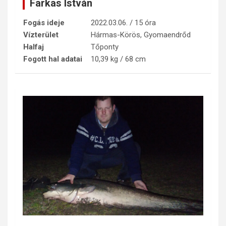
Farkas István
Fogás ideje
2022.03.06. / 15 óra
Vízterület
Hármas-Körös, Gyomaendrőd
Halfaj
Tőponty
Fogott hal adatai
10,39 kg / 68 cm