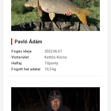
Pavló Ádám
Fogás ideje
2022.06.07.
Vízterület
Kettős-Körös
Halfaj
Tőponty
Fogott hal adatai
10,5 kg