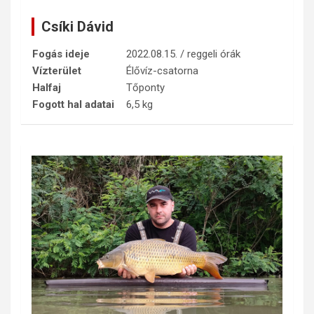
Csíki Dávid
Fogás ideje
2022.08.15. / reggeli órák
Vízterület
Élővíz-csatorna
Halfaj
Tőponty
Fogott hal adatai
6,5 kg