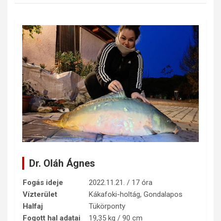
Dr. Oláh Ágnes
Fogás ideje
2022.11.21. / 17 óra
Vízterület
Kákafoki-holtág, Gondalapos
Halfaj
Tükörponty
Fogott hal adatai
19,35 kg / 90 cm