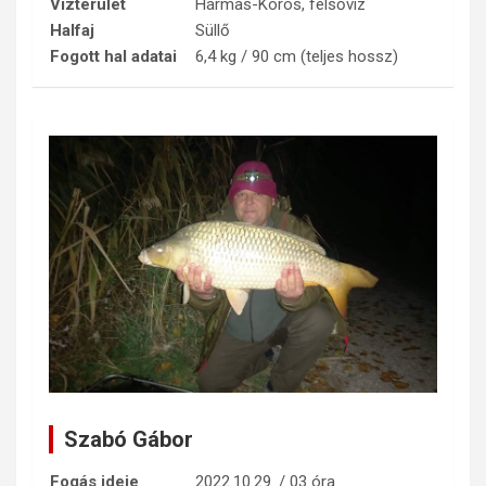
Vízterület
Hármas-Körös, felsővíz
Halfaj
Süllő
Fogott hal adatai
6,4 kg / 90 cm (teljes hossz)
Szabó Gábor
Fogás ideje
2022.10.29. / 03 óra