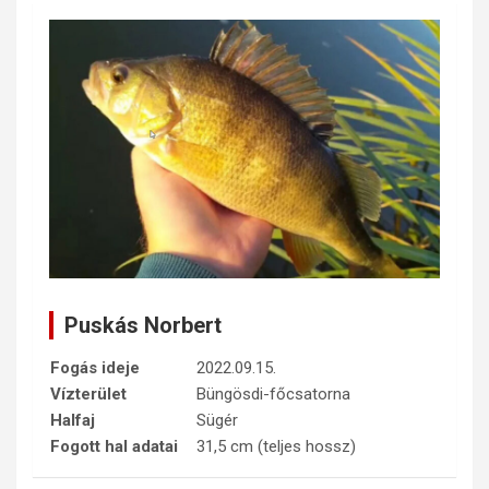
Puskás Norbert
Fogás ideje
2022.09.15.
Vízterület
Büngösdi-főcsatorna
Halfaj
Sügér
Fogott hal adatai
31,5 cm (teljes hossz)