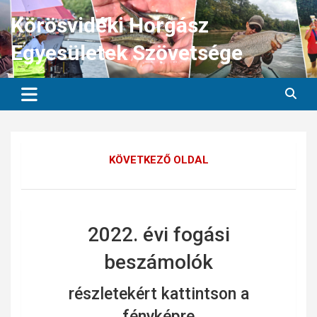
Skip
Körösvidéki Horgász
to
content
Egyesületek Szövetsége
KÖVETKEZŐ OLDAL
2022. évi fogási
beszámolók
részletekért kattintson a
fényképre