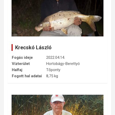
Krecskó László
Fogás ideje
2022.04.14.
Vízterület
Hortobágy-Berettyó
Halfaj
Tőponty
Fogott hal adatai
8,75 kg