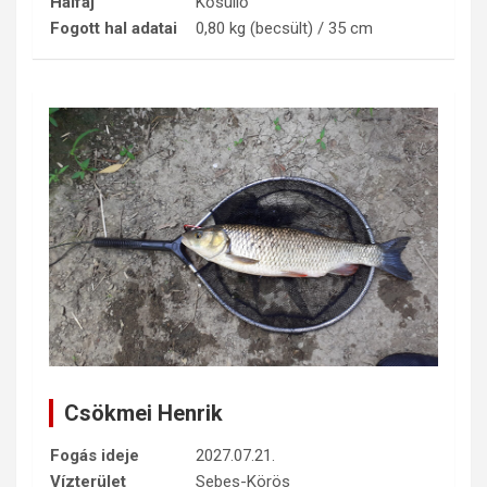
Halfaj
Kősüllő
Fogott hal adatai
0,80 kg (becsült) / 35 cm
Csökmei Henrik
Fogás ideje
2027.07.21.
Vízterület
Sebes-Körös