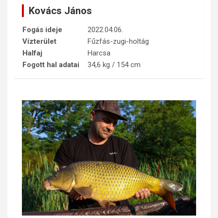
Kovács János
Fogás ideje
2022.04.06.
Vízterület
Fűzfás-zugi-holtág
Halfaj
Harcsa
Fogott hal adatai
34,6 kg / 154 cm