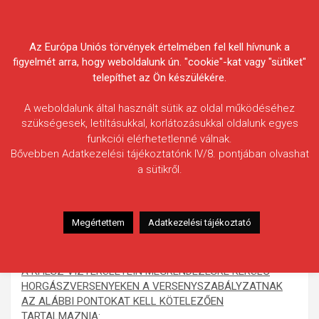
Skip
Körösvidéki Horgász
to
content
Az Európa Uniós törvények értelmében fel kell hívnunk a
Egyesületek Szövetsége
figyelmét arra, hogy weboldalunk ún. "cookie"-kat vagy "sütiket"
telepíthet az Ön készülékére.
A weboldalunk által használt sütik az oldal működéséhez
szükségesek, letiltásukkal, korlátozásukkal oldalunk egyes
funkciói elérhetetlenné válnak.
KHESZ vizeken kötelező
Bővebben Adatkezelési tájékoztatónk IV/8. pontjában olvashat
a sütikről.
versenyszabályok, versenyzői
engedély, nevezés országos
bajnokságra, versenyszervezői
Megértettem
Adatkezelési tájékoztató
engedély
A KHESZ VÍZTERÜLETEIN MEGRENDEZÉSRE KERÜLŐ
HORGÁSZVERSENYEKEN A VERSENYSZABÁLYZATNAK
AZ ALÁBBI PONTOKAT KELL KÖTELEZŐEN
TARTALMAZNIA: