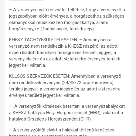
– A versenyen való részvétel feltétele, hogy a versenyző a
jogszabályban előírt érvényes, a horgászathoz szükséges
okmányokkal rendelkezzen (horgászkártya, állami
horgászjegy, (e-)fogási napló, területi jegy).
KHESZ TAGEGYESÜLETEI ESETÉN: – Amennyiben a
versenyző nem rendelkezik a KHESZ részéről az adott
évben kiadott bármilyen térségi éves területi jeggyel, a
verseny idejére és az adott vízterületre érvényes területi
jegyet kell váltania.
KÜLSŐS SZERVEZŐK ESETÉN: Amennyiben a versenyző
nem rendelkezik érvényes (24/48/72 órás/heti/éves)
területi jeggyel, a verseny idejére és az adott vízterületre
érvényes területi jegyet kell váltania.
– A versenyzők kötelesek betartani a versenyszabályokat,
a KHESZ hatályos Helyi Horgászrendjét (HHR), valamint a
hatályos Országos Horgászrendet (OHR).
– A versenyzőktől elvárt a halakkal történő kíméletes