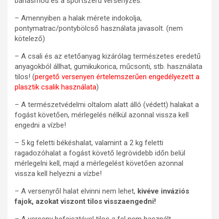
bánásmód és a sportszerű versenyzés.
– Amennyiben a halak mérete indokolja,
pontymatrac/pontybölcső használata javasolt. (nem
kötelező)
– A csali és az etetőanyag kizárólag természetes eredetű
anyagokból állhat, gumikukorica, műcsonti, stb. használata
tilos! (
pergető versenyen értelemszerűen engedélyezett a
plasztik csalik használata
)
– A természetvédelmi oltalom alatt álló (védett) halakat a
fogást követően, mérlegelés nélkül azonnal vissza kell
engedni a vízbe!
– 5 kg feletti békéshalat, valamint a 2 kg feletti
ragadozóhalat a fogást követő legrövidebb időn belül
mérlegelni kell, majd a mérlegelést követően azonnal
vissza kell helyezni a vízbe!
– A versenyről halat elvinni nem lehet,
kivéve inváziós
fajok, azokat viszont tilos visszaengedni!