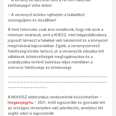
– A
verseny befejeztével tilos a fel nem használt
etetőanyagot vízbe dobni!
– A versenyző köteles rajthelyén a hulladékot
összegyűjteni és elszállítani!
A fenti felsorolás csak arra vonatkozik, hogy mik azok a
minimum elvárások, amit a KHESZ, mint halgazdálkodásra
jogosult támaszt a halakkal való bánásmód és a környezet
megóvásával kapcsolatban. Egyéb, a versenyszervező
felelősségi körébe tartozó, pl. a versenyzők irányába tett
vállalások, kötelezettségek megfogalmazása és a
szabályzatba történő beleírása teljes mértékben a
szervező felelőssége és kötelessége.
————————————————————————————————
————————————————————————————————
————————————–
A MOHOSZ elektronikus rendszerének köszönhetően –
horgaszjegy.hu
– 2021. évtől egyszerűbb és gyorsabb lett
az országos versenyekre való jelentkezés, amelyhez két
segítő videó is kapcsolódik: