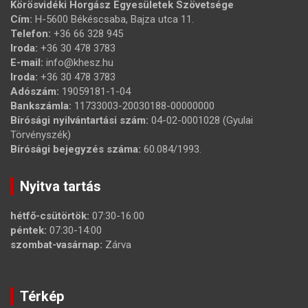
Körösvidéki Horgász Egyesületek Szövetsége
Cím:
H-5600 Békéscsaba, Bajza utca 11.
Telefon:
+36 66 328 945
Iroda:
+36 30 478 3783
E-mail:
info@khesz.hu
Iroda:
+36 30 478 3783
Adószám:
19059181-1-04
Bankszámla:
11733003-20030188-00000000
Bírósági nyilvántartási szám:
04-02-0001028 (Gyulai
Törvényszék)
Bírósági bejegyzés száma:
60.084/1993.
Nyitva tartás
hétfő-csütörtök:
07:30-16:00
péntek:
07:30-14:00
szombat-vasárnap:
Zárva
Térkép