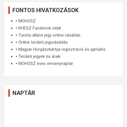
FONTOS HIVATKOZÁSOK
🞄
MOHOSZ
🞄
KHESZ Facebook oldal
🞄
Turista állami jegy online vásárlás
🞄
Online területi jegyvásárlás
🞄
Magyar Horgászkártya regisztráció és igénylés
🞄
Területi jegyek és áraik
🞄
MOHOSZ éves versenynaptár
NAPTÁR