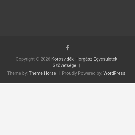
Copyright © 2026
Körösvidéki Horgász Egyesületek
Szövetsége
Theme by:
Theme Horse
Proudly Powered by:
WordPress