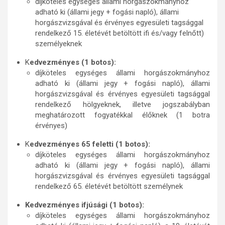
díjköteles egységes állami horgászokmányhoz
adható ki (állami jegy + fogási napló), állami
horgászvizsgával és érvényes egyesületi tagsággal
rendelkező 15. életévét betöltött ifi és/vagy felnőtt)
személyeknek
K
edvezményes (1 botos):
díjköteles egységes állami horgászokmányhoz
adható ki (állami jegy + fogási napló), állami
horgászvizsgával és érvényes egyesületi tagsággal
rendelkező hölgyeknek, illetve jogszabályban
meghatározott fogyatékkal élőknek (1 botra
érvényes)
K
edvezményes 65 feletti (1 botos):
díjköteles egységes állami horgászokmányhoz
adható ki (állami jegy + fogási napló), állami
horgászvizsgával és érvényes egyesületi tagsággal
rendelkező 65. életévét betöltött személynek
Kedvezményes ifjúsági (1 botos):
díjköteles egységes állami horgászokmányhoz