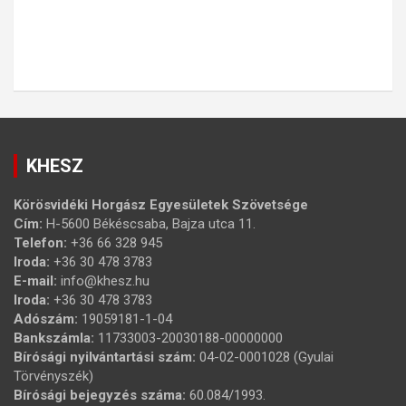
KHESZ
Körösvidéki Horgász Egyesületek Szövetsége
Cím:
H-5600 Békéscsaba, Bajza utca 11.
Telefon:
+36 66 328 945
Iroda:
+36 30 478 3783
E-mail:
info@khesz.hu
Iroda:
+36 30 478 3783
Adószám:
19059181-1-04
Bankszámla:
11733003-20030188-00000000
Bírósági nyilvántartási szám:
04-02-0001028 (Gyulai
Törvényszék)
Bírósági bejegyzés száma:
60.084/1993.