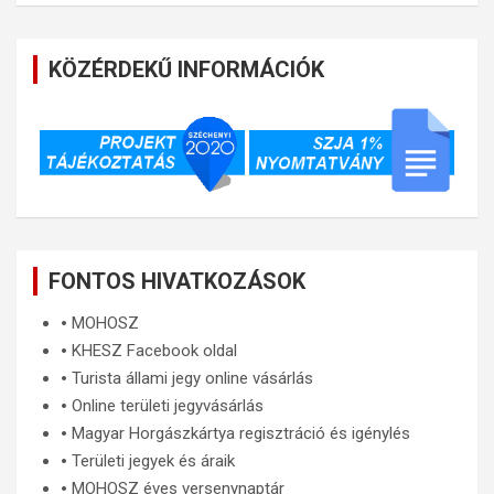
KÖZÉRDEKŰ INFORMÁCIÓK
FONTOS HIVATKOZÁSOK
🞄
MOHOSZ
🞄
KHESZ Facebook oldal
🞄
Turista állami jegy online vásárlás
🞄
Online területi jegyvásárlás
🞄
Magyar Horgászkártya regisztráció és igénylés
🞄
Területi jegyek és áraik
🞄
MOHOSZ éves versenynaptár