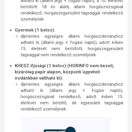
adható ki (állami jegy + fogási napló), a 10. életévét
betöltött 18 év alatti, állami horgászvizsgával
rendelkező, horgászegyesületi tagsággal rendelkező
személynek
Gyermek (1 botos):
díjmentes egységes állami horgászokmányhoz
adható ki (állami jegy + fogási napló), adott évben
15. életévét nem betöltött, horgászegyesületi
tagsággal nem rendelkező személynek
KHESZ ifjúsági (1 botos) (HORINFO nem kezeli,
kizárólag papír alapon, központi ügyviteli
irodánkban váltható ki):
díjmentes egységes állami horgászokmányhoz
adható ki (állami jegy + fogási napló),
horgászvizsgával rendelkező, adott évben 15.
életévét nem betöltő, de egyesületi tagsággal
rendelkező személynek