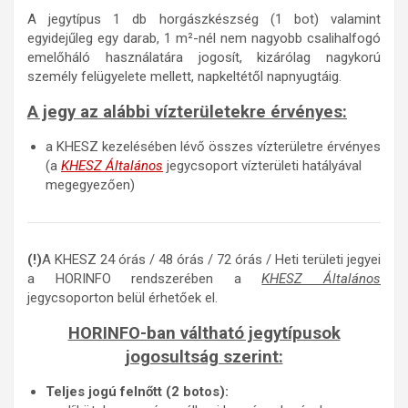
A jegytípus 1 db horgászkészség (1 bot) valamint
egyidejűleg egy darab, 1 m²-nél nem nagyobb csalihalfogó
emelőháló használatára jogosít, kizárólag nagykorú
személy felügyelete mellett, napkeltétől napnyugtáig.
A jegy az alábbi vízterületekre érvényes:
a KHESZ kezelésében lévő összes vízterületre érvényes
(a
KHESZ Általános
jegycsoport vízterületi hatályával
megegyezően)
(!)
A KHESZ 24 órás / 48 órás / 72 órás / Heti területi jegyei
a HORINFO rendszerében a
KHESZ Általános
jegycsoporton belül érhetőek el.
HORINFO-ban váltható jegytípusok
jogosultság szerint:
Teljes jogú felnőtt (2 botos):