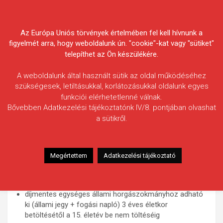
Skip
Körösvidéki Horgász
to
content
Az Európa Uniós törvények értelmében fel kell hívnunk a
Egyesületek Szövetsége
figyelmét arra, hogy weboldalunk ún. "cookie"-kat vagy "sütiket"
telepíthet az Ön készülékére.
A weboldalunk által használt sütik az oldal működéséhez
szükségesek, letiltásukkal, korlátozásukkal oldalunk egyes
funkciói elérhetetlenné válnak.
A horgászathoz szükséges okmányok és a KHESZ által
Bővebben Adatkezelési tájékoztatónk IV/8. pontjában olvashat
kiadott területi jegyek árai egységes szerkezetben ITT:
a sütikről.
KHESZ Gyermek
Megértettem
Adatkezelési tájékoztató
Érvényes: 2026. január 1. – 2027. január 31.
Ára:
2.900 Ft
díjmentes egységes állami horgászokmányhoz adható
ki (állami jegy + fogási napló) 3 éves életkor
betöltésétől a 15. életév be nem töltéséig