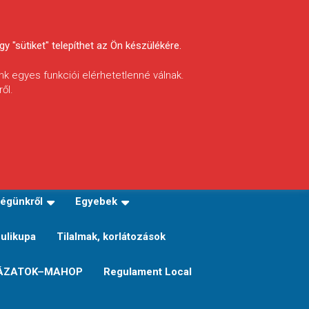
y "sütiket" telepíthet az Ön készülékére.
nk egyes funkciói elérhetetlenné válnak.
ől.
INFÓ
Helyi horgászrend
égünkről
Egyebek
Sulikupa
Tilalmak, korlátozások
ÁZATOK–MAHOP
Regulament Local