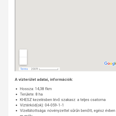
A vízterület adatai, információk:
Hossza: 14,38 fkm
Területe: 8 ha
KHESZ kezelésben lévő szakasz: a teljes csatorna
Víztérkód(ok): 04-059-1-1
Vízellátottsága: növényzettel sűrűn benőtt, egész évben á