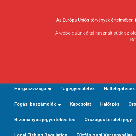
Skip
to
Körösvidéki Horgász
content
Az Európa Uniós törvények értelmében fel
Egyesületek
A weboldalunk által használt sütik az o
Bő
Szövetsége
E-TERÜLETI JEGY VÁLTÁS
Kezdőoldal
Horgászvi
Horgászvizsga
Tagegyesületek
Haltelepítések
Fogási beszámolók
Kapcsolat
Halőrzés
Ors
Bizományos jegyértékesítés
Országos területi jegy
Local Fishing Regulation
Fűzfás-zugi Versenypálya