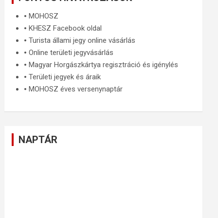
🞄
MOHOSZ
🞄
KHESZ Facebook oldal
🞄
Turista állami jegy online vásárlás
🞄
Online területi jegyvásárlás
🞄
Magyar Horgászkártya regisztráció és igénylés
🞄
Területi jegyek és áraik
🞄
MOHOSZ éves versenynaptár
NAPTÁR