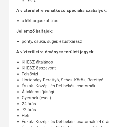
m mély.
A vízterületre vonatkozó speciális szabályok:
a lékhorgászat tilos
Jellemző halfajok:
ponty, csuka, sügér, ezüstkárász
A vízterületre érvényes területi jegyek:
KHESZ általános
KHESZ összevont
Felsővízi
Hortobágy-Berettyó, Sebes-Körös, Berettyó
Észak- Közép- és Dél-békési csatornák
Általános ifjúsági
Gyermek (éves)
24 órás
72 órás
Heti
Észak- Közép- és Dél-békési csatornák 24 órás