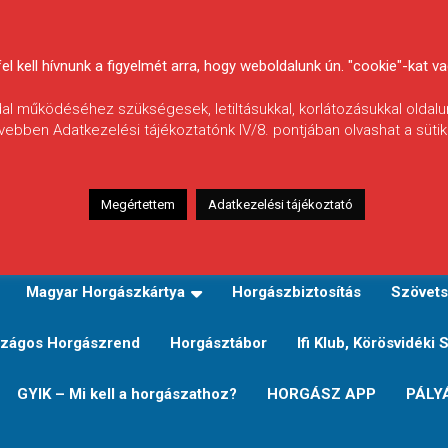
 kell hívnunk a figyelmét arra, hogy weboldalunk ún. "cookie"-kat vag
ldal működéséhez szükségesek, letiltásukkal, korlátozásukkal oldalu
vebben Adatkezelési tájékoztatónk IV/8. pontjában olvashat a sütikr
Megértettem
Adatkezelési tájékoztató
zeink
TERÜLETI JEGY TÍPUSOK ÉS ÁRAIK
Verseny
Magyar Horgászkártya
Horgászbiztosítás
Szövets
zágos Horgászrend
Horgásztábor
Ifi Klub, Körösvidéki 
GYIK – Mi kell a horgászathoz?
HORGÁSZ APP
PÁLY