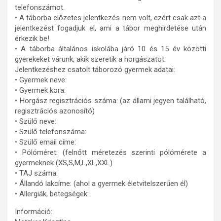
telefonszámot.
• A táborba előzetes jelentkezés nem volt, ezért csak azt a
jelentkezést fogadjuk el, ami a tábor meghirdetése után
érkezik be!
• A táborba általános iskolába járó 10 és 15 év közötti
gyerekeket várunk, akik szeretik a horgászatot.
Jelentkezéshez csatolt táborozó gyermek adatai:
• Gyermek neve:
• Gyermek kora:
• Horgász regisztrációs száma: (az állami jegyen található,
regisztrációs azonosító)
• Szülő neve:
• Szülő telefonszáma:
• Szülő email címe:
• Pólóméret: (felnőtt méretezés szerinti pólómérete a
gyermeknek (XS,S,M,L,XL,XXL)
• TAJ száma:
• Állandó lakcíme: (ahol a gyermek életvitelszerűen él)
• Allergiák, betegségek:
Információ: