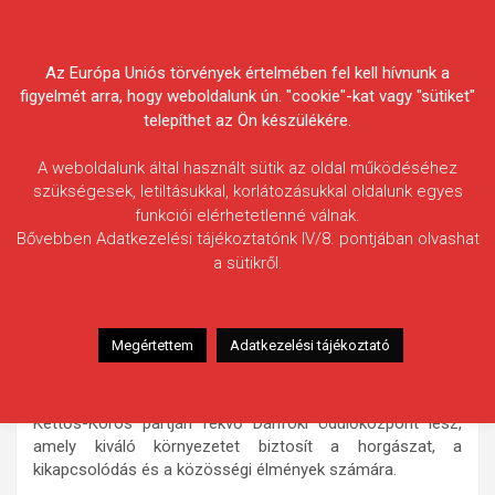
Skip
Körösvidéki Horgász
to
content
Az Európa Uniós törvények értelmében fel kell hívnunk a
Egyesületek Szövetsége
figyelmét arra, hogy weboldalunk ún. "cookie"-kat vagy "sütiket"
telepíthet az Ön készülékére.
A weboldalunk által használt sütik az oldal működéséhez
szükségesek, letiltásukkal, korlátozásukkal oldalunk egyes
funkciói elérhetetlenné válnak.
KHESZ Ifi Klub nyári gyermek
Bővebben Adatkezelési tájékoztatónk IV/8. pontjában olvashat
a sütikről.
horgásztáborok – 2026
A Körösvidéki Horgász Egyesületek Szövetségének Ifi
Klubja 2026-ban is meghirdeti az elmúlt években nagy
Megértettem
Adatkezelési tájékoztató
népszerűségnek örvendő, gazdag és változatos
programokkal színesített bentlakásos gyermek
horgásztáborait. A táborok helyszíne ezúttal is a békési,
Kettős-Körös partján fekvő Dánfoki Üdülőközpont lesz,
amely kiváló környezetet biztosít a horgászat, a
kikapcsolódás és a közösségi élmények számára.