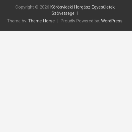
Copyright © 2026
Körösvidéki Horgász Egyesületek
Szövetsége
Theme by:
Theme Horse
Proudly Powered by:
WordPress