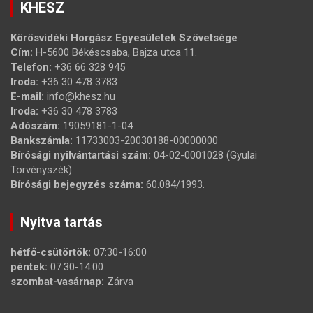
KHESZ
Körösvidéki Horgász Egyesületek Szövetsége
Cím:
H-5600 Békéscsaba, Bajza utca 11.
Telefon:
+36 66 328 945
Iroda:
+36 30 478 3783
E-mail:
info@khesz.hu
Iroda:
+36 30 478 3783
Adószám:
19059181-1-04
Bankszámla:
11733003-20030188-00000000
Bírósági nyilvántartási szám:
04-02-0001028 (Gyulai
Törvényszék)
Bírósági bejegyzés száma:
60.084/1993.
Nyitva tartás
hétfő-csütörtök:
07:30-16:00
péntek:
07:30-14:00
szombat-vasárnap:
Zárva