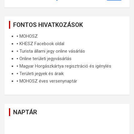
FONTOS HIVATKOZÁSOK
🞄
MOHOSZ
🞄
KHESZ Facebook oldal
🞄
Turista állami jegy online vásárlás
🞄
Online területi jegyvásárlás
🞄
Magyar Horgászkártya regisztráció és igénylés
🞄
Területi jegyek és áraik
🞄
MOHOSZ éves versenynaptár
NAPTÁR