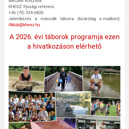
Metzker Krisztina
KHESZ Ifjúsági referens
+36 (70) 334-6820
Jelentkezés a második táborra (kizárólag e-mailben):
ifiklub@khesz.hu
A 2026. évi táborok programja ezen
a hivatkozáson elérhető