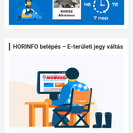
HORINFO belépés – E-területi jegy váltás