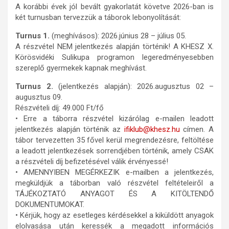
A korábbi évek jól bevált gyakorlatát követve 2026-ban is
két turnusban tervezzük a táborok lebonyolítását:
Turnus 1.
(meghívásos): 2026.június 28 – július 05.
A részvétel NEM jelentkezés alapján történik! A KHESZ X.
Körösvidéki Sulikupa programon legeredményesebben
szereplő gyermekek kapnak meghívást.
Turnus 2.
(jelentkezés alapján): 2026.augusztus 02 –
augusztus 09.
Részvételi díj: 49.000 Ft/fő
• Erre a táborra részvétel kizárólag e-mailen leadott
jelentkezés alapján történik az
ifiklub@khesz.hu
címen. A
tábor tervezetten 35 fővel kerül megrendezésre, feltöltése
a leadott jelentkezések sorrendjében történik, amely CSAK
a részvételi díj befizetésével válik érvényessé!
• AMENNYIBEN MEGÉRKEZIK e-mailben a jelentkezés,
megküldjük a táborban való részvétel feltételeiről a
TÁJÉKOZTATÓ ANYAGOT ÉS A KITÖLTENDŐ
DOKUMENTUMOKAT.
• Kérjük, hogy az esetleges kérdésekkel a kiküldött anyagok
elolvasása után keressék a megadott információs