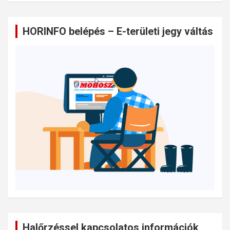
HORINFO belépés – E-területi jegy váltás
Halőrzéssel kapcsolatos információk