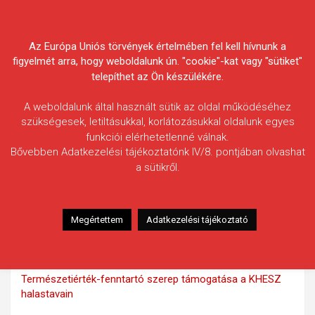
Skip
Körösvidéki Horgász
to
content
Az Európa Uniós törvények értelmében fel kell hívnunk a
Egyesületek Szövetsége
figyelmét arra, hogy weboldalunk ún. "cookie"-kat vagy "sütiket"
telepíthet az Ön készülékére.
A weboldalunk által használt sütik az oldal működéséhez
szükségesek, letiltásukkal, korlátozásukkal oldalunk egyes
funkciói elérhetetlenné válnak.
Pályázatok
Bővebben Adatkezelési tájékoztatónk IV/8. pontjában olvashat
a sütikről.
MAHOP 5.3.4-2023-2023-00040
VCA-KP-1-2021/3-001568
Megértettem
Adatkezelési tájékoztató
MAHOP 2.2.1-2016-2020-00130
MAHOP-2.2.1-2016-2019-00095
Természetiérték-fenntartó szerep támogatása a KHESZ
halastavain