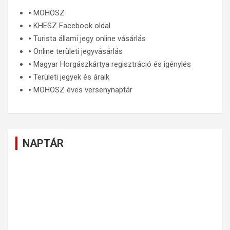
🞄
MOHOSZ
🞄
KHESZ Facebook oldal
🞄
Turista állami jegy online vásárlás
🞄
Online területi jegyvásárlás
🞄
Magyar Horgászkártya regisztráció és igénylés
🞄
Területi jegyek és áraik
🞄
MOHOSZ éves versenynaptár
NAPTÁR