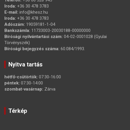
Telefon:
+36 66 328 945
Iroda:
+36 30 478 3783
E-mail:
info@khesz.hu
Iroda:
+36 30 478 3783
Adószám:
19059181-1-04
Bankszámla:
11733003-20030188-00000000
Bírósági nyilvántartási szám:
04-02-0001028 (Gyulai
Törvényszék)
Bírósági bejegyzés száma:
60.084/1993.
Nyitva tartás
hétfő-csütörtök:
07:30-16:00
péntek:
07:30-14:00
szombat-vasárnap:
Zárva
Térkép