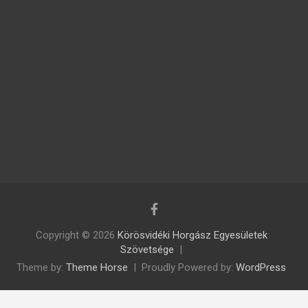
Copyright © 2026
Körösvidéki Horgász Egyesületek
Szövetsége
Theme by:
Theme Horse
Proudly Powered by:
WordPress