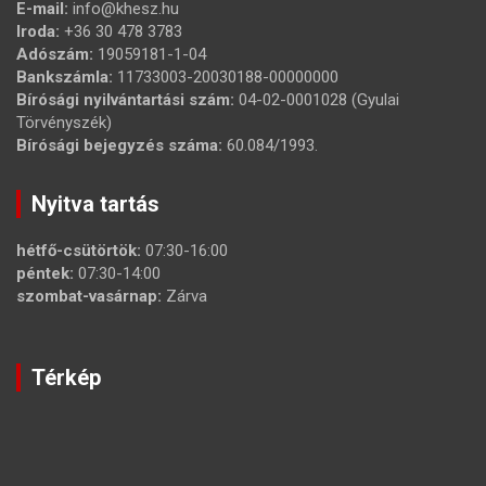
E-mail:
info@khesz.hu
Iroda:
+36 30 478 3783
Adószám:
19059181-1-04
Bankszámla:
11733003-20030188-00000000
Bírósági nyilvántartási szám:
04-02-0001028 (Gyulai
Törvényszék)
Bírósági bejegyzés száma:
60.084/1993.
Nyitva tartás
hétfő-csütörtök:
07:30-16:00
péntek:
07:30-14:00
szombat-vasárnap:
Zárva
Térkép