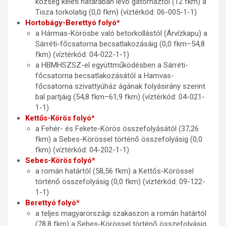
község keleti határában lévő gátőrháztól (12 fkm) a
Tisza torkolatig (0,0 fkm) (víztérkód: 06-005-1-1)
Hortobágy-Berettyó folyó*
a Hármas-Körösbe való betorkollástól (Árvízkapu) a
Sárréti-főcsatorna becsatlakozásáig (0,0 fkm–54,8
fkm) (víztérkód: 04-022-1-1)
a HBMHSZSZ-el együttműködésben a Sárréti-
főcsatorna becsatlakozásától a Hamvas-
főcsatorna szivattyúház ágának folyásirány szerint
bal partjáig (54,8 fkm–61,9 fkm) (víztérkód: 04-021-
1-1)
Kettős-Körös folyó*
a Fehér- és Fekete-Körös összefolyásától (37,26
fkm) a Sebes-Körössel történő összefolyásig (0,0
fkm) (víztérkód: 04-202-1-1)
Sebes-Körös folyó*
a román határtól (58,56 fkm) a Kettős-Körössel
történő összefolyásig (0,0 fkm) (víztérkód: 09-122-
1-1)
Berettyó folyó*
a teljes magyarországi szakaszon a román határtól
(78,8 fkm) a Sebes-Körössel történő összefolyásig