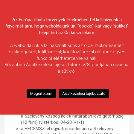
Skip
Körösvidéki Horgász
to
content
Az Európa Uniós törvények értelmében fel kell hívnunk a
Egyesületek Szövetsége
figyelmét arra, hogy weboldalunk ún. "cookie"-kat vagy "sütiket"
telepíthet az Ön készülékére.
A weboldalunk által használt sütik az oldal működéséhez
szükségesek, letiltásukkal, korlátozásukkal oldalunk egyes
funkciói elérhetetlenné válnak.
Horgászvizeink
Bővebben Adatkezelési tájékoztatónk IV/8. pontjában olvashat
a sütikről.
(A víztípusonként frekventáltabb vízterületek
kiemeléssel
jelölve*
)
Folyók:
Megértettem
Adatkezelési tájékoztató
Hármas-Körös folyó*
a Kettős- és Sebes-Körös összefolyástól (91,3 fkm)
a Szelevény község keleti határában lévő gátőrházig
(12 fkm) (víztérkód: 04-201-1-1)
a HECSMSZ-el együttműködésben a Szelevény