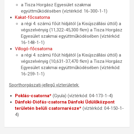
a Tisza Horgász Egyesület szakmai
együttműködésében (víztérkód: 16-300-1-1)
Kakat-főcsatorna
a régi 4. számú főút hídjától (a Kisújszállási úttól) a
végszelvényig (11,322-45,300 fkm) a Tisza Horgász
Egyesület szakmai együttműködésében (víztérkód:
16-148-1-1)
Villogó-főcsatorna
a régi 4. számú főút hídjától (a Kisújszállási úttól) a
végszelvényig (10,631-37,470 fkm) a Tisza Horgász
Egyesület szakmai együttműködésében (víztérkód:
16-259-1-1)
Sporthorgászati-jellegű vízterületek:
Poklás-csatorna*
(Gyula) (víztérkód: 04-173-1-4)
Dánfoki-Diófás-csatorna Dánfoki Üdülőközpont
területén belüli csatornarésze*
(víztérkód: 04-150-1-
4)