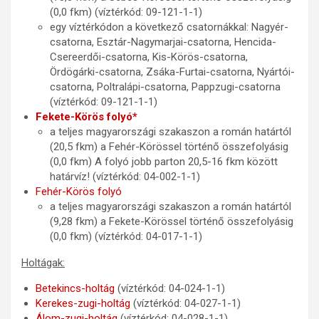
(0,0 fkm) (víztérkód: 09-121-1-1)
egy víztérkódon a következő csatornákkal: Nagyér-
csatorna, Esztár-Nagymarjai-csatorna, Hencida-
Csereerdői-csatorna, Kis-Körös-csatorna,
Ördögárki-csatorna, Zsáka-Furtai-csatorna, Nyártói-
csatorna, Poltralápi-csatorna, Pappzugi-csatorna
(víztérkód: 09-121-1-1)
Fekete-Körös folyó*
a teljes magyarországi szakaszon a román határtól
(20,5 fkm) a Fehér-Körössel történő összefolyásig
(0,0 fkm) A folyó jobb parton 20,5-16 fkm között
határvíz! (víztérkód: 04-002-1-1)
Fehér-Körös folyó
a teljes magyarországi szakaszon a román határtól
(9,28 fkm) a Fekete-Körössel történő összefolyásig
(0,0 fkm) (víztérkód: 04-017-1-1)
Holtágak:
Betekincs-holtág
(víztérkód: 04-024-1-1)
Kerekes-zugi-holtág
(víztérkód: 04-027-1-1)
Álom-zugi-holtág
(víztérkód: 04-028-1-1)