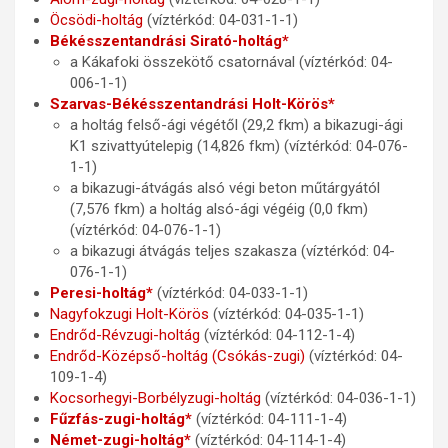
Öcsödi-holtág
(víztérkód: 04-031-1-1)
Békésszentandrási Sirató-holtág*
a Kákafoki összekötő csatornával (víztérkód: 04-
006-1-1)
Szarvas-Békésszentandrási Holt-Körös*
a holtág felső-ági végétől (29,2 fkm) a bikazugi-ági
K1 szivattyútelepig (14,826 fkm) (víztérkód: 04-076-
1-1)
a bikazugi-átvágás alsó végi beton műtárgyától
(7,576 fkm) a holtág alsó-ági végéig (0,0 fkm)
(víztérkód: 04-076-1-1)
a bikazugi átvágás teljes szakasza (víztérkód: 04-
076-1-1)
Peresi-holtág*
(víztérkód: 04-033-1-1)
Nagyfokzugi Holt-Körös
(víztérkód: 04-035-1-1)
Endrőd-Révzugi-holtág
(víztérkód: 04-112-1-4)
Endrőd-Középső-holtág (Csókás-zugi)
(víztérkód: 04-
109-1-4)
Kocsorhegyi-Borbélyzugi-holtág
(víztérkód: 04-036-1-1)
Fűzfás-zugi-holtág*
(víztérkód: 04-111-1-4)
Német-zugi-holtág*
(víztérkód: 04-114-1-4)