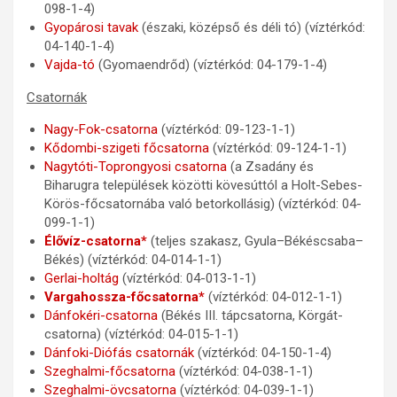
098-1-4)
Gyopárosi tavak
(északi, középső és déli tó) (víztérkód:
04-140-1-4)
Vajda-tó
(Gyomaendrőd) (víztérkód: 04-179-1-4)
Csatornák
Nagy-Fok-csatorna
(víztérkód: 09-123-1-1)
Kődombi-szigeti főcsatorna
(víztérkód: 09-124-1-1)
Nagytóti-Toprongyosi csatorna
(a Zsadány és
Biharugra települések közötti kövesúttól a Holt-Sebes-
Körös-főcsatornába való betorkollásig) (víztérkód: 04-
099-1-1)
Élővíz-csatorna*
(teljes szakasz, Gyula–Békéscsaba–
Békés) (víztérkód: 04-014-1-1)
Gerlai-holtág
(víztérkód: 04-013-1-1)
Vargahossza-főcsatorna*
(víztérkód: 04-012-1-1)
Dánfokéri-csatorna
(Békés III. tápcsatorna, Körgát-
csatorna) (víztérkód: 04-015-1-1)
Dánfoki-Diófás csatornák
(víztérkód: 04-150-1-4)
Szeghalmi-főcsatorna
(víztérkód: 04-038-1-1)
Szeghalmi-övcsatorna
(víztérkód: 04-039-1-1)