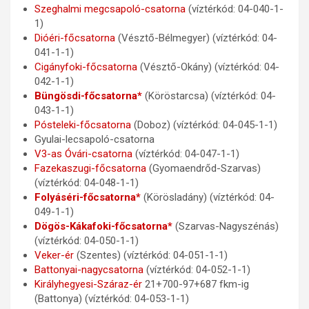
Szeghalmi megcsapoló-csatorna
(víztérkód: 04-040-1-
1)
Dióéri-főcsatorna
(Vésztő-Bélmegyer) (víztérkód: 04-
041-1-1)
Cigányfoki-főcsatorna
(Vésztő-Okány) (víztérkód: 04-
042-1-1)
Büngösdi-főcsatorna*
(Köröstarcsa) (víztérkód: 04-
043-1-1)
Pósteleki-főcsatorna
(Doboz) (víztérkód: 04-045-1-1)
Gyulai-lecsapoló-csatorna
V3-as Óvári-csatorna
(víztérkód: 04-047-1-1)
Fazekaszugi-főcsatorna
(Gyomaendrőd-Szarvas)
(víztérkód: 04-048-1-1)
Folyáséri-főcsatorna*
(Körösladány) (víztérkód: 04-
049-1-1)
Dögös-Kákafoki-főcsatorna*
(Szarvas-Nagyszénás)
(víztérkód: 04-050-1-1)
Veker-ér
(Szentes) (víztérkód: 04-051-1-1)
Battonyai-nagycsatorna
(víztérkód: 04-052-1-1)
Királyhegyesi-Száraz-ér
21+700-97+687 fkm-ig
(Battonya) (víztérkód: 04-053-1-1)