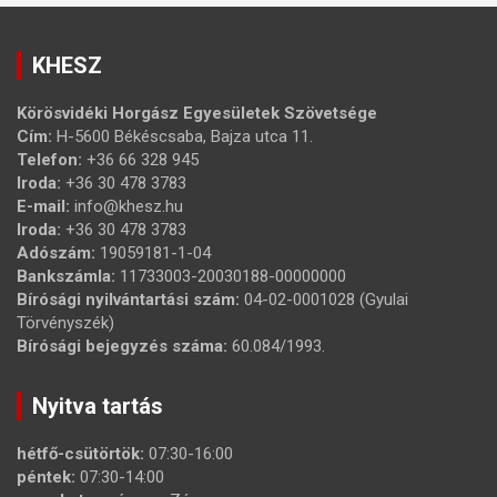
KHESZ
Körösvidéki Horgász Egyesületek Szövetsége
Cím:
H-5600 Békéscsaba, Bajza utca 11.
Telefon:
+36 66 328 945
Iroda:
+36 30 478 3783
E-mail:
info@khesz.hu
Iroda:
+36 30 478 3783
Adószám:
19059181-1-04
Bankszámla:
11733003-20030188-00000000
Bírósági nyilvántartási szám:
04-02-0001028 (Gyulai
Törvényszék)
Bírósági bejegyzés száma:
60.084/1993.
Nyitva tartás
hétfő-csütörtök:
07:30-16:00
péntek:
07:30-14:00