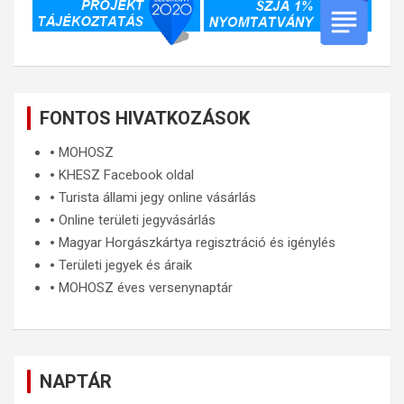
FONTOS HIVATKOZÁSOK
🞄
MOHOSZ
🞄
KHESZ Facebook oldal
🞄
Turista állami jegy online vásárlás
🞄
Online területi jegyvásárlás
🞄
Magyar Horgászkártya regisztráció és igénylés
🞄
Területi jegyek és áraik
🞄
MOHOSZ éves versenynaptár
NAPTÁR