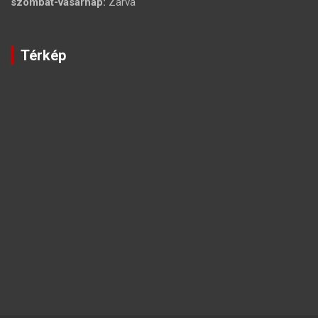
szombat-vasárnap:
Zárva
Térkép