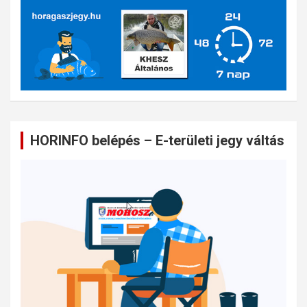
HORINFO belépés – E-területi jegy váltás