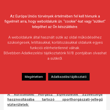
Skip
Körösvidéki Horgász
to
content
Az Európa Uniós törvények értelmében fel kell hívnunk a
Egyesületek Szövetsége
figyelmét arra, hogy weboldalunk ún. "cookie"-kat vagy "sütiket"
telepíthet az Ön készülékére.
A weboldalunk által használt sütik az oldal működéséhez
szükségesek, letiltásukkal, korlátozásukkal oldalunk egyes
funkciói elérhetetlenné válnak.
Sporthorgászati-jellegű
Bővebben Adatkezelési tájékoztatónk IV/8. pontjában olvashat
a sütikről.
vízterületek
Szövetségünk egyes vízterületein speciális horgászrenddel
támogatja a sporthorgász-szellemiséget. Horgászat előtt
Megértettem
Adatkezelési tájékoztató
mindenképpen javasolt a helyi horgászrend
áttanulmányozása az egyedi szabályozást illetően.
A Körösvidéki Horgász Egyesületek Szövetsége
hasznosításába tartozó sporthorgászati-jellegű
vízterületek: