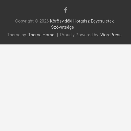
Copyright © 2026
Körösvidéki Horgász Egyesületek
Szövetsége
Theme by:
Theme Horse
Proudly Powered by:
WordPress