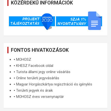
KÖZÉRDEKŰ INFORMÁCIÓK
FONTOS HIVATKOZÁSOK
🞄
MOHOSZ
🞄
KHESZ Facebook oldal
🞄
Turista állami jegy online vásárlás
🞄
Online területi jegyvásárlás
🞄
Magyar Horgászkártya regisztráció és igénylés
🞄
Területi jegyek és áraik
🞄
MOHOSZ éves versenynaptár