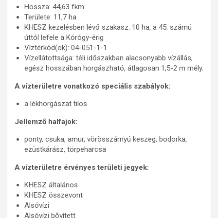
Hossza: 44,63 fkm
Területe: 11,7 ha
KHESZ kezelésben lévő szakasz: 10 ha, a 45. számú
úttól lefele a Kórógy-érig
Víztérkód(ok): 04-051-1-1
Vízellátottsága: téli időszakban alacsonyabb vízállás,
egész hosszában horgászható, átlagosan 1,5-2 m mély.
A vízterületre vonatkozó speciális szabályok:
a lékhorgászat tilos
Jellemző halfajok:
ponty, csuka, amur, vörösszárnyú keszeg, bodorka,
ezüstkárász, törpeharcsa
A vízterületre érvényes területi jegyek:
KHESZ általános
KHESZ összevont
Alsóvízi
Alsóvízi bővített