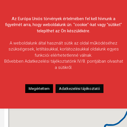
Skip
Körösvidéki Horgász
to
content
Az Európa Uniós törvények értelmében fel kell hívnunk a
Egyesületek Szövetsége
figyelmét arra, hogy weboldalunk ún. "cookie"-kat vagy "sütiket"
telepíthet az Ön készülékére.
A weboldalunk által használt sütik az oldal működéséhez
szükségesek, letiltásukkal, korlátozásukkal oldalunk egyes
funkciói elérhetetlenné válnak.
Veker-ér (Szentes)
Bővebben Adatkezelési tájékoztatónk IV/8. pontjában olvashat
a sütikről.
Megértettem
Adatkezelési tájékoztató