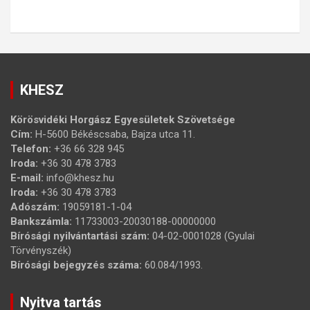
KHESZ
Körösvidéki Horgász Egyesületek Szövetsége
Cím:
H-5600 Békéscsaba, Bajza utca 11.
Telefon:
+36 66 328 945
Iroda:
+36 30 478 3783
E-mail:
info@khesz.hu
Iroda:
+36 30 478 3783
Adószám:
19059181-1-04
Bankszámla:
11733003-20030188-00000000
Bírósági nyilvántartási szám:
04-02-0001028 (Gyulai
Törvényszék)
Bírósági bejegyzés száma:
60.084/1993.
Nyitva tartás