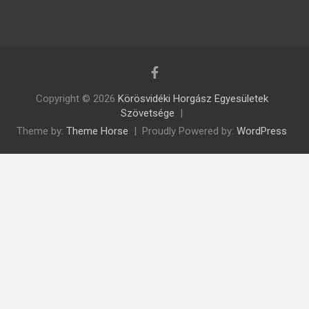
Copyright © 2026
Körösvidéki Horgász Egyesületek
Szövetsége
Theme by:
Theme Horse
Proudly Powered by:
WordPress