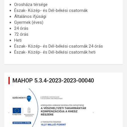
Orosháza térsége
Észak- Közép- és Dél-békési csatornák
Általános ifjúsági
Gyermek (éves)
24 órás
72 órás
Heti
Észak- Közép- és Dél-békési csatornák 24 órás
Észak- Közép- és Dél-békési csatornák heti
MAHOP 5.3.4-2023-2023-00040