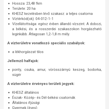
Hossza: 23,48 fkm
Területe: 20 ha
KHESZ kezelésben lévő szakasz: a teljes csatorna
Víztérkód(ok): 04-012-1-1
Vízellátottsága: egész évben állandó vízszint. A dobozi,
a békési, és a rosszerdei szakaszokon horgászható
leginkább. Átlagosan 1,2-1,8 m mély.
A vízterületre vonatkozó speciális szabályok:
a lékhorgászat tilos
Jellemző halfajok:
ponty, csuka, amur, vörösszárnyú keszeg, bodorka,
sügér
A vízterületre érvényes területi jegyek:
KHESZ általános
Észak- Közép- és Dél-békési csatornák
Általános ifjúsági
Gyermek (éves)