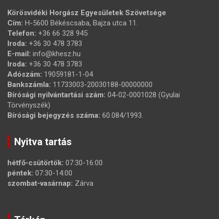
Körösvidéki Horgász Egyesületek Szövetsége
Cím:
H-5600 Békéscsaba, Bajza utca 11.
Telefon:
+36 66 328 945
Iroda:
+36 30 478 3783
E-mail:
info@khesz.hu
Iroda:
+36 30 478 3783
Adószám:
19059181-1-04
Bankszámla:
11733003-20030188-00000000
Bírósági nyilvántartási szám:
04-02-0001028 (Gyulai
Törvényszék)
Bírósági bejegyzés száma:
60.084/1993.
Nyitva tartás
hétfő-csütörtök:
07:30-16:00
péntek:
07:30-14:00
szombat-vasárnap:
Zárva