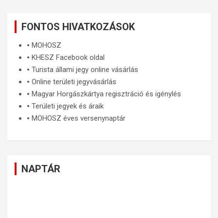
FONTOS HIVATKOZÁSOK
🞄
MOHOSZ
🞄
KHESZ Facebook oldal
🞄
Turista állami jegy online vásárlás
🞄
Online területi jegyvásárlás
🞄
Magyar Horgászkártya regisztráció és igénylés
🞄
Területi jegyek és áraik
🞄
MOHOSZ éves versenynaptár
NAPTÁR