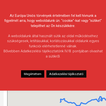
Skip
Körösvidéki Horgász
to
content
Az Európa Uniós törvények értelmében fel kell hívnunk a
Egyesületek Szövetsége
figyelmét arra, hogy weboldalunk ún. "cookie"-kat vagy "sütiket"
telepíthet az Ön készülékére.
A weboldalunk által használt sütik az oldal működéséhez
szükségesek, letiltásukkal, korlátozásukkal oldalunk egyes
funkciói elérhetetlenné válnak.
Vargahossza-főcsatorna
Bővebben Adatkezelési tájékoztatónk IV/8. pontjában olvashat
a sütikről.
Megértettem
Adatkezelési tájékoztató