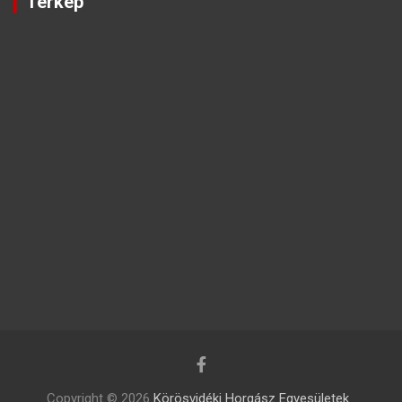
Térkép
Copyright © 2026
Körösvidéki Horgász Egyesületek