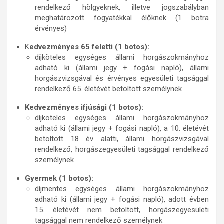
rendelkező hölgyeknek, illetve jogszabályban
meghatározott fogyatékkal élőknek (1 botra
érvényes)
K
edvezményes 65 feletti (1 botos):
díjköteles egységes állami horgászokmányhoz
adható ki (állami jegy + fogási napló), állami
horgászvizsgával és érvényes egyesületi tagsággal
rendelkező 65. életévét betöltött személynek
Kedvezményes ifjúsági (1 botos):
díjköteles egységes állami horgászokmányhoz
adható ki (állami jegy + fogási napló), a 10. életévét
betöltött 18 év alatti, állami horgászvizsgával
rendelkező, horgászegyesületi tagsággal rendelkező
személynek
Gyermek (1 botos):
díjmentes egységes állami horgászokmányhoz
adható ki (állami jegy + fogási napló), adott évben
15. életévét nem betöltött, horgászegyesületi
tagsággal nem rendelkező személynek