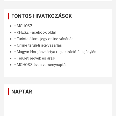
FONTOS HIVATKOZÁSOK
🞄
MOHOSZ
🞄
KHESZ Facebook oldal
🞄
Turista állami jegy online vásárlás
🞄
Online területi jegyvásárlás
🞄
Magyar Horgászkártya regisztráció és igénylés
🞄
Területi jegyek és áraik
🞄
MOHOSZ éves versenynaptár
NAPTÁR