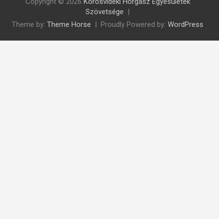
Copyright © 2026
Körösvidéki Horgász Egyesületek
Szövetsége
Theme by:
Theme Horse
Proudly Powered by:
WordPress