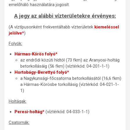
emelőháló használatára jogosít.
A jegy az alábbi vízterületekre érvényes:
(A víztípusonként frekventáltabb vízterületek
kiemeléssel
jelölve*
)
Folyók:
Hármas-Körös folyó*
az endrődi közúti hídtól (73 fkm) az Aranyosi-holtág
betorkollásáig (56 fkm) (víztérkód: 04-201-1-1)
Hortobágy-Berettyó folyó*
a Nagykunsági-főcsatorna betorkollásától (16,6 fkm)
a Hármas-Körösbe torkollásig (víztérkód: 04-021-1-
1)
Holtágak:
Peresi-holtág*
(víztérkód: 04-033-1-1)
Csatornák: