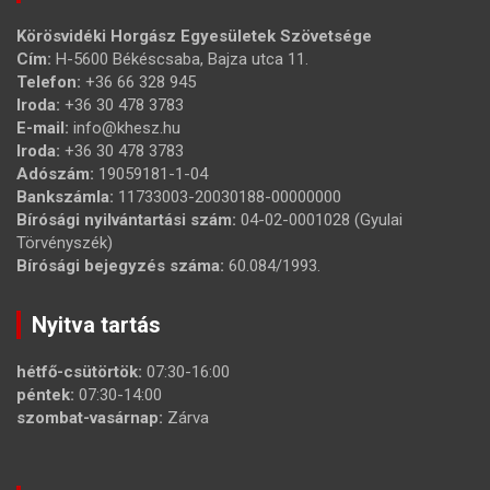
Körösvidéki Horgász Egyesületek Szövetsége
Cím:
H-5600 Békéscsaba, Bajza utca 11.
Telefon:
+36 66 328 945
Iroda:
+36 30 478 3783
E-mail:
info@khesz.hu
Iroda:
+36 30 478 3783
Adószám:
19059181-1-04
Bankszámla:
11733003-20030188-00000000
Bírósági nyilvántartási szám:
04-02-0001028 (Gyulai
Törvényszék)
Bírósági bejegyzés száma:
60.084/1993.
Nyitva tartás
hétfő-csütörtök:
07:30-16:00
péntek:
07:30-14:00
szombat-vasárnap:
Zárva