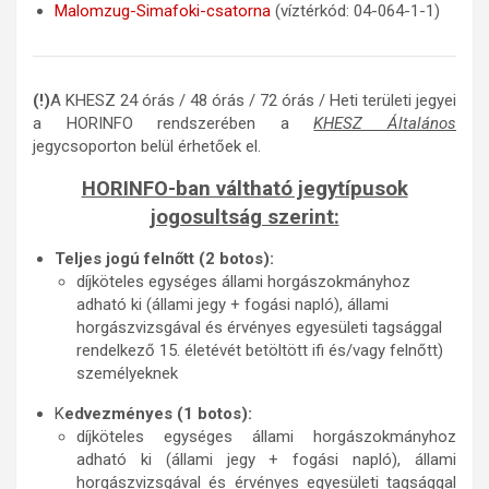
Malomzug-Simafoki-csatorna
(víztérkód: 04-064-1-1)
(
!)
A KHESZ 24 órás / 48 órás / 72 órás / Heti területi jegyei
a HORINFO rendszerében a
KHESZ Általános
jegycsoporton belül érhetőek el.
HORINFO-ban váltható jegytípusok
jogosultság szerint:
Teljes jogú felnőtt (2 botos):
díjköteles egységes állami horgászokmányhoz
adható ki (állami jegy + fogási napló), állami
horgászvizsgával és érvényes egyesületi tagsággal
rendelkező 15. életévét betöltött ifi és/vagy felnőtt)
személyeknek
K
edvezményes (1 botos):
díjköteles egységes állami horgászokmányhoz
adható ki (állami jegy + fogási napló), állami
horgászvizsgával és érvényes egyesületi tagsággal