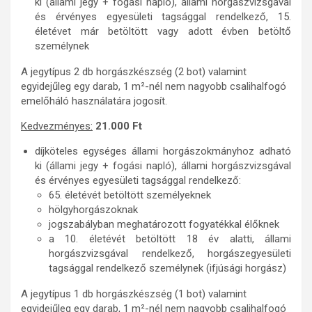
ki (állami jegy + fogási napló), állami horgászvizsgával
és érvényes egyesületi tagsággal rendelkező, 15.
életévet már betöltött vagy adott évben betöltő
személynek
A jegytípus 2 db horgászkészség (2 bot) valamint
egyidejűleg egy darab, 1 m²-nél nem nagyobb csalihalfogó
emelőháló használatára jogosít.
Kedvezményes:
21.000 Ft
díjköteles egységes állami horgászokmányhoz adható
ki (állami jegy + fogási napló), állami horgászvizsgával
és érvényes egyesületi tagsággal rendelkező:
65. életévét betöltött személyeknek
hölgyhorgászoknak
jogszabályban meghatározott fogyatékkal élőknek
a 10. életévét betöltött 18 év alatti, állami
horgászvizsgával rendelkező, horgászegyesületi
tagsággal rendelkező személynek (ifjúsági horgász)
A jegytípus 1 db horgászkészség (1 bot) valamint
egyidejűleg egy darab, 1 m²-nél nem nagyobb csalihalfogó