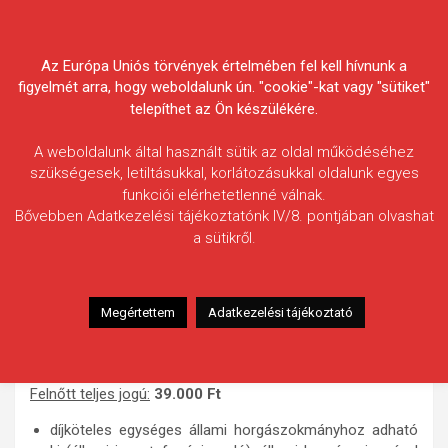
Skip
Körösvidéki Horgász
to
content
Az Európa Uniós törvények értelmében fel kell hívnunk a
Egyesületek Szövetsége
figyelmét arra, hogy weboldalunk ún. "cookie"-kat vagy "sütiket"
telepíthet az Ön készülékére.
A weboldalunk által használt sütik az oldal működéséhez
szükségesek, letiltásukkal, korlátozásukkal oldalunk egyes
funkciói elérhetetlenné válnak.
A horgászathoz szükséges okmányok és a KHESZ által
Bővebben Adatkezelési tájékoztatónk IV/8. pontjában olvashat
kiadott területi jegyek árai egységes szerkezetben ITT:
a sütikről.
KHESZ Peresi-holtág
Megértettem
Adatkezelési tájékoztató
térsége
Érvényes: 2026. január 1. – 2027. január 31.
Felnőtt teljes jogú:
39.000 Ft
díjköteles egységes állami horgászokmányhoz adható