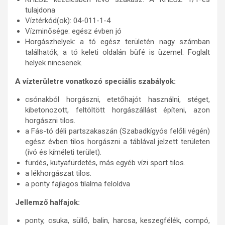
tulajdona
Víztérkód(ok): 04-011-1-4
Vízminősége: egész évben jó
Horgászhelyek: a tó egész területén nagy számban
találhatók, a tó keleti oldalán büfé is üzemel. Foglalt
helyek nincsenek.
A vízterületre vonatkozó speciális szabályok:
csónakból horgászni, etetőhajót használni, stéget,
kibetonozott, feltöltött horgászállást építeni, azon
horgászni tilos.
a Fás-tó déli partszakaszán (Szabadkígyós felőli végén)
egész évben tilos horgászni a táblával jelzett területen
(ívó és kíméleti terület).
fürdés, kutyafürdetés, más egyéb vízi sport tilos.
a lékhorgászat tilos.
a ponty fajlagos tilalma feloldva
Jellemző halfajok:
ponty, csuka, süllő, balin, harcsa, keszegfélék, compó,