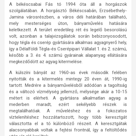
A békéscsabai Fás tó 1994 óta áll a horgászok
szolgálatában. A horgásztó Békéscsabán, Erzsébethely-
Jamina városrészben, a város déli határában található,
mely mesterséges úton, bányaművelés hatására
keletkezett. A terület eredetileg rét és legelő besorolású
volt, azonban a talajvizsgálatok során bebizonyosodott,
hogy tégla és cserép gyártására alkalmas agyagnyerő hely,
így a Délalföldi Tégla-és Cserépipari Vállalat 1. és 2. számú,
később a 3. és 4. számú gyárainak alapanyag ellátására
megkezdődött az agyag kitermelése.
A külszíni bányát az 1960-as évek második felében
nyitották és a kitermelés mintegy 20 éven át, 1990-ig
tartott. Medrére a bányaművelésből adódóan a tagoltság
és a változó vízmélység jellemző, mélysége akár a 10-15
métert is elérheti. A gyártásra alkalmatlan agyag a
mederben maradt, ezért sekélyebb részek is
megtalálhatóak. A műveléshez és a fokozatos
víztelenítéshez hozzátartozott, hogy több keresztgát
választotta el a tó különböző részeit. A keresztgátak
alacsonyabbak voltak a fejtési frontnál, így a feltöltődés