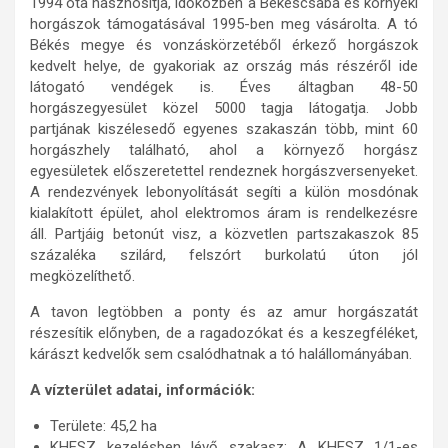
1994 óta hasznosítja, időközben a Békéscsaba és környéki
horgászok támogatásával 1995-ben meg vásárolta. A tó
Békés megye és vonzáskörzetéből érkező horgászok
kedvelt helye, de gyakoriak az ország más részéről ide
látogató vendégek is. Éves áltagban 48-50
horgászegyesület közel 5000 tagja látogatja. Jobb
partjának kiszélesedő egyenes szakaszán több, mint 60
horgászhely található, ahol a környező horgász
egyesületek előszeretettel rendeznek horgászversenyeket.
A rendezvények lebonyolítását segíti a külön mosdónak
kialakított épület, ahol elektromos áram is rendelkezésre
áll. Partjáig betonút visz, a közvetlen partszakaszok 85
százaléka szilárd, felszórt burkolatú úton jól
megközelíthető.
A tavon legtöbben a ponty és az amur horgászatát
részesítik előnyben, de a ragadozókat és a keszegféléket,
kárászt kedvelők sem csalódhatnak a tó halállományában.
A vízterület adatai, információk:
Területe: 45,2 ha
KHESZ kezelésben lévő szakasz: A KHESZ 1/1-es