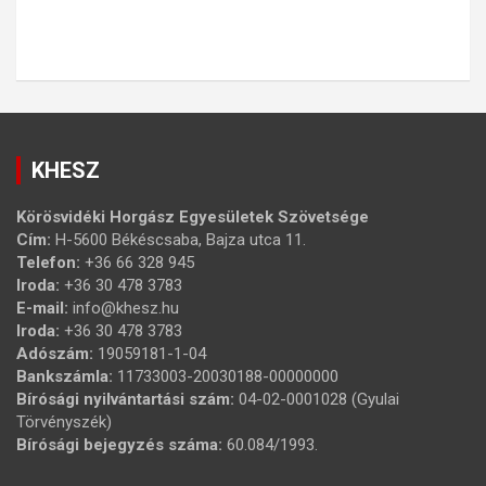
KHESZ
Körösvidéki Horgász Egyesületek Szövetsége
Cím:
H-5600 Békéscsaba, Bajza utca 11.
Telefon:
+36 66 328 945
Iroda:
+36 30 478 3783
E-mail:
info@khesz.hu
Iroda:
+36 30 478 3783
Adószám:
19059181-1-04
Bankszámla:
11733003-20030188-00000000
Bírósági nyilvántartási szám:
04-02-0001028 (Gyulai
Törvényszék)
Bírósági bejegyzés száma:
60.084/1993.