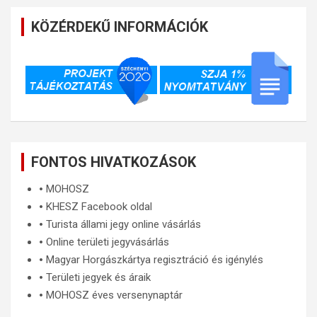
KÖZÉRDEKŰ INFORMÁCIÓK
FONTOS HIVATKOZÁSOK
🞄
MOHOSZ
🞄
KHESZ Facebook oldal
🞄
Turista állami jegy online vásárlás
🞄
Online területi jegyvásárlás
🞄
Magyar Horgászkártya regisztráció és igénylés
🞄
Területi jegyek és áraik
🞄
MOHOSZ éves versenynaptár