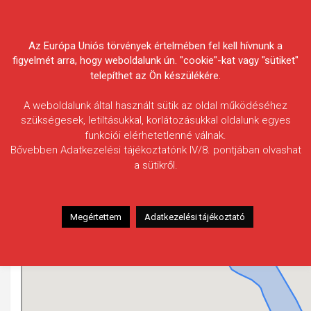
Skip
Körösvidéki Horgász
to
content
Az Európa Uniós törvények értelmében fel kell hívnunk a
Egyesületek Szövetsége
figyelmét arra, hogy weboldalunk ún. "cookie"-kat vagy "sütiket"
telepíthet az Ön készülékére.
A weboldalunk által használt sütik az oldal működéséhez
szükségesek, letiltásukkal, korlátozásukkal oldalunk egyes
funkciói elérhetetlenné válnak.
Fás-tó
Bővebben Adatkezelési tájékoztatónk IV/8. pontjában olvashat
a sütikről.
Megértettem
Adatkezelési tájékoztató