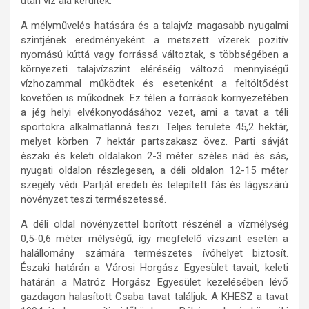
után víz alá kerültek.
A mélyművelés hatására és a talajvíz magasabb nyugalmi
szintjének eredményeként a metszett vízerek pozitív
nyomású kúttá vagy forrássá változtak, s többségében a
környezeti talajvízszint eléréséig változó mennyiségű
vízhozammal működtek és esetenként a feltöltődést
követően is működnek. Ez télen a források környezetében
a jég helyi elvékonyodásához vezet, ami a tavat a téli
sportokra alkalmatlanná teszi. Teljes területe 45,2 hektár,
melyet körben 7 hektár partszakasz övez. Parti sávját
északi és keleti oldalakon 2-3 méter széles nád és sás,
nyugati oldalon részlegesen, a déli oldalon 12-15 méter
szegély védi. Partját eredeti és telepített fás és lágyszárú
növényzet teszi természetessé.
A déli oldal növényzettel borított részénél a vízmélység
0,5-0,6 méter mélységű, így megfelelő vízszint esetén a
halállomány számára természetes ívóhelyet biztosít.
Északi határán a Városi Horgász Egyesület tavait, keleti
határán a Matróz Horgász Egyesület kezelésében lévő
gazdagon halasított Csaba tavat találjuk. A KHESZ a tavat