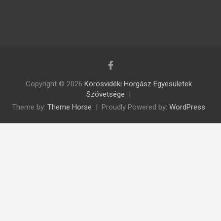
Copyright © 2026
Körösvidéki Horgász Egyesületek
Szövetsége
Theme by:
Theme Horse
Proudly Powered by:
WordPress