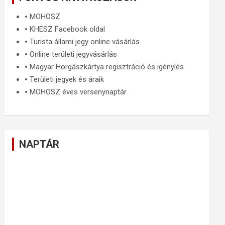
🞄
MOHOSZ
🞄
KHESZ Facebook oldal
🞄
Turista állami jegy online vásárlás
🞄
Online területi jegyvásárlás
🞄
Magyar Horgászkártya regisztráció és igénylés
🞄
Területi jegyek és áraik
🞄
MOHOSZ éves versenynaptár
NAPTÁR