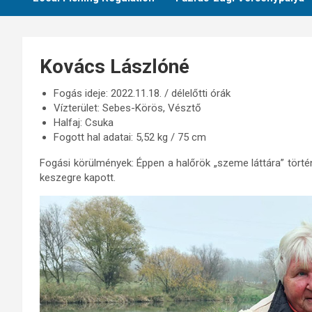
Kovács Lászlóné
Fogás ideje: 2022.11.18. / délelőtti órák
Vízterület: Sebes-Körös, Vésztő
Halfaj: Csuka
Fogott hal adatai: 5,52 kg / 75 cm
Fogási körülmények: Éppen a halőrök „szeme láttára” tört
keszegre kapott.