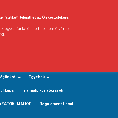
y "sütiket" telepíthet az Ön készülékére.
nk egyes funkciói elérhetetlenné válnak.
ől.
INFÓ
Helyi horgászrend
égünkről
Egyebek
Sulikupa
Tilalmak, korlátozások
ÁZATOK–MAHOP
Regulament Local