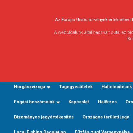
Skip
to
Körösvidéki Horgász
content
Az Európa Uniós törvények értelmében fel
Egyesületek
A weboldalunk által használt sütik az o
Bő
Szövetsége
E-TERÜLETI JEGY VÁLTÁS
Kezdőoldal
Horgászvi
Horgászvizsga
Tagegyesületek
Haltelepítések
Fogási beszámolók
Kapcsolat
Halőrzés
Ors
Bizományos jegyértékesítés
Országos területi jegy
Local Fishing Regulation
Fűzfás-zugi Versenypálya