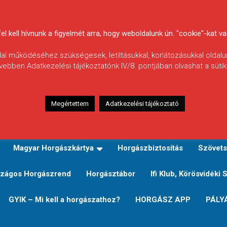
 kell hívnunk a figyelmét arra, hogy weboldalunk ún. "cookie"-kat vag
ldal működéséhez szükségesek, letiltásukkal, korlátozásukkal oldalu
vebben Adatkezelési tájékoztatónk IV/8. pontjában olvashat a sütikr
Megértettem
Adatkezelési tájékoztató
zeink
TERÜLETI JEGY TÍPUSOK ÉS ÁRAIK
Verseny
Magyar Horgászkártya
Horgászbiztosítás
Szövets
zágos Horgászrend
Horgásztábor
Ifi Klub, Körösvidéki 
GYIK – Mi kell a horgászathoz?
HORGÁSZ APP
PÁLY