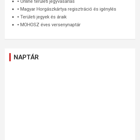
🞄
Online területi jegyvásárlás
🞄
Magyar Horgászkártya regisztráció és igénylés
🞄
Területi jegyek és áraik
🞄
MOHOSZ éves versenynaptár
NAPTÁR