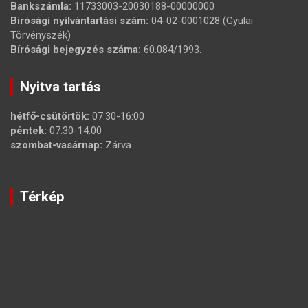
Bankszámla:
11733003-20030188-00000000
Bírósági nyilvántartási szám:
04-02-0001028 (Gyulai
Törvényszék)
Bírósági bejegyzés száma:
60.084/1993.
Nyitva tartás
hétfő-csütörtök:
07:30-16:00
péntek:
07:30-14:00
szombat-vasárnap:
Zárva
Térkép