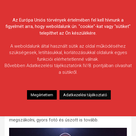
Skip
Körösvidéki Horgász
to
content
Az Európa Uniós törvények értelmében fel kell hívnunk a
Egyesületek Szövetsége
figyelmét arra, hogy weboldalunk ún. "cookie"-kat vagy "sütiket"
telepíthet az Ön készülékére.
A weboldalunk által használt sütik az oldal működéséhez
szükségesek, letiltásukkal, korlátozásukkal oldalunk egyes
funkciói elérhetetlenné válnak.
Mészáros Péter
Bővebben Adatkezelési tájékoztatónk IV/8. pontjában olvashat
a sütikről.
Fogás ideje: 2022.09.04. / 22 óra 45 perc
Vízterület: Félhalmi-holtág (3-as szakasz)
Halfaj: Tőponty
Megértettem
Adatkezelési tájékoztató
Fogott hal adatai: 9 kg
Fogási körülmények: Erjesztett kukoricára érkezett
erőteljes kapással, 10 perc fárasztás után sikerült
megszákolni, gyors fotó és úszott is tovább.