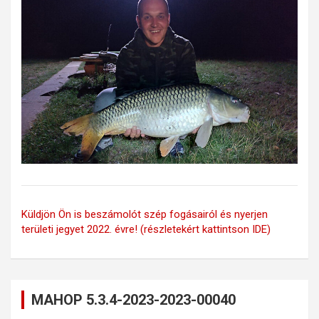
Küldjön Ön is beszámolót szép fogásairól és nyerjen
területi jegyet 2022. évre! (részletekért kattintson IDE)
MAHOP 5.3.4-2023-2023-00040