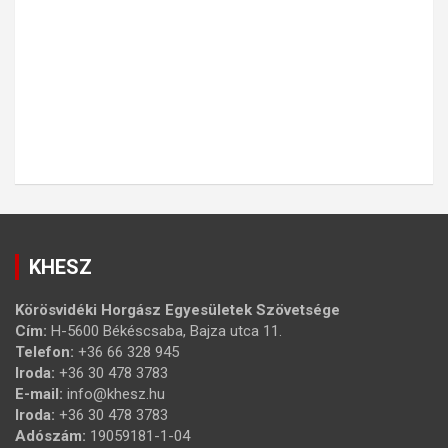
KHESZ
Körösvidéki Horgász Egyesületek Szövetsége
Cím:
H-5600 Békéscsaba, Bajza utca 11.
Telefon:
+36 66 328 945
Iroda:
+36 30 478 3783
E-mail:
info@khesz.hu
Iroda:
+36 30 478 3783
Adószám:
19059181-1-04