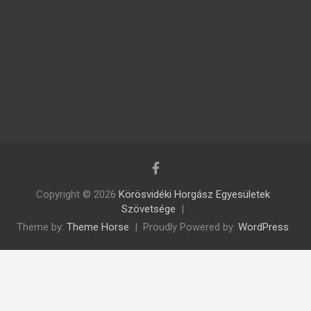
Copyright © 2026
Körösvidéki Horgász Egyesületek
Szövetsége
Theme by:
Theme Horse
Proudly Powered by:
WordPress