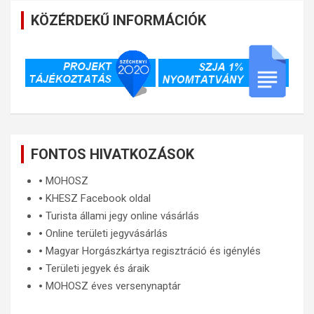
KÖZÉRDEKŰ INFORMÁCIÓK
FONTOS HIVATKOZÁSOK
🞄
MOHOSZ
🞄
KHESZ Facebook oldal
🞄
Turista állami jegy online vásárlás
🞄
Online területi jegyvásárlás
🞄
Magyar Horgászkártya regisztráció és igénylés
🞄
Területi jegyek és áraik
🞄
MOHOSZ éves versenynaptár