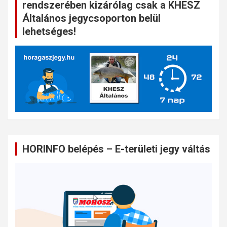
rendszerében kizárólag csak a KHESZ
Általános jegycsoporton belül
lehetséges!
HORINFO belépés – E-területi jegy váltás