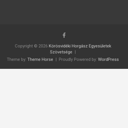
Copyright © 2026
Körösvidéki Horgász Egyesületek
Szövetsége
Theme by:
Theme Horse
Proudly Powered by:
WordPress