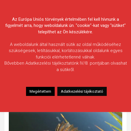
Skip
Körösvidéki Horgász
to
content
Az Európa Uniós törvények értelmében fel kell hívnunk a
Egyesületek Szövetsége
figyelmét arra, hogy weboldalunk ún. "cookie"-kat vagy "sütiket"
telepíthet az Ön készülékére.
A weboldalunk által használt sütik az oldal működéséhez
szükségesek, letiltásukkal, korlátozásukkal oldalunk egyes
funkciói elérhetetlenné válnak.
Puskás Norbert
Bővebben Adatkezelési tájékoztatónk IV/8. pontjában olvashat
a sütikről.
Fogás ideje: 2022.09.15.
Vízterület: Büngösdi-főcsatorna
Halfaj: Sügér
Megértettem
Adatkezelési tájékoztató
Fogott hal adatai: 31,5 cm (teljes hossz)
Fogási körülmények: Mann’s Shad 6 cm műcsalival.