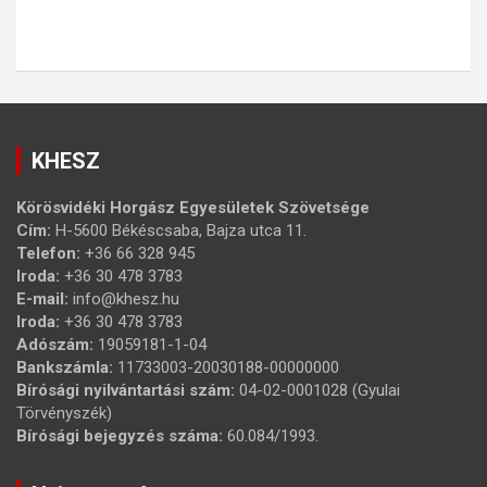
KHESZ
Körösvidéki Horgász Egyesületek Szövetsége
Cím:
H-5600 Békéscsaba, Bajza utca 11.
Telefon:
+36 66 328 945
Iroda:
+36 30 478 3783
E-mail:
info@khesz.hu
Iroda:
+36 30 478 3783
Adószám:
19059181-1-04
Bankszámla:
11733003-20030188-00000000
Bírósági nyilvántartási szám:
04-02-0001028 (Gyulai
Törvényszék)
Bírósági bejegyzés száma:
60.084/1993.