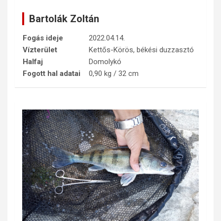
Bartolák Zoltán
Fogás ideje
2022.04.14.
Vízterület
Kettős-Körös, békési duzzasztó
Halfaj
Domolykó
Fogott hal adatai
0,90 kg / 32 cm