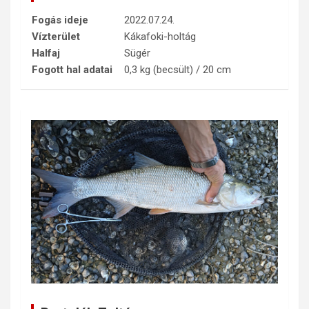
Fogás ideje
2022.07.24.
Vízterület
Kákafoki-holtág
Halfaj
Sügér
Fogott hal adatai
0,3 kg (becsült) / 20 cm