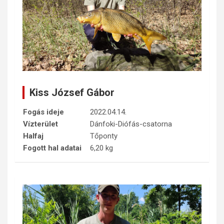
Kiss József Gábor
Fogás ideje
2022.04.14.
Vízterület
Dánfoki-Diófás-csatorna
Halfaj
Tőponty
Fogott hal adatai
6,20 kg