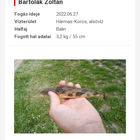
Bartolák Zoltán
Fogás ideje
2022.06.27.
Vízterület
Hármas-Körös, alsóvíz
Halfaj
Balin
Fogott hal adatai
3,2 kg / 55 cm