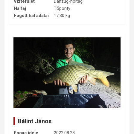
Vízterület
Danzug-holtág
Halfaj
Tőponty
Fogott hal adatai
17,30 kg
Bálint János
Fogás ideje
2022.08.28.