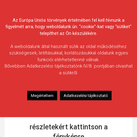
Skip
Körösvidéki Horgász
to
content
Az Európa Uniós törvények értelmében fel kell hívnunk a
Egyesületek Szövetsége
figyelmét arra, hogy weboldalunk ún. "cookie"-kat vagy "sütiket"
telepíthet az Ön készülékére.
A weboldalunk által használt sütik az oldal működéséhez
szükségesek, letiltásukkal, korlátozásukkal oldalunk egyes
funkciói elérhetetlenné válnak.
Bővebben Adatkezelési tájékoztatónk IV/8. pontjában olvashat
ELŐZŐ OLDAL
a sütikről.
Megértettem
Adatkezelési tájékoztató
2022. évi fogási
beszámolók
részletekért kattintson a
fényképre