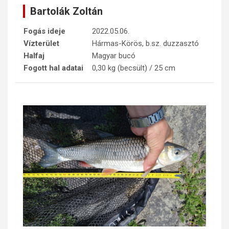
Bartolák Zoltán
Fogás ideje
2022.05.06.
Vízterület
Hármas-Körös, b.sz. duzzasztó
Halfaj
Magyar bucó
Fogott hal adatai
0,30 kg (becsült) / 25 cm