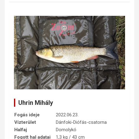
Uhrin Mihály
Fogás ideje
2022.06.23.
Vízterület
Dánfoki-Diófás-csatorna
Halfaj
Domolykó
Fogott hal adatai
1,3 kg / 43 cm