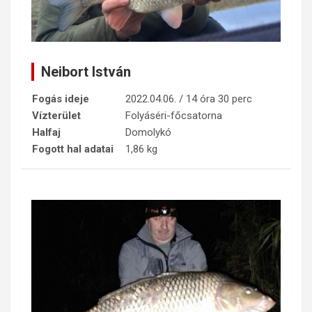
Neibort István
Fogás ideje
2022.04.06. / 14 óra 30 perc
Vízterület
Folyáséri-főcsatorna
Halfaj
Domolykó
Fogott hal adatai
1,86 kg