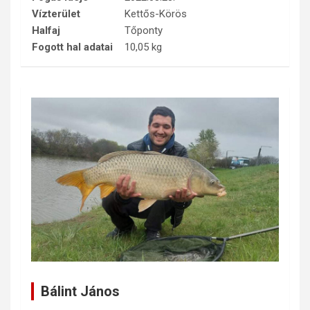
Vízterület
Kettős-Körös
Halfaj
Tőponty
Fogott hal adatai
10,05 kg
Bálint János