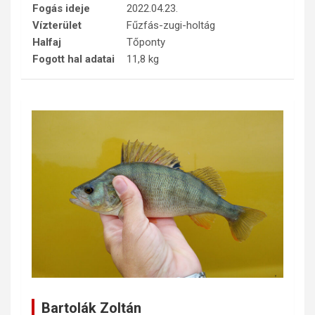
Fogás ideje
2022.04.23.
Vízterület
Fűzfás-zugi-holtág
Halfaj
Tőponty
Fogott hal adatai
11,8 kg
Bartolák Zoltán