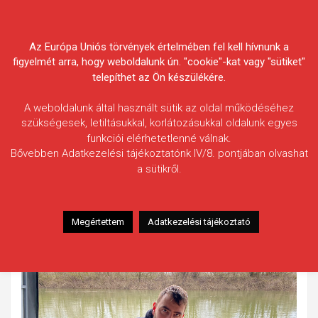
Skip
Körösvidéki Horgász
to
content
Az Európa Uniós törvények értelmében fel kell hívnunk a
Egyesületek Szövetsége
figyelmét arra, hogy weboldalunk ún. "cookie"-kat vagy "sütiket"
telepíthet az Ön készülékére.
A weboldalunk által használt sütik az oldal működéséhez
szükségesek, letiltásukkal, korlátozásukkal oldalunk egyes
funkciói elérhetetlenné válnak.
Tokai Roland
Bővebben Adatkezelési tájékoztatónk IV/8. pontjában olvashat
a sütikről.
Fogás ideje: 2022.04.02.
Vízterület: Kettős-Körös
Halfaj: Tőponty
Megértettem
Adatkezelési tájékoztató
Fogott hal adatai: 7,2 kg
Fogási körülmények: Nincs adat.