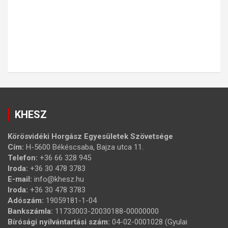
KHESZ
Körösvidéki Horgász Egyesületek Szövetsége
Cím:
H-5600 Békéscsaba, Bajza utca 11.
Telefon:
+36 66 328 945
Iroda:
+36 30 478 3783
E-mail:
info@khesz.hu
Iroda:
+36 30 478 3783
Adószám:
19059181-1-04
Bankszámla:
11733003-20030188-00000000
Bírósági nyilvántartási szám:
04-02-0001028 (Gyulai