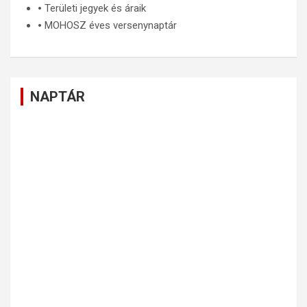
🞄
Területi jegyek és áraik
🞄
MOHOSZ éves versenynaptár
NAPTÁR