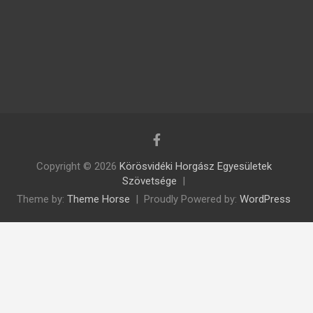
Copyright © 2026
Körösvidéki Horgász Egyesületek
Szövetsége
Theme by:
Theme Horse
Proudly Powered by:
WordPress