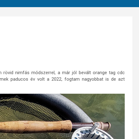
 rövid nimfás módszerrel, a már jól bevált orange tag cdc
 Remek paducos év volt a 2022, fogtam nagyobbat is de azt