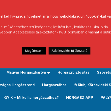
 kell hívnunk a figyelmét arra, hogy weboldalunk ún. "cookie"-kat vag
ldal működéséhez szükségesek, letiltásukkal, korlátozásukkal oldalu
vebben Adatkezelési tájékoztatónk IV/8. pontjában olvashat a sütikr
Megértettem
Adatkezelési tájékoztató
zeink
TERÜLETI JEGY TÍPUSOK ÉS ÁRAIK
Verseny
Magyar Horgászkártya
Horgászbiztosítás
Szövets
zágos Horgászrend
Horgásztábor
Ifi Klub, Körösvidéki 
GYIK – Mi kell a horgászathoz?
HORGÁSZ APP
PÁLY