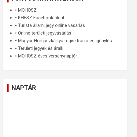
🞄
MOHOSZ
🞄
KHESZ Facebook oldal
🞄
Turista állami jegy online vásárlás
🞄
Online területi jegyvásárlás
🞄
Magyar Horgászkártya regisztráció és igénylés
🞄
Területi jegyek és áraik
🞄
MOHOSZ éves versenynaptár
NAPTÁR