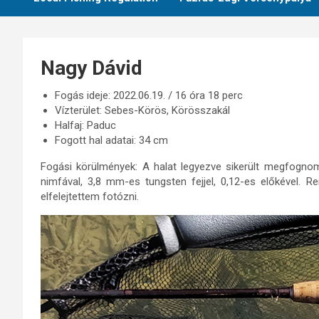
Nagy Dávid
Fogás ideje: 2022.06.19. / 16 óra 18 perc
Vízterület: Sebes-Körös, Körösszakál
Halfaj: Paduc
Fogott hal adatai: 34 cm
Fogási körülmények: A halat legyezve sikerült megfognom
nimfával, 3,8 mm-es tungsten fejjel, 0,12-es előkével.
elfelejtettem fotózni.