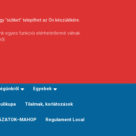
y "sütiket" telepíthet az Ön készülékére.
nk egyes funkciói elérhetetlenné válnak.
ől.
INFÓ
Helyi horgászrend
égünkről
Egyebek
Sulikupa
Tilalmak, korlátozások
ÁZATOK–MAHOP
Regulament Local