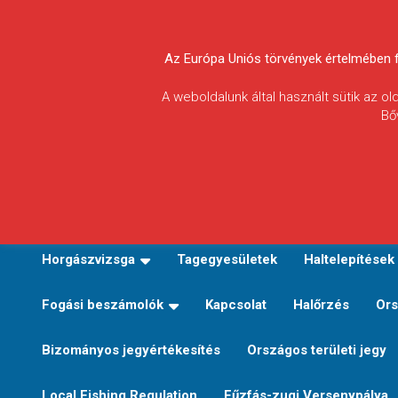
Skip
to
Körösvidéki Horgász
content
Az Európa Uniós törvények értelmében fel
Egyesületek
A weboldalunk által használt sütik az o
Bő
Szövetsége
E-TERÜLETI JEGY VÁLTÁS
Kezdőoldal
Horgászvi
Horgászvizsga
Tagegyesületek
Haltelepítések
Fogási beszámolók
Kapcsolat
Halőrzés
Ors
Bizományos jegyértékesítés
Országos területi jegy
Local Fishing Regulation
Fűzfás-zugi Versenypálya