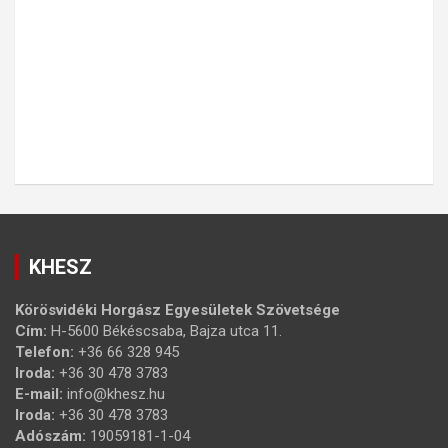
KHESZ
Körösvidéki Horgász Egyesületek Szövetsége
Cím:
H-5600 Békéscsaba, Bajza utca 11.
Telefon:
+36 66 328 945
Iroda:
+36 30 478 3783
E-mail:
info@khesz.hu
Iroda:
+36 30 478 3783
Adószám:
19059181-1-04