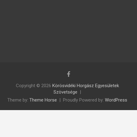
Copyright © 2026
Körösvidéki Horgász Egyesületek
Szövetsége
Theme by:
Theme Horse
Proudly Powered by:
WordPress