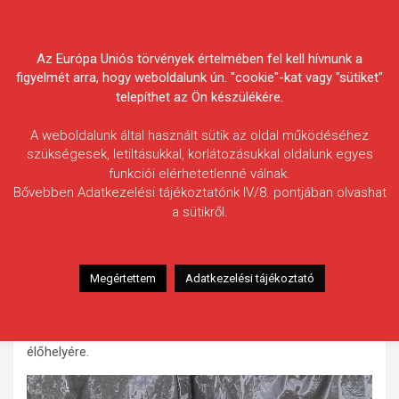
Skip
Körösvidéki Horgász
to
content
Az Európa Uniós törvények értelmében fel kell hívnunk a
Egyesületek Szövetsége
figyelmét arra, hogy weboldalunk ún. "cookie"-kat vagy "sütiket"
telepíthet az Ön készülékére.
A weboldalunk által használt sütik az oldal működéséhez
szükségesek, letiltásukkal, korlátozásukkal oldalunk egyes
funkciói elérhetetlenné válnak.
Uhrin Mihály
Bővebben Adatkezelési tájékoztatónk IV/8. pontjában olvashat
a sütikről.
Fogás ideje: 2022.08.04.
Vízterület: Dánfoki-Diófás-csatorna
Halfaj: Paduc
Megértettem
Adatkezelési tájékoztató
Fogott hal adatai: 0,70 kg / 35 cm
Fogási körülmények: Keszegezés közben akadt horogra ez
a csodás hal, majd a lehető leggyorsabban vissza az
élőhelyére.