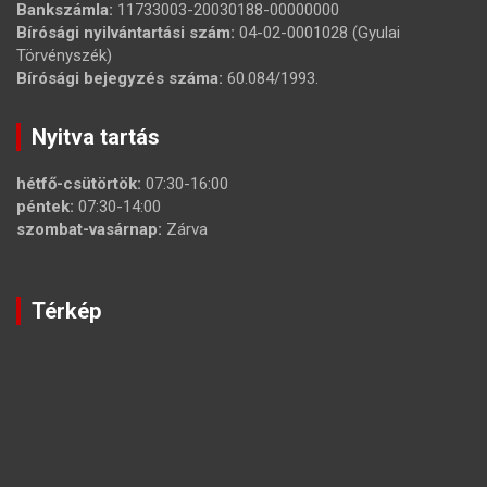
Bankszámla:
11733003-20030188-00000000
Bírósági nyilvántartási szám:
04-02-0001028 (Gyulai
Törvényszék)
Bírósági bejegyzés száma:
60.084/1993.
Nyitva tartás
hétfő-csütörtök:
07:30-16:00
péntek:
07:30-14:00
szombat-vasárnap:
Zárva
Térkép