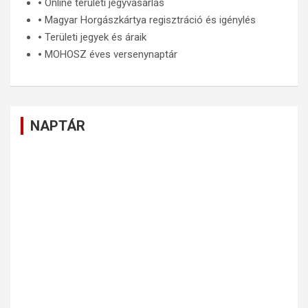
🞄
Online területi jegyvásárlás
🞄
Magyar Horgászkártya regisztráció és igénylés
🞄
Területi jegyek és áraik
🞄
MOHOSZ éves versenynaptár
NAPTÁR