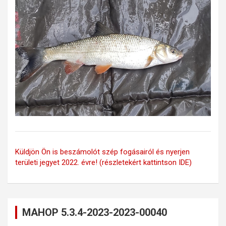
Küldjön Ön is beszámolót szép fogásairól és nyerjen
területi jegyet 2022. évre! (részletekért kattintson IDE)
MAHOP 5.3.4-2023-2023-00040