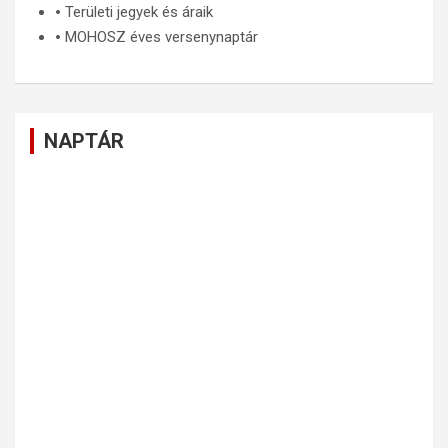
🞄
Területi jegyek és áraik
🞄
MOHOSZ éves versenynaptár
NAPTÁR