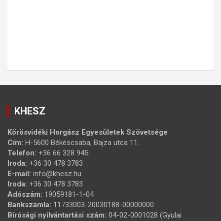
KHESZ
Körösvidéki Horgász Egyesületek Szövetsége
Cím:
H-5600 Békéscsaba, Bajza utca 11.
Telefon:
+36 66 328 945
Iroda:
+36 30 478 3783
E-mail:
info@khesz.hu
Iroda:
+36 30 478 3783
Adószám:
19059181-1-04
Bankszámla:
11733003-20030188-00000000
Bírósági nyilvántartási szám:
04-02-0001028 (Gyulai