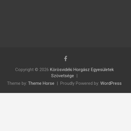
Copyright © 2026
Körösvidéki Horgász Egyesületek
Szövetsége
Theme by:
Theme Horse
Proudly Powered by:
WordPress