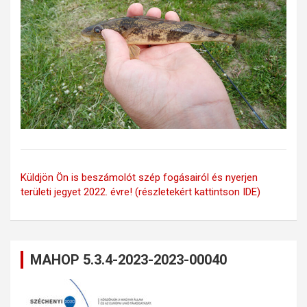
Küldjön Ön is beszámolót szép fogásairól és nyerjen
területi jegyet 2022. évre! (részletekért kattintson IDE)
MAHOP 5.3.4-2023-2023-00040