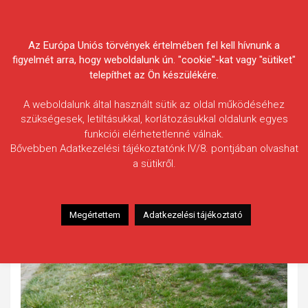
Skip
Körösvidéki Horgász
to
content
Az Európa Uniós törvények értelmében fel kell hívnunk a
Egyesületek Szövetsége
figyelmét arra, hogy weboldalunk ún. "cookie"-kat vagy "sütiket"
telepíthet az Ön készülékére.
A weboldalunk által használt sütik az oldal működéséhez
szükségesek, letiltásukkal, korlátozásukkal oldalunk egyes
funkciói elérhetetlenné válnak.
Bartolák Zoltán
Bővebben Adatkezelési tájékoztatónk IV/8. pontjában olvashat
a sütikről.
Fogás ideje: 2022.05.06.
Vízterület: Hármas-Körös, b.szentandrási duzzasztó
Halfaj: Magyar bucó
Megértettem
Adatkezelési tájékoztató
Fogott hal adatai: 0,30 kg (becsült) / 25 cm
Fogási körülmények: Nincs adat.