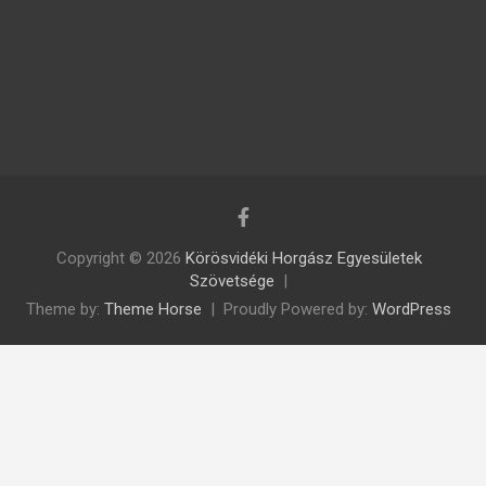
Copyright © 2026
Körösvidéki Horgász Egyesületek
Szövetsége
Theme by:
Theme Horse
Proudly Powered by:
WordPress