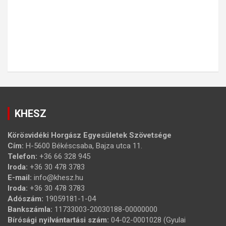
KHESZ
Körösvidéki Horgász Egyesületek Szövetsége
Cím:
H-5600 Békéscsaba, Bajza utca 11.
Telefon:
+36 66 328 945
Iroda:
+36 30 478 3783
E-mail:
info@khesz.hu
Iroda:
+36 30 478 3783
Adószám:
19059181-1-04
Bankszámla:
11733003-20030188-00000000
Bírósági nyilvántartási szám:
04-02-0001028 (Gyulai