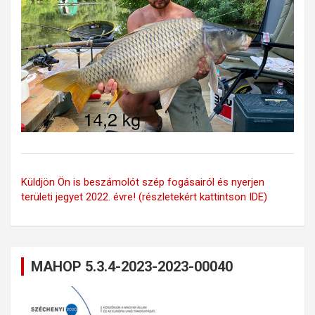
Küldjön Ön is beszámolót szép fogásairól és nyerjen
területi jegyet 2022. évre! (részletekért kattintson IDE)
MAHOP 5.3.4-2023-2023-00040