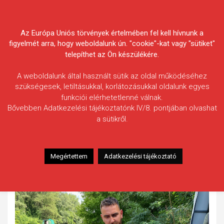
Skip
Körösvidéki Horgász
to
content
Az Európa Uniós törvények értelmében fel kell hívnunk a
Egyesületek Szövetsége
figyelmét arra, hogy weboldalunk ún. "cookie"-kat vagy "sütiket"
telepíthet az Ön készülékére.
A weboldalunk által használt sütik az oldal működéséhez
szükségesek, letiltásukkal, korlátozásukkal oldalunk egyes
funkciói elérhetetlenné válnak.
Tokai Roland
Bővebben Adatkezelési tájékoztatónk IV/8. pontjában olvashat
a sütikről.
Fogás ideje: 2022.08.12.
Vízterület: Kettős-Körös
Halfaj: Tőponty
Megértettem
Adatkezelési tájékoztató
Fogott hal adatai: 14,20 kg
Fogási körülmények: Nincs adat.