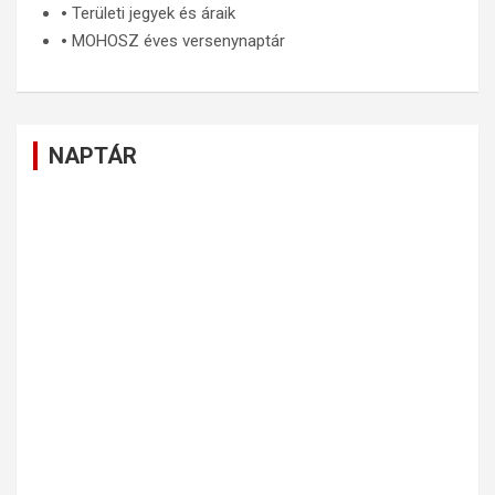
🞄
Területi jegyek és áraik
🞄
MOHOSZ éves versenynaptár
NAPTÁR