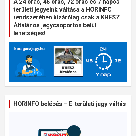
A 24 órás, 48 órás, 72 órás és 7 napos
területi jegyeink váltása a HORINFO
rendszerében kizárólag csak a KHESZ
Általános jegycsoporton belül
lehetséges!
HORINFO belépés – E-területi jegy váltás