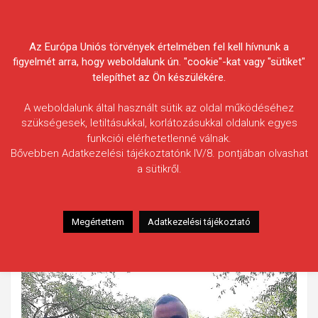
Skip
Körösvidéki Horgász
to
content
Az Európa Uniós törvények értelmében fel kell hívnunk a
Egyesületek Szövetsége
figyelmét arra, hogy weboldalunk ún. "cookie"-kat vagy "sütiket"
telepíthet az Ön készülékére.
A weboldalunk által használt sütik az oldal működéséhez
szükségesek, letiltásukkal, korlátozásukkal oldalunk egyes
funkciói elérhetetlenné válnak.
Hornok Ádám
Bővebben Adatkezelési tájékoztatónk IV/8. pontjában olvashat
a sütikről.
Fogás ideje: 2022.08.14.
Vízterület: Sebes-Körös
Halfaj: Domolykó
Megértettem
Adatkezelési tájékoztató
Fogott hal adatai: 2 kg (becsült)
Fogási körülmények: Nincs adat.