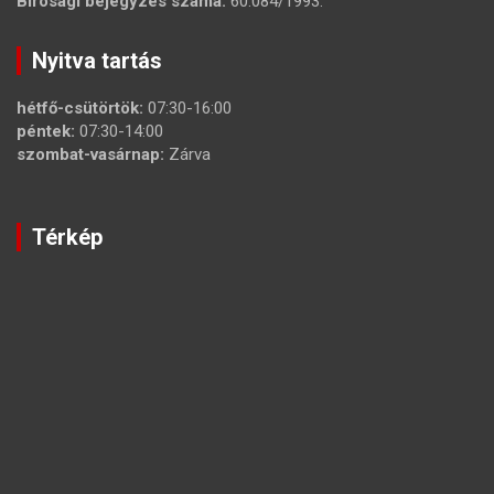
Bírósági bejegyzés száma:
60.084/1993.
Nyitva tartás
hétfő-csütörtök:
07:30-16:00
péntek:
07:30-14:00
szombat-vasárnap:
Zárva
Térkép