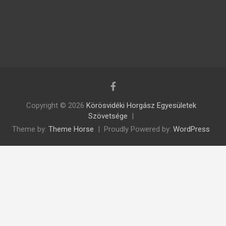
Copyright © 2026
Körösvidéki Horgász Egyesületek
Szövetsége
Theme by:
Theme Horse
Proudly Powered by:
WordPress