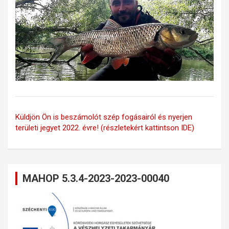
Küldjön Ön is beszámolót szép fogásairól és nyerjen
területi jegyet 2022. évre! (részletekért kattintson IDE)
MAHOP 5.3.4-2023-2023-00040