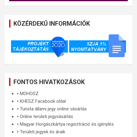
KÖZÉRDEKŰ INFORMÁCIÓK
FONTOS HIVATKOZÁSOK
🞄
MOHOSZ
🞄
KHESZ Facebook oldal
🞄
Turista állami jegy online vásárlás
🞄
Online területi jegyvásárlás
🞄
Magyar Horgászkártya regisztráció és igénylés
🞄
Területi jegyek és áraik