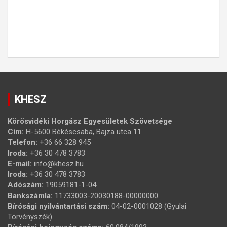
KHESZ
Körösvidéki Horgász Egyesületek Szövetsége
Cím:
H-5600 Békéscsaba, Bajza utca 11.
Telefon:
+36 66 328 945
Iroda:
+36 30 478 3783
E-mail:
info@khesz.hu
Iroda:
+36 30 478 3783
Adószám:
19059181-1-04
Bankszámla:
11733003-20030188-00000000
Bírósági nyilvántartási szám:
04-02-0001028 (Gyulai
Törvényszék)