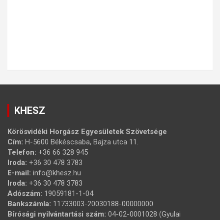
KHESZ
Körösvidéki Horgász Egyesületek Szövetsége
Cím:
H-5600 Békéscsaba, Bajza utca 11.
Telefon:
+36 66 328 945
Iroda:
+36 30 478 3783
E-mail:
info@khesz.hu
Iroda:
+36 30 478 3783
Adószám:
19059181-1-04
Bankszámla:
11733003-20030188-00000000
Bírósági nyilvántartási szám:
04-02-0001028 (Gyulai