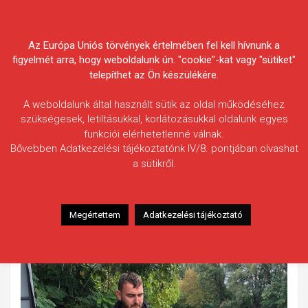
Skip
Körösvidéki Horgász
to
content
Az Európa Uniós törvények értelmében fel kell hívnunk a
Egyesületek Szövetsége
figyelmét arra, hogy weboldalunk ún. "cookie"-kat vagy "sütiket"
telepíthet az Ön készülékére.
A weboldalunk által használt sütik az oldal működéséhez
szükségesek, letiltásukkal, korlátozásukkal oldalunk egyes
funkciói elérhetetlenné válnak.
Tokai Roland
Bővebben Adatkezelési tájékoztatónk IV/8. pontjában olvashat
a sütikről.
Fogás ideje: 2022.09.17.
Vízterület: Hármas-Körös
Halfaj: Tőponty
Megértettem
Adatkezelési tájékoztató
Fogott hal adatai: 10,50 kg
Fogási körülmények: Nincs adat.