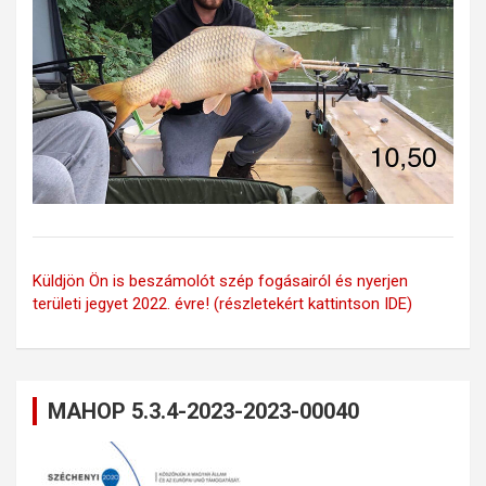
Küldjön Ön is beszámolót szép fogásairól és nyerjen
területi jegyet 2022. évre! (részletekért kattintson IDE)
MAHOP 5.3.4-2023-2023-00040