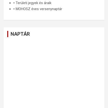
🞄
Területi jegyek és áraik
🞄
MOHOSZ éves versenynaptár
NAPTÁR