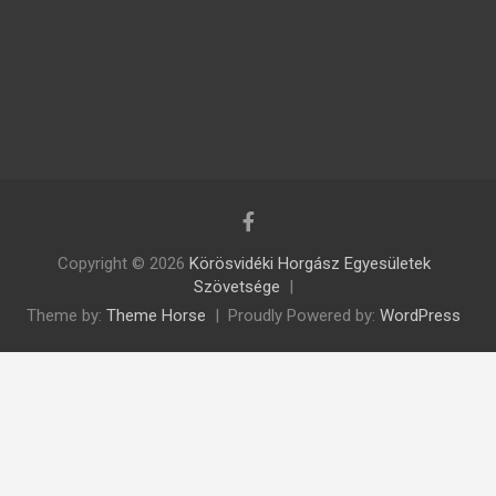
Copyright © 2026
Körösvidéki Horgász Egyesületek
Szövetsége
Theme by:
Theme Horse
Proudly Powered by:
WordPress