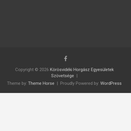
Copyright © 2026
Körösvidéki Horgász Egyesületek
Szövetsége
Theme by:
Theme Horse
Proudly Powered by:
WordPress