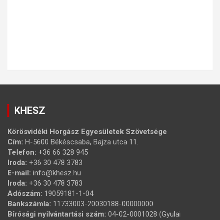
KHESZ
Körösvidéki Horgász Egyesületek Szövetsége
Cím:
H-5600 Békéscsaba, Bajza utca 11.
Telefon:
+36 66 328 945
Iroda:
+36 30 478 3783
E-mail:
info@khesz.hu
Iroda:
+36 30 478 3783
Adószám:
19059181-1-04
Bankszámla:
11733003-20030188-00000000
Bírósági nyilvántartási szám:
04-02-0001028 (Gyulai