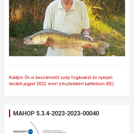
Küldjön Ön is beszámolót szép fogásairól és nyerjen
területi jegyet 2022. évre! (részletekért kattintson IDE)
MAHOP 5.3.4-2023-2023-00040