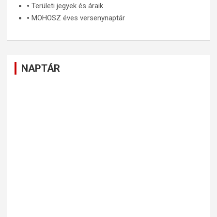
🞄
Területi jegyek és áraik
🞄
MOHOSZ éves versenynaptár
NAPTÁR