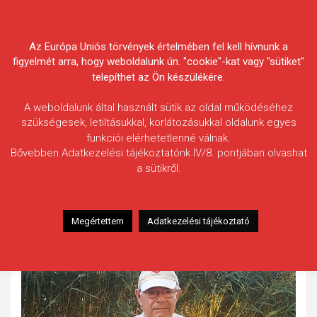
Skip
Körösvidéki Horgász
to
content
Az Európa Uniós törvények értelmében fel kell hívnunk a
Egyesületek Szövetsége
figyelmét arra, hogy weboldalunk ún. "cookie"-kat vagy "sütiket"
telepíthet az Ön készülékére.
A weboldalunk által használt sütik az oldal működéséhez
szükségesek, letiltásukkal, korlátozásukkal oldalunk egyes
funkciói elérhetetlenné válnak.
Hugyecz Pál
Bővebben Adatkezelési tájékoztatónk IV/8. pontjában olvashat
a sütikről.
Fogás ideje: 2021.08.26. / 18 óra 30 perc
Vízterület: Fás-tó
Halfaj: Süllő
Megértettem
Adatkezelési tájékoztató
Fogott hal adatai: 4,5 kg / 70 cm
Fogási körülmények: Mézes pufira jött keszegezés közben.