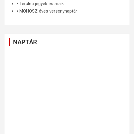
🞄
Területi jegyek és áraik
🞄
MOHOSZ éves versenynaptár
NAPTÁR