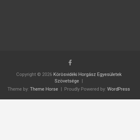
Copyright © 2026
Körösvidéki Horgász Egyesületek
Szövetsége
Theme by:
Theme Horse
Proudly Powered by:
WordPress