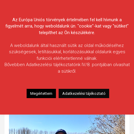
Skip
Körösvidéki Horgász
to
content
Az Európa Uniós törvények értelmében fel kell hívnunk a
Egyesületek Szövetsége
figyelmét arra, hogy weboldalunk ún. "cookie"-kat vagy "sütiket"
telepíthet az Ön készülékére.
A weboldalunk által használt sütik az oldal működéséhez
szükségesek, letiltásukkal, korlátozásukkal oldalunk egyes
funkciói elérhetetlenné válnak.
Lakatos Gyula
Bővebben Adatkezelési tájékoztatónk IV/8. pontjában olvashat
a sütikről.
Fogás ideje: 2022.03.14.
Vízterület: Kettős-Körös, felsővíz
Halfaj: Tőponty
Megértettem
Adatkezelési tájékoztató
Fogott hal adatai: 8,395 kg / 64 cm
Fogási körülmények: Fotó és mérés után ment vissza.