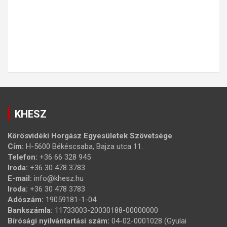
KHESZ
Körösvidéki Horgász Egyesületek Szövetsége
Cím:
H-5600 Békéscsaba, Bajza utca 11.
Telefon:
+36 66 328 945
Iroda:
+36 30 478 3783
E-mail:
info@khesz.hu
Iroda:
+36 30 478 3783
Adószám:
19059181-1-04
Bankszámla:
11733003-20030188-00000000
Bírósági nyilvántartási szám:
04-02-0001028 (Gyulai