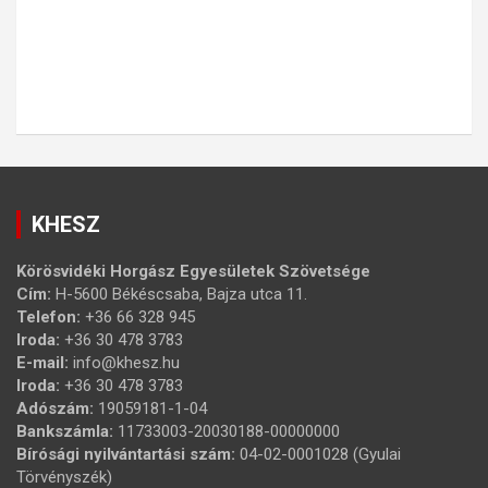
KHESZ
Körösvidéki Horgász Egyesületek Szövetsége
Cím:
H-5600 Békéscsaba, Bajza utca 11.
Telefon:
+36 66 328 945
Iroda:
+36 30 478 3783
E-mail:
info@khesz.hu
Iroda:
+36 30 478 3783
Adószám:
19059181-1-04
Bankszámla:
11733003-20030188-00000000
Bírósági nyilvántartási szám:
04-02-0001028 (Gyulai
Törvényszék)