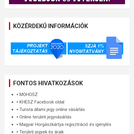
KÖZÉRDEKŰ INFORMÁCIÓK
FONTOS HIVATKOZÁSOK
🞄
MOHOSZ
🞄
KHESZ Facebook oldal
🞄
Turista állami jegy online vásárlás
🞄
Online területi jegyvásárlás
🞄
Magyar Horgászkártya regisztráció és igénylés
🞄
Területi jegyek és áraik