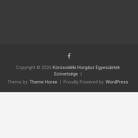
Copyright © 2026
Körösvidéki Horgász Egyesületek
Szövetsége
Theme by:
Theme Horse
Proudly Powered by:
WordPress