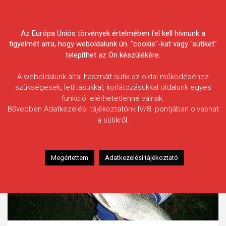
Skip
Körösvidéki Horgász
to
content
Az Európa Uniós törvények értelmében fel kell hívnunk a
Egyesületek Szövetsége
figyelmét arra, hogy weboldalunk ún. "cookie"-kat vagy "sütiket"
telepíthet az Ön készülékére.
A weboldalunk által használt sütik az oldal működéséhez
szükségesek, letiltásukkal, korlátozásukkal oldalunk egyes
funkciói elérhetetlenné válnak.
Bővebben Adatkezelési tájékoztatónk IV/8. pontjában olvashat
a sütikről.
Megértettem
Adatkezelési tájékoztató