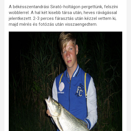
A békésszentandrási Sirató-holtágon pergettünk, felszíni
wobblerrel. A hal két kisebb társa után, heves rávágással
jelentkezett. 2-3 perces fárasztás után kézzel vettem ki,
majd mérés és fotózás után visszaengedtem.