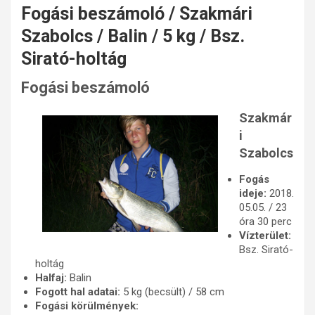
Fogási beszámoló / Szakmári
Szabolcs / Balin / 5 kg / Bsz.
Sirató-holtág
Fogási beszámoló
Szakmár
i
Szabolcs
Fogás
ideje:
2018.
05.05. / 23
óra 30 perc
Vízterület:
Bsz. Sirató-
holtág
Halfaj:
Balin
Fogott hal adatai:
5 kg (becsült) / 58 cm
Fogási körülmények: