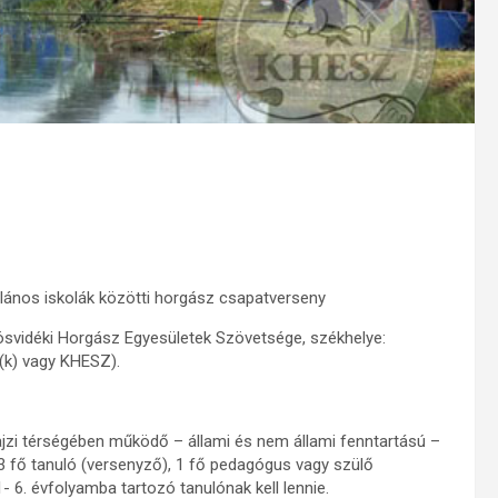
lános iskolák közötti horgász csapatverseny
svidéki Horgász Egyesületek Szövetsége, székhelye:
(k) vagy KHESZ).
ajzi térségében működő – állami és nem állami fenntartású –
: 3 fő tanuló (versenyző), 1 fő pedagógus vagy szülő
 6. évfolyamba tartozó tanulónak kell lennie.