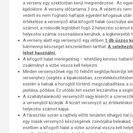
a verseny egy szektorban kerül megrendezése. Az egyes 
kijelölésre. A verseny időtartama 3 óra. A védett és nem
védett és nem fogható halfajok egyedeit kifogásuk után 
értékelése a versenyző által kifogott halak összsúlya al
számot, a második legtöbbet fogó 2 helyezési számot k
helyezési számai összeadásra kerülnek, a legkevesebb he
A verseny alatt egy versenyző egy időben
1 db úszós k
bármennyi készséget készenlétben tarthat.
A selejtezőn
lehet használni.
A kifogott halat mérlegelésig – lehetőleg keretes haltart
zsákmányt a vízbe vissza kell helyezni.
Minden versenyzőnek egy fő felnőtt segítője/kísérője leh
versenyhez (segítés a kipakolásban, szerelékkészítésbe
esetén a halnak a horogtól történő megszabadítása; a s
javítása, pótlása. Ez utóbbi két esetet leszámítva a segí
A szabálytalankodó versenyzőt vagy kísérőt a szervezők
a versenyből kizárják. A kizárt versenyző az értékelés
helyezési számot kapja.
A fárasztás során a rajthely előtti területet elhagyó hal 
egy másik versenyző készségének zsinórjába beleakad, 
esetben a kifogott halat a vízbe azonnal vissza kell helye