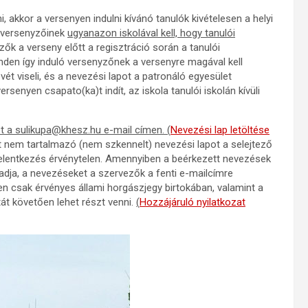
 akkor a versenyen indulni kívánó tanulók kivételesen a helyi
t versenyzőinek
ugyanazon iskolával kell, hogy tanulói
zők a verseny előtt a regisztráció során a tanulói
minden így induló versenyzőnek a versenyre magával kell
vét viseli, és a nevezési lapot a patronáló egyesület
ersenyen csapato(ka)t indít, az iskola tanulói iskolán kívüli
et a sulikupa@khesz.hu e-mail címen. (
Nevezési lap letöltése
t nem tartalmazó (nem szkennelt) nevezési lapot a selejtező
ő jelentkezés érvénytelen. Amennyiben a beérkezett nevezések
ja, a nevezéseket a szervezők a fenti e-mailcímre
n csak érvényes állami horgászjegy birtokában, valamint a
át követően lehet részt venni.
(
Hozzájáruló nyilatkozat