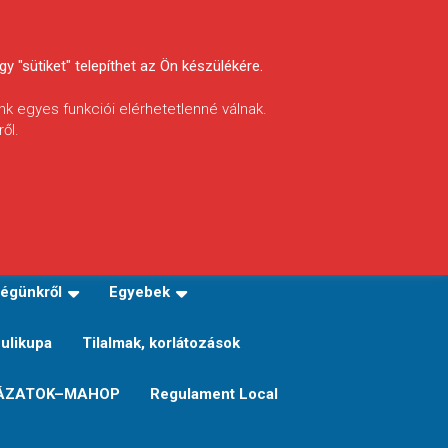
y "sütiket" telepíthet az Ön készülékére.
nk egyes funkciói elérhetetlenné válnak.
ől.
INFÓ
Helyi horgászrend
égünkről
Egyebek
Sulikupa
Tilalmak, korlátozások
ÁZATOK–MAHOP
Regulament Local