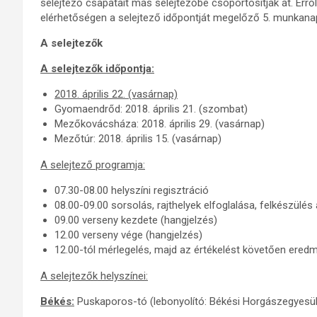
selejtező csapatait más selejtezőbe csoportosítják át. Err
elérhetőségen a selejtező időpontját megelőző 5. munkanapi
A selejtezők
A selejtezők időpontja:
2018. április 22. (vasárnap)
Gyomaendrőd: 2018. április 21. (szombat)
Mezőkovácsháza: 2018. április 29. (vasárnap)
Mezőtúr: 2018. április 15. (vasárnap)
A selejtező programja:
07.30-08.00 helyszíni regisztráció
08.00-09.00 sorsolás, rajthelyek elfoglalása, felkészülés
09.00 verseny kezdete (hangjelzés)
12.00 verseny vége (hangjelzés)
12.00-tól mérlegelés, majd az értékelést követően ered
A selejtezők helyszínei:
Békés:
Puskaporos-tó (lebonyolító: Békési Horgászegyesül