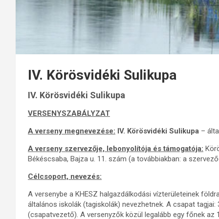
IV. Körösvidéki Sulikupa
IV. Körösvidéki Sulikupa
VERSENYSZABÁLYZAT
A verseny megnevezése:
IV. Körösvidéki Sulikupa
– álta
A verseny szervezője, lebonyolítója és támogatója:
Körö
Békéscsaba, Bajza u. 11. szám (a továbbiakban: a szervező
Célcsoport, nevezés:
A versenybe a KHESZ halgazdálkodási vízterületeinek földr
általános iskolák (tagiskolák) nevezhetnek. A csapat tagjai
(csapatvezető). A versenyzők közül legalább egy főnek az 1-