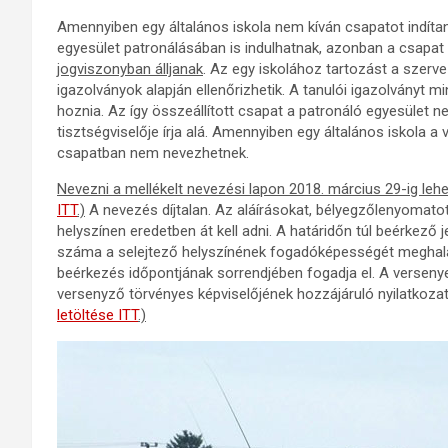
Amennyiben egy általános iskola nem kíván csapatot indítani,
egyesület patronálásában is indulhatnak, azonban a csapa
jogviszonyban álljanak
. Az egy iskolához tartozást a szerve
igazolványok alapján ellenőrizhetik. A tanulói igazolványt 
hoznia. Az így összeállított csapat a patronáló egyesület ne
tisztségviselője írja alá. Amennyiben egy általános iskola a v
csapatban nem nevezhetnek.
Nevezni a mellékelt nevezési lapon 2018. március 29-ig leh
ITT
.)
A nevezés díjtalan. Az aláírásokat, bélyegzőlenyomato
helyszínen eredetben át kell adni. A határidőn túl beérkez
száma a selejtező helyszínének fogadóképességét meghalad
beérkezés időpontjának sorrendjében fogadja el. A versenye
versenyző törvényes képviselőjének hozzájáruló nyilatkozat
letöltése ITT
.)