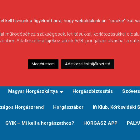
 kell hívnunk a figyelmét arra, hogy weboldalunk ún. "cookie"-kat vag
ldal működéséhez szükségesek, letiltásukkal, korlátozásukkal oldalu
vebben Adatkezelési tájékoztatónk IV/8. pontjában olvashat a sütikr
Megértettem
Adatkezelési tájékoztató
zeink
TERÜLETI JEGY TÍPUSOK ÉS ÁRAIK
Verseny
Magyar Horgászkártya
Horgászbiztosítás
Szövets
zágos Horgászrend
Horgásztábor
Ifi Klub, Körösvidéki 
GYIK – Mi kell a horgászathoz?
HORGÁSZ APP
PÁLY