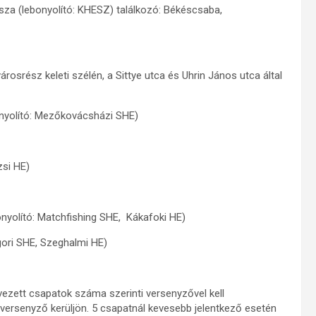
sza (lebonyolító: KHESZ) találkozó: Békéscsaba,
srész keleti szélén, a Sittye utca és Uhrin János utca által
yolító: Mezőkovácsházi SHE)
zsi HE)
nyolító: Matchfishing SHE, Kákafoki HE)
gori SHE, Szeghalmi HE)
vezett csapatok száma szerinti versenyzővel kell
 versenyző kerüljön. 5 csapatnál kevesebb jelentkező esetén