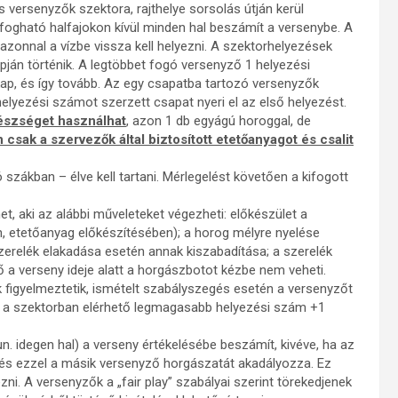
versenyzők szektora, rajthelye sorsolás útján kerül
 fogható halfajokon kívül minden hal beszámít a versenybe. A
azonnal a vízbe vissza kell helyezni. A szektorhelyezések
apján történik. A legtöbbet fogó versenyző 1 helyezési
ap, és így tovább. Az egy csapatba tartozó versenyzők
lyezési számot szerzett csapat nyeri el az első helyezést.
észséget használhat
, azon 1 db egyágú horoggal, de
 csak a szervezők által biztosított etetőanyagot és csalit
ó szákban – élve kell tartani. Mérlegelést követően a kifogott
et, aki az alábbi műveleteket végezheti: előkészület a
n, etetőanyag előkészítésében); a horog mélyre nyelése
zerelék elakadása esetén annak kiszabadítása; a szerelék
tő a verseny ideje alatt a horgászbotot kézbe nem veheti.
 figyelmeztetik, ismételt szabályszegés esetén a versenyzőt
kor a szektorban elérhető legmagasabb helyezési szám +1
(un. idegen hal) a verseny értékelésébe beszámít, kivéve, ha az
és ezzel a másik versenyző horgászatát akadályozza. Ez
zni. A versenyzők a „fair play” szabályai szerint törekedjenek