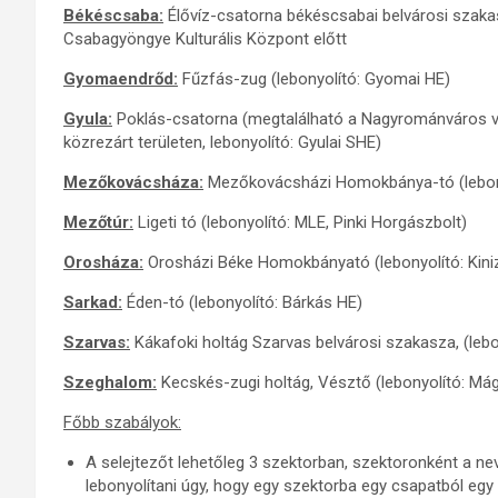
Békéscsaba:
Élővíz-csatorna békéscsabai belvárosi szaka
Csabagyöngye Kulturális Központ előtt
Gyomaendrőd:
Fűzfás-zug (lebonyolító: Gyomai HE)
Gyula:
Poklás-csatorna (megtalálható a Nagyrománváros váro
közrezárt területen, lebonyolító: Gyulai SHE)
Mezőkovácsháza:
Mezőkovácsházi Homokbánya-tó (lebon
Mezőtúr:
Ligeti tó (lebonyolító: MLE, Pinki Horgászbolt)
Orosháza:
Orosházi Béke Homokbányató (lebonyolító: Kini
Sarkad:
Éden-tó (lebonyolító: Bárkás HE)
Szarvas:
Kákafoki holtág Szarvas belvárosi szakasza, (lebo
Szeghalom:
Kecskés-zugi holtág, Vésztő (lebonyolító: Má
Főbb szabályok:
A selejtezőt lehetőleg 3 szektorban, szektoronként a ne
lebonyolítani úgy, hogy egy szektorba egy csapatból egy