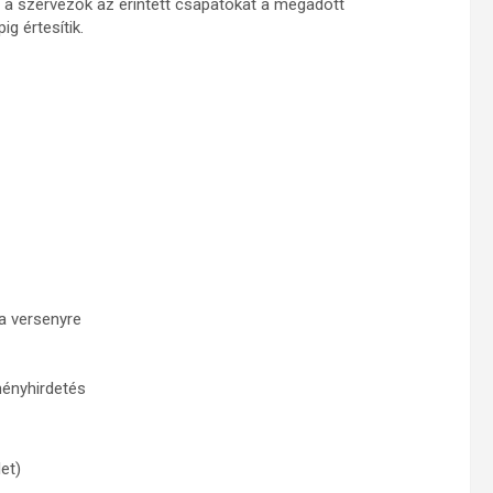
ől a szervezők az érintett csapatokat a megadott
g értesítik.
 a versenyre
ményhirdetés
et)