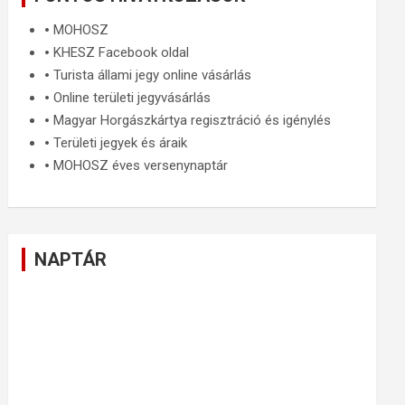
🞄
MOHOSZ
🞄
KHESZ Facebook oldal
🞄
Turista állami jegy online vásárlás
🞄
Online területi jegyvásárlás
🞄
Magyar Horgászkártya regisztráció és igénylés
🞄
Területi jegyek és áraik
🞄
MOHOSZ éves versenynaptár
NAPTÁR