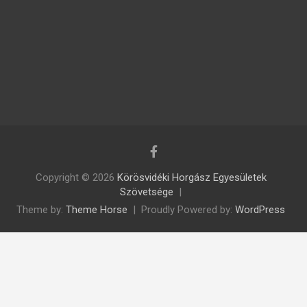
Copyright © 2026
Körösvidéki Horgász Egyesületek
Szövetsége
Theme by:
Theme Horse
Proudly Powered by:
WordPress