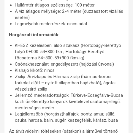
Hullámtér átlagos szélessége: 100 méter
A víz átlagos mélysége: 2-4 méter (duzzasztott vízállás
esetén)
Legmélyebb mederrészek: nincs adat
Horgászati információk:
KHESZ kezelésben: alsó szakasz (Hortobágy-Berettyó
folyó 0+000-54+800 fkm, Hortobágy-Berettyó
főcsatorna 54+800-59+900 fkm-ig)
Csónakhasználat: engedélyezett (hajózási útvonal)
Kishajó kikötő: nincs
Zsilip: Árvízkapu és Hármas zsilip (hármas-körösi
torkolat előtt – nyitott állapotban hajózható); ágotai
vészelzáró zsilip
Jellemző mederadottságok: Túrkeve-Ecsegfalva-Bucsa
közti ős-Berettyó kanyarok kivételével csatornajellegű,
mesterséges meder
Legjellemzőbb (horgász)halfajok: ponty, amur, süllő,
csuka, harcsa, balin, sügér, keszegfélék, kárász, busa
Az árvízvédelmi töltéseken (gátakon) a járművel történő