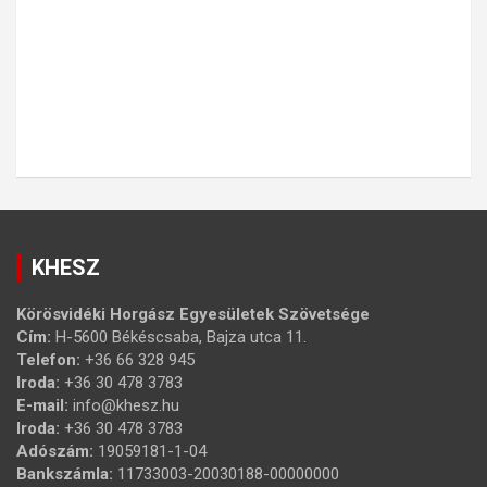
KHESZ
Körösvidéki Horgász Egyesületek Szövetsége
Cím:
H-5600 Békéscsaba, Bajza utca 11.
Telefon:
+36 66 328 945
Iroda:
+36 30 478 3783
E-mail:
info@khesz.hu
Iroda:
+36 30 478 3783
Adószám:
19059181-1-04
Bankszámla:
11733003-20030188-00000000