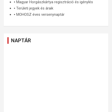
🞄
Magyar Horgászkártya regisztráció és igénylés
🞄
Területi jegyek és áraik
🞄
MOHOSZ éves versenynaptár
NAPTÁR