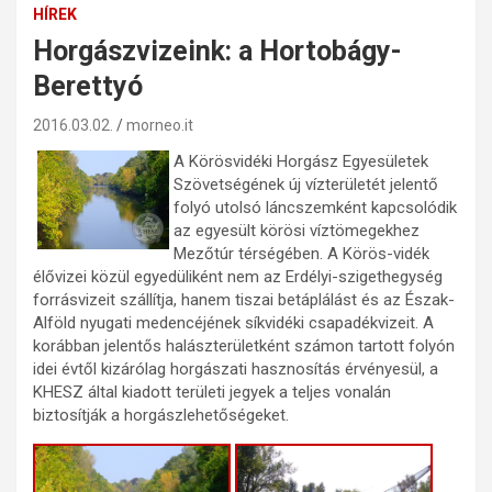
HÍREK
Horgászvizeink: a Hortobágy-
Berettyó
2016.03.02.
morneo.it
A Körösvidéki Horgász Egyesületek
Szövetségének új vízterületét jelentő
folyó utolsó láncszemként kapcsolódik
az egyesült körösi víztömegekhez
Mezőtúr térségében. A Körös-vidék
élővizei közül egyedüliként nem az Erdélyi-szigethegység
forrásvizeit szállítja, hanem tiszai betáplálást és az Észak-
Alföld nyugati medencéjének síkvidéki csapadékvizeit. A
korábban jelentős halászterületként számon tartott folyón
idei évtől kizárólag horgászati hasznosítás érvényesül, a
KHESZ által kiadott területi jegyek a teljes vonalán
biztosítják a horgászlehetőségeket.