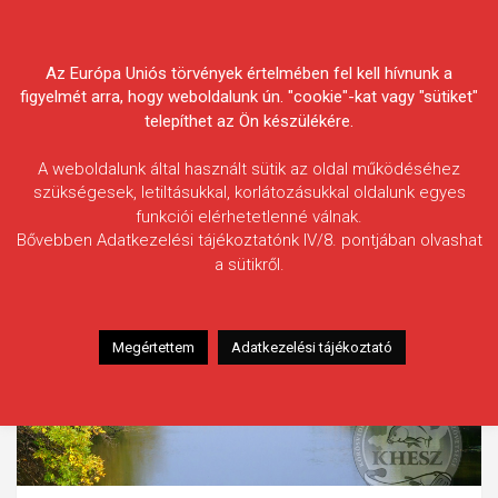
Skip
Körösvidéki Horgász
to
content
Az Európa Uniós törvények értelmében fel kell hívnunk a
Egyesületek Szövetsége
figyelmét arra, hogy weboldalunk ún. "cookie"-kat vagy "sütiket"
telepíthet az Ön készülékére.
A weboldalunk által használt sütik az oldal működéséhez
szükségesek, letiltásukkal, korlátozásukkal oldalunk egyes
funkciói elérhetetlenné válnak.
Bővebben Adatkezelési tájékoztatónk IV/8. pontjában olvashat
a sütikről.
Megértettem
Adatkezelési tájékoztató