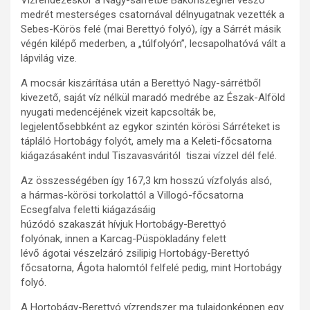
medrét mesterséges csatornával délnyugatnak vezették a
Sebes-Körös felé (mai Berettyó folyó), így a Sárrét másik
végén kilépő mederben, a „túlfolyón”, lecsapolhatóvá vált a
lápvilág vize.
A mocsár kiszárítása után a Berettyó Nagy-sárrétből
kivezető, saját víz nélkül maradó medrébe az Észak-Alföld
nyugati medencéjének vizeit kapcsolták be,
legjelentősebbként az egykor szintén körösi Sárréteket is
tápláló Hortobágy folyót, amely ma a Keleti-főcsatorna
kiágazásaként indul Tiszavasváritól tiszai vízzel dél felé.
Az összességében így 167,3 km hosszú vízfolyás alsó,
a hármas-körösi torkolattól a Villogó-főcsatorna
Ecsegfalva feletti kiágazásáig
húzódó szakaszát hívjuk Hortobágy-Berettyó
folyónak, innen a Karcag-Püspökladány felett
lévő ágotai vészelzáró zsilipig Hortobágy-Berettyó
főcsatorna, Ágota halomtól felfelé pedig, mint Hortobágy
folyó.
A Hortobágy-Berettyó vízrendszer ma tulajdonképpen egy