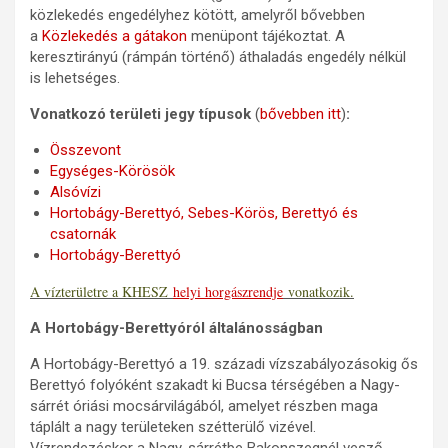
közlekedés engedélyhez kötött, amelyről bővebben
a
Közlekedés a gátakon
menüpont tájékoztat. A
keresztirányú (rámpán történő) áthaladás engedély nélkül
is lehetséges.
Vonatkozó területi jegy típusok
(
bővebben itt
)
:
Összevont
Egységes-Körösök
Alsóvízi
Hortobágy-Berettyó, Sebes-Körös, Berettyó és
csatornák
Hortobágy-Berettyó
​A vízterületre a KHESZ
helyi horgászrendje
vonatkozik.
A Hortobágy-Berettyóról általánosságban
A Hortobágy-Berettyó a 19. századi vízszabályozásokig ős
Berettyó folyóként szakadt ki Bucsa térségében a Nagy-
sárrét óriási mocsárvilágából, amelyet részben maga
táplált a nagy területeken szétterülő vizével.
Vízrendezéskor a Nagy-sárrétbe Bakonszegnél vesző