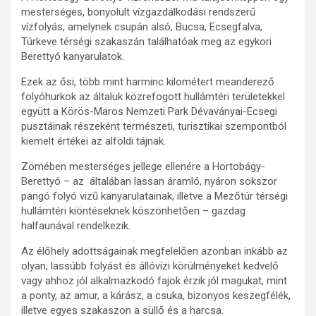
mesterséges, bonyolult vízgazdálkodási rendszerű
vízfolyás, amelynek csupán alsó, Bucsa, Ecsegfalva,
Túrkeve térségi szakaszán találhatóak meg az egykori
Berettyó kanyarulatok.
Ezek az ősi, több mint harminc kilométert meanderező
folyóhurkok az általuk közrefogott hullámtéri területekkel
együtt a Körös-Maros Nemzeti Park Dévaványai-Ecsegi
pusztáinak részeként természeti, turisztikai szempontból
kiemelt értékei az alföldi tájnak.
Zömében mesterséges jellege ellenére a Hortobágy-
Berettyó – az általában lassan áramló, nyáron sokszor
pangó folyó vizű kanyarulatainak, illetve a Mezőtúr térségi
hullámtéri kiöntéseknek köszönhetően – gazdag
halfaunával rendelkezik.
Az élőhely adottságainak megfelelően azonban inkább az
olyan, lassúbb folyást és állóvízi körülményeket kedvelő
vagy ahhoz jól alkalmazkodó fajok érzik jól magukat, mint
a ponty, az amur, a kárász, a csuka, bizonyos keszegfélék,
illetve egyes szakaszon a süllő és a harcsa.