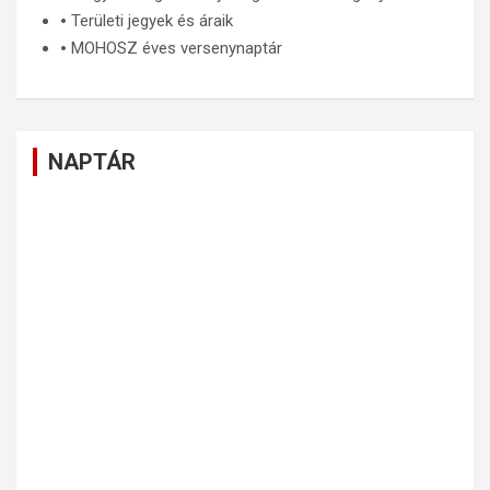
🞄
Területi jegyek és áraik
🞄
MOHOSZ éves versenynaptár
NAPTÁR