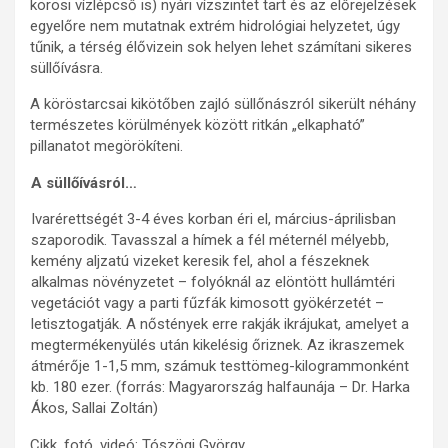
körösi vízlépcső is) nyári vízszintet tart és az előrejelzések
egyelőre nem mutatnak extrém hidrológiai helyzetet, úgy
tűnik, a térség élővizein sok helyen lehet számítani sikeres
süllőívásra.
A köröstarcsai kikötőben zajló süllőnászról sikerült néhány
természetes körülmények között ritkán „elkapható”
pillanatot megörökíteni.
A süllőívásról…
Ivarérettségét 3-4 éves korban éri el, március-áprilisban
szaporodik. Tavasszal a hímek a fél méternél mélyebb,
kemény aljzatú vizeket keresik fel, ahol a fészeknek
alkalmas növényzetet – folyóknál az elöntött hullámtéri
vegetációt vagy a parti fűzfák kimosott gyökérzetét –
letisztogatják. A nőstények erre rakják ikrájukat, amelyet a
megtermékenyülés után kikelésig őriznek. Az ikraszemek
átmérője 1-1,5 mm, számuk testtömeg-kilogrammonként
kb. 180 ezer. (forrás: Magyarország halfaunája – Dr. Harka
Ákos, Sallai Zoltán)
Cikk, fotó, videó: Tószögi György