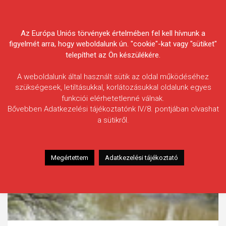
Skip
Körösvidéki Horgász
to
content
Az Európa Uniós törvények értelmében fel kell hívnunk a
Egyesületek Szövetsége
figyelmét arra, hogy weboldalunk ún. "cookie"-kat vagy "sütiket"
telepíthet az Ön készülékére.
A weboldalunk által használt sütik az oldal működéséhez
szükségesek, letiltásukkal, korlátozásukkal oldalunk egyes
funkciói elérhetetlenné válnak.
Bővebben Adatkezelési tájékoztatónk IV/8. pontjában olvashat
a sütikről.
Megértettem
Adatkezelési tájékoztató