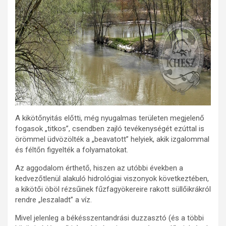
A kikötőnyitás előtti, még nyugalmas területen megjelenő
fogasok „titkos”, csendben zajló tevékenységét ezúttal is
örömmel üdvözölték a „beavatott” helyiek, akik izgalommal
és féltőn figyelték a folyamatokat.
Az aggodalom érthető, hiszen az utóbbi években a
kedvezőtlenül alakuló hidrológiai viszonyok következtében,
a kikötői öböl rézsűinek fűzfagyökereire rakott süllőikrákról
rendre „leszaladt” a víz.
Mivel jelenleg a békésszentandrási duzzasztó (és a többi