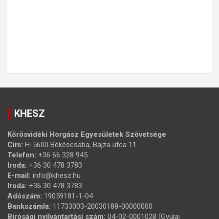
KHESZ
Körösvidéki Horgász Egyesületek Szövetsége
Cím:
H-5600 Békéscsaba, Bajza utca 11.
Telefon:
+36 66 328 945
Iroda:
+36 30 478 3783
E-mail:
info@khesz.hu
Iroda:
+36 30 478 3783
Adószám:
19059181-1-04
Bankszámla:
11733003-20030188-00000000
Bírósági nyilvántartási szám:
04-02-0001028 (Gyulai