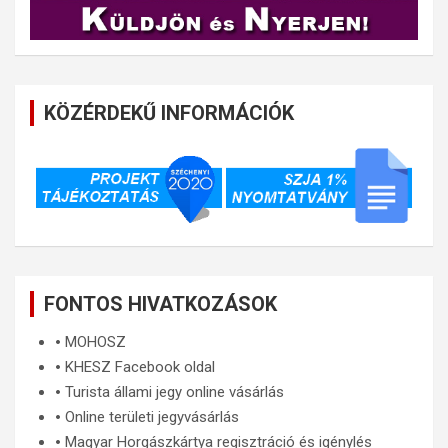
KÖZÉRDEKŰ INFORMÁCIÓK
FONTOS HIVATKOZÁSOK
🞄
MOHOSZ
🞄
KHESZ Facebook oldal
🞄
Turista állami jegy online vásárlás
🞄
Online területi jegyvásárlás
🞄
Magyar Horgászkártya regisztráció és igénylés