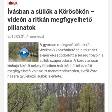
HÍREK
Ívásban a süllők a Körösökön –
videón a ritkán megfigyelhető
pillanatok
2017.03.31.
morneo.it
A gyorsan melegedő időnek (és
vizeknek) köszönhetően a múlt hét
elején elkezdődődött a térség folyóin a
süllők szaporodása. A köröstarcsai
kishajó kikötő sekély öbleiben már két héttel ezelőtt
megfigyelhető volt az itt menetrendszerűen, évről-évre
nászra gyülekező süllők jelenléte.