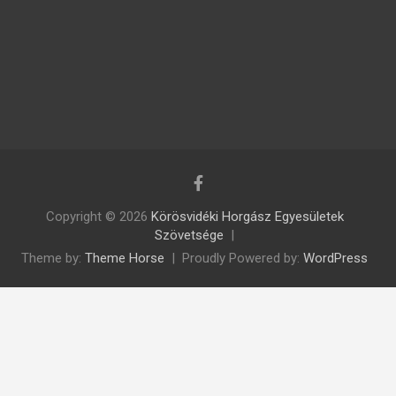
Copyright © 2026
Körösvidéki Horgász Egyesületek
Szövetsége
Theme by:
Theme Horse
Proudly Powered by:
WordPress