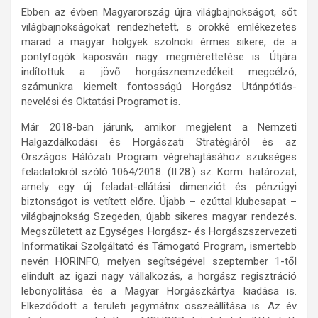
Ebben az évben Magyarország újra világbajnokságot, sőt
világbajnokságokat rendezhetett, s örökké emlékezetes
marad a magyar hölgyek szolnoki érmes sikere, de a
pontyfogók kaposvári nagy megmérettetése is. Útjára
indítottuk a jövő horgásznemzedékeit megcélzó,
számunkra kiemelt fontosságú Horgász Utánpótlás-
nevelési és Oktatási Programot is.
Már 2018-ban járunk, amikor megjelent a Nemzeti
Halgazdálkodási és Horgászati Stratégiáról és az
Országos Hálózati Program végrehajtásához szükséges
feladatokról szóló 1064/2018. (II.28.) sz. Korm. határozat,
amely egy új feladat-ellátási dimenziót és pénzügyi
biztonságot is vetített előre. Újabb – ezúttal klubcsapat –
világbajnokság Szegeden, újabb sikeres magyar rendezés.
Megszületett az Egységes Horgász- és Horgászszervezeti
Informatikai Szolgáltató és Támogató Program, ismertebb
nevén HORINFO, melyen segítségével szeptember 1-től
elindult az igazi nagy vállalkozás, a horgász regisztráció
lebonyolítása és a Magyar Horgászkártya kiadása is.
Elkezdődött a területi jegymátrix összeállítása is. Az év