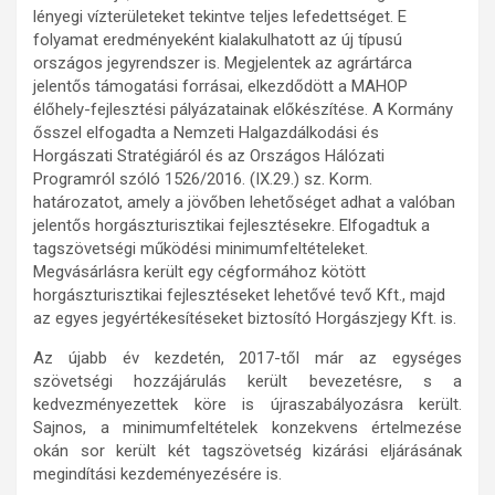
lényegi vízterületeket tekintve teljes lefedettséget. E
folyamat eredményeként kialakulhatott az új típusú
országos jegyrendszer is. Megjelentek az agrártárca
jelentős támogatási forrásai, elkezdődött a MAHOP
élőhely-fejlesztési pályázatainak előkészítése. A Kormány
ősszel elfogadta a Nemzeti Halgazdálkodási és
Horgászati Stratégiáról és az Országos Hálózati
Programról szóló 1526/2016. (IX.29.) sz. Korm.
határozatot, amely a jövőben lehetőséget adhat a valóban
jelentős horgászturisztikai fejlesztésekre. Elfogadtuk a
tagszövetségi működési minimumfeltételeket.
Megvásárlásra került egy cégformához kötött
horgászturisztikai fejlesztéseket lehetővé tevő Kft., majd
az egyes jegyértékesítéseket biztosító Horgászjegy Kft. is.
Az újabb év kezdetén, 2017-től már az egységes
szövetségi hozzájárulás került bevezetésre, s a
kedvezményezettek köre is újraszabályozásra került.
Sajnos, a minimumfeltételek konzekvens értelmezése
okán sor került két tagszövetség kizárási eljárásának
megindítási kezdeményezésére is.