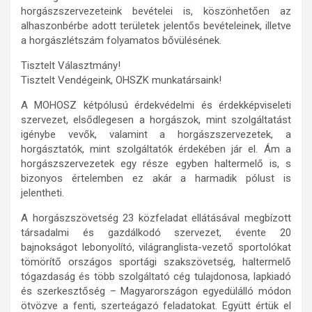
horgászszervezeteink bevételei is, köszönhetően az
alhaszonbérbe adott területek jelentős bevételeinek, illetve
a horgászlétszám folyamatos bővülésének.
Tisztelt Választmány!
Tisztelt Vendégeink, OHSZK munkatársaink!
A MOHOSZ kétpólusú érdekvédelmi és érdekképviseleti
szervezet, elsődlegesen a horgászok, mint szolgáltatást
igénybe vevők, valamint a horgászszervezetek, a
horgásztatók, mint szolgáltatók érdekében jár el. Ám a
horgászszervezetek egy része egyben haltermelő is, s
bizonyos értelemben ez akár a harmadik pólust is
jelentheti.
A horgászszövetség 23 közfeladat ellátásával megbízott
társadalmi és gazdálkodó szervezet, évente 20
bajnokságot lebonyolító, világranglista-vezető sportolókat
tömörítő országos sportági szakszövetség, haltermelő
tógazdaság és több szolgáltató cég tulajdonosa, lapkiadó
és szerkesztőség – Magyarországon egyedülálló módon
ötvözve a fenti, szerteágazó feladatokat. Együtt értük el