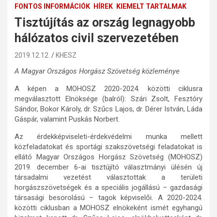
FONTOS INFORMÁCIÓK
HÍREK
KIEMELT TARTALMAK
Tisztújítás az ország legnagyobb
hálózatos civil szervezetében
2019.12.12.
KHESZ
A Magyar Országos Horgász Szövetség közleménye
A képen a MOHOSZ 2020-2024. közötti ciklusra
megválasztott Elnöksége (balról): Szári Zsolt, Fesztóry
Sándor, Bokor Károly, dr. Szűcs Lajos, dr. Dérer István, Láda
Gáspár, valamint Puskás Norbert.
Az érdekképviseleti-érdekvédelmi munka mellett
közfeladatokat és sportági szakszövetségi feladatokat is
ellátó Magyar Országos Horgász Szövetség (MOHOSZ)
2019. december 6-ai tisztújító választmányi ülésén új
társadalmi vezetést választottak a területi
horgászszövetségek és a speciális jogállású – gazdasági
társasági besorolású – tagok képviselői. A 2020-2024.
közötti ciklusban a MOHOSZ elnökeként ismét egyhangú