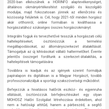
2020-ban elkészülnek a HORINFO alaptevékenységet,
általános okmányértékesítést szolgáló és kiszolgáló
moduljai, majd fokozatosan jönnek az ellenőrzési és
közösségi felületek is. Cél, hogy 2021-től minden horgász
akár otthonról, online formában is kiválthassa a
horgászatához szükséges összes horgászokmányt.
Integrálni fogjuk és tervezhetővé tesszük a horgászati célú
haltelepítéseket, ösztönözzük a termelési
megállapodásokat, az állományszerkezet átalakítását.
Támogatjuk az új kihívásokat vállaló haltermelőket. Évente
jelentős összeget fordítunk a szerkezet-átalakítás, a
haltelepítések támogatására.
Továbbra is kiadjuk és az igények szerint formáljuk
papíralapon és digitálisan is a Magyar Horgászt, tovább
professzionalizáljuk a sportági szakszövetségi működést.
Befejezzük a hivatásos halőrök eszköz- és egyenruha
ellátását, ösztönözzük bérfejlesztésüket egy olyan
MOHOSZ Halőri Szolgálat létrehozása érdekében, ahol
nem a hatósági attitűd, hanem a párbeszéd, a segítő