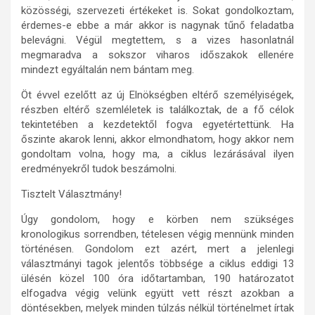
közösségi, szervezeti értékeket is. Sokat gondolkoztam,
érdemes-e ebbe a már akkor is nagynak tűnő feladatba
belevágni. Végül megtettem, s a vizes hasonlatnál
megmaradva a sokszor viharos időszakok ellenére
mindezt egyáltalán nem bántam meg.
Öt évvel ezelőtt az új Elnökségben eltérő személyiségek,
részben eltérő szemléletek is találkoztak, de a fő célok
tekintetében a kezdetektől fogva egyetértettünk. Ha
őszinte akarok lenni, akkor elmondhatom, hogy akkor nem
gondoltam volna, hogy ma, a ciklus lezárásával ilyen
eredményekről tudok beszámolni.
Tisztelt Választmány!
Úgy gondolom, hogy e körben nem szükséges
kronologikus sorrendben, tételesen végig mennünk minden
történésen. Gondolom ezt azért, mert a jelenlegi
választmányi tagok jelentős többsége a ciklus eddigi 13
ülésén közel 100 óra időtartamban, 190 határozatot
elfogadva végig velünk együtt vett részt azokban a
döntésekben, melyek minden túlzás nélkül történelmet írtak