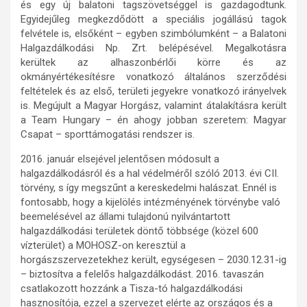
és egy új balatoni tagszövetséggel is gazdagodtunk.
Egyidejűleg megkezdődött a speciális jogállású tagok
felvétele is, elsőként – egyben szimbólumként – a Balatoni
Halgazdálkodási Np. Zrt. belépésével. Megalkotásra
kerültek az alhaszonbérlői körre és az
okmányértékesítésre vonatkozó általános szerződési
feltételek és az első, területi jegyekre vonatkozó irányelvek
is. Megújult a Magyar Horgász, valamint átalakításra került
a Team Hungary – én ahogy jobban szeretem: Magyar
Csapat – sporttámogatási rendszer is.
2016. január elsejével jelentősen módosult a
halgazdálkodásról és a hal védelméről szóló 2013. évi CII.
törvény, s így megszűnt a kereskedelmi halászat. Ennél is
fontosabb, hogy a kijelölés intézményének törvénybe való
beemelésével az állami tulajdonú nyilvántartott
halgazdálkodási területek döntő többsége (közel 600
vízterület) a MOHOSZ-on keresztül a
horgászszervezetekhez került, egységesen – 2030.12.31-ig
– biztosítva a felelős halgazdálkodást. 2016. tavaszán
csatlakozott hozzánk a Tisza-tó halgazdálkodási
hasznosítója, ezzel a szervezet elérte az országos és a