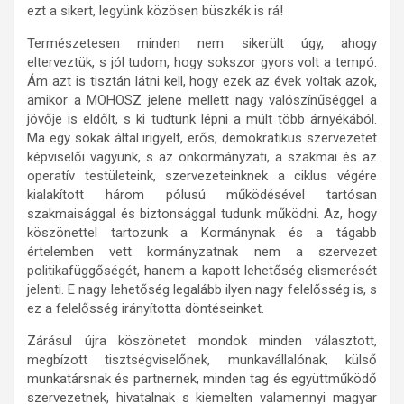
ezt a sikert, legyünk közösen büszkék is rá!
Természetesen minden nem sikerült úgy, ahogy
elterveztük, s jól tudom, hogy sokszor gyors volt a tempó.
Ám azt is tisztán látni kell, hogy ezek az évek voltak azok,
amikor a MOHOSZ jelene mellett nagy valószínűséggel a
jövője is eldőlt, s ki tudtunk lépni a múlt több árnyékából.
Ma egy sokak által irigyelt, erős, demokratikus szervezetet
képviselői vagyunk, s az önkormányzati, a szakmai és az
operatív testületeink, szervezeteinknek a ciklus végére
kialakított három pólusú működésével tartósan
szakmaisággal és biztonsággal tudunk működni. Az, hogy
köszönettel tartozunk a Kormánynak és a tágabb
értelemben vett kormányzatnak nem a szervezet
politikafüggőségét, hanem a kapott lehetőség elismerését
jelenti. E nagy lehetőség legalább ilyen nagy felelősség is, s
ez a felelősség irányította döntéseinket.
Zárásul újra köszönetet mondok minden választott,
megbízott tisztségviselőnek, munkavállalónak, külső
munkatársnak és partnernek, minden tag és együttműködő
szervezetnek, hivatalnak s kiemelten valamennyi magyar