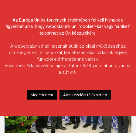
Skip
Körösvidéki Horgász
to
content
Az Európa Uniós törvények értelmében fel kell hívnunk a
Egyesületek Szövetsége
figyelmét arra, hogy weboldalunk ún. "cookie"-kat vagy "sütiket"
telepíthet az Ön készülékére.
A weboldalunk által használt sütik az oldal működéséhez
szükségesek, letiltásukkal, korlátozásukkal oldalunk egyes
funkciói elérhetetlenné válnak.
Bővebben Adatkezelési tájékoztatónk IV/8. pontjában olvashat
a sütikről.
Megértettem
Adatkezelési tájékoztató