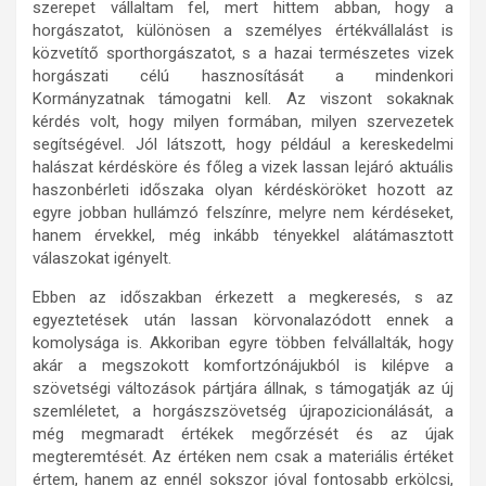
szerepet vállaltam fel, mert hittem abban, hogy a
horgászatot, különösen a személyes értékvállalást is
közvetítő sporthorgászatot, s a hazai természetes vizek
horgászati célú hasznosítását a mindenkori
Kormányzatnak támogatni kell. Az viszont sokaknak
kérdés volt, hogy milyen formában, milyen szervezetek
segítségével. Jól látszott, hogy például a kereskedelmi
halászat kérdésköre és főleg a vizek lassan lejáró aktuális
haszonbérleti időszaka olyan kérdésköröket hozott az
egyre jobban hullámzó felszínre, melyre nem kérdéseket,
hanem érvekkel, még inkább tényekkel alátámasztott
válaszokat igényelt.
Ebben az időszakban érkezett a megkeresés, s az
egyeztetések után lassan körvonalazódott ennek a
komolysága is. Akkoriban egyre többen felvállalták, hogy
akár a megszokott komfortzónájukból is kilépve a
szövetségi változások pártjára állnak, s támogatják az új
szemléletet, a horgászszövetség újrapozicionálását, a
még megmaradt értékek megőrzését és az újak
megteremtését. Az értéken nem csak a materiális értéket
értem, hanem az ennél sokszor jóval fontosabb erkölcsi,