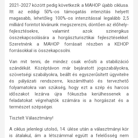
2021-2027 között pedig következik a MAHOP újabb ciklusa.
Itt az eddigi 50%-os támogatás intenzitás helyett
magasabb, lehetőleg 100%-os intenzitással legalább 2,5
milliárd forintot kívánunk megszerezni, döntően az élőhely-
fejlesztésekre, valamint azok szinergikus
összekapcsolására a horgászturisztikai fejlesztésekkel.
Szeretnénk a MAHOP forrásait részben a KEHOP
forrásokkal is összekapcsolni.
Van mit tenni, de mindez csak erősíti a stabilizáció
szándékát. Középtávon már bejáratott jogszabályokra,
szövetségi szabályokra, beállt és egyszerűsített ügyvitelre
és pályázati rendszerre, kiszámítható és tervezhető
folyamatokra van szükség, hogy ezt a szép és harcos
időszakot lezárva újra fókuszba kerülhessenek a
feladatokat végrehajtók számára is a horgászat és a
természet szépségei.
Tisztelt Választmány!
A ciklus jelenlegi utolsó, 14. ülése után a választmányi kör
is átalakul, ám a létszámmal együtt a felelősség nem