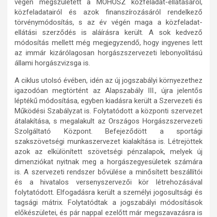
végén megszületett a MOHOSZ közfeladat-ellátásáról,
közfeladatairól és azok finanszírozásáról rendelkező
törvénymódosítás, s az év végén maga a közfeladat-
ellátási szerződés is aláírásra került. A sok kedvező
módosítás mellett még megjegyzendő, hogy ingyenes lett
az immár kizárólagosan horgászszervezeti lebonyolítású
állami horgászvizsga is.
A ciklus utolsó évében, idén az új jogszabályi környezethez
igazodóan megtörtént az Alapszabály III., újra jelentős
léptékű módosítása, egyben kiadásra került a Szervezeti és
Működési Szabályzat is. Folytatódott a központi szervezet
átalakítása, s megalakult az Országos Horgászszervezeti
Szolgáltató Központ. Befejeződött a sportági
szakszövetségi munkaszervezet kialakítása is. Létrejöttek
azok az elkülönített szövetségi pénzalapok, melyek új
dimenziókat nyitnak meg a horgászegyesületek számára
is. A szervezeti rendszer bővülése a minősített beszállítói
és a hivatalos versenyszervezői kör létrehozásával
folytatódott. Elfogadásra került a személyi jogosultsági és
tagsági mátrix. Folytatódtak a jogszabályi módosítások
előkészületei, és pár nappal ezelőtt már megszavazásra is