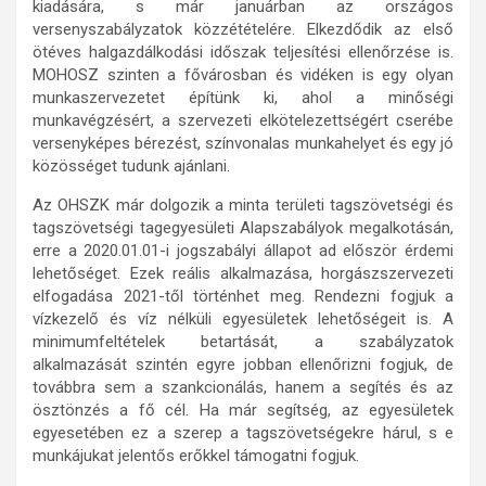
kiadására, s már januárban az országos
versenyszabályzatok közzétételére. Elkezdődik az első
ötéves halgazdálkodási időszak teljesítési ellenőrzése is.
MOHOSZ szinten a fővárosban és vidéken is egy olyan
munkaszervezetet építünk ki, ahol a minőségi
munkavégzésért, a szervezeti elkötelezettségért cserébe
versenyképes bérezést, színvonalas munkahelyet és egy jó
közösséget tudunk ajánlani.
Az OHSZK már dolgozik a minta területi tagszövetségi és
tagszövetségi tagegyesületi Alapszabályok megalkotásán,
erre a 2020.01.01-i jogszabályi állapot ad először érdemi
lehetőséget. Ezek reális alkalmazása, horgászszervezeti
elfogadása 2021-től történhet meg. Rendezni fogjuk a
vízkezelő és víz nélküli egyesületek lehetőségeit is. A
minimumfeltételek betartását, a szabályzatok
alkalmazását szintén egyre jobban ellenőrizni fogjuk, de
továbbra sem a szankcionálás, hanem a segítés és az
ösztönzés a fő cél. Ha már segítség, az egyesületek
egyesetében ez a szerep a tagszövetségekre hárul, s e
munkájukat jelentős erőkkel támogatni fogjuk.