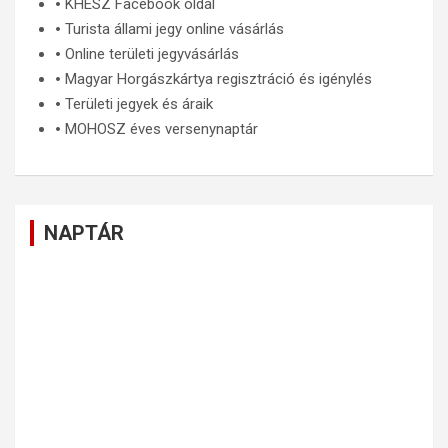
🞄
KHESZ Facebook oldal
🞄
Turista állami jegy online vásárlás
🞄
Online területi jegyvásárlás
🞄
Magyar Horgászkártya regisztráció és igénylés
🞄
Területi jegyek és áraik
🞄
MOHOSZ éves versenynaptár
NAPTÁR