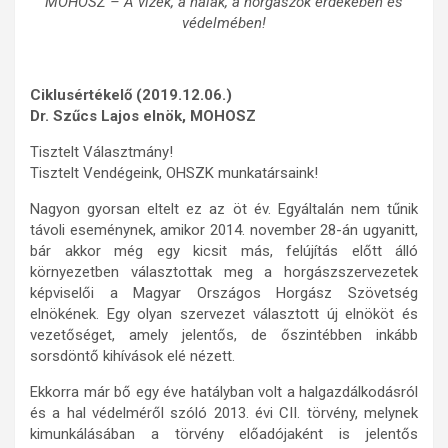
MOHOSZ – A vizek, a halak, a horgászok érdekében és
védelmében!
Ciklusértékelő (2019.12.06.)
Dr. Szűcs Lajos elnök, MOHOSZ
Tisztelt Választmány!
Tisztelt Vendégeink, OHSZK munkatársaink!
Nagyon gyorsan eltelt ez az öt év. Egyáltalán nem tűnik
távoli eseménynek, amikor 2014. november 28-án ugyanitt,
bár akkor még egy kicsit más, felújítás előtt álló
környezetben választottak meg a horgászszervezetek
képviselői a Magyar Országos Horgász Szövetség
elnökének. Egy olyan szervezet választott új elnököt és
vezetőséget, amely jelentős, de őszintébben inkább
sorsdöntő kihívások elé nézett.
Ekkorra már bő egy éve hatályban volt a halgazdálkodásról
és a hal védelméről szóló 2013. évi CII. törvény, melynek
kimunkálásában a törvény előadójaként is jelentős