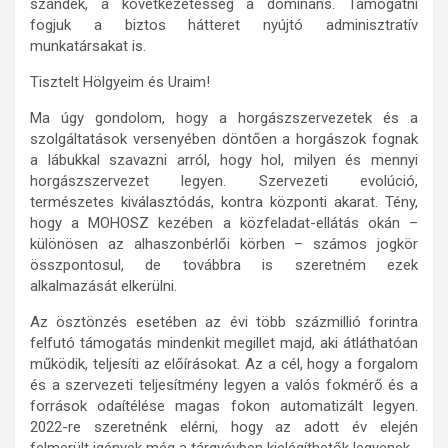
szándék, a következetesség a domináns. Támogatni
fogjuk a biztos hátteret nyújtó adminisztratív
munkatársakat is.
Tisztelt Hölgyeim és Uraim!
Ma úgy gondolom, hogy a horgászszervezetek és a
szolgáltatások versenyében döntően a horgászok fognak
a lábukkal szavazni arról, hogy hol, milyen és mennyi
horgászszervezet legyen. Szervezeti evolúció,
természetes kiválasztódás, kontra központi akarat. Tény,
hogy a MOHOSZ kezében a közfeladat-ellátás okán –
különösen az alhaszonbérlői körben – számos jogkör
összpontosul, de továbbra is szeretném ezek
alkalmazását elkerülni.
Az ösztönzés esetében az évi több százmillió forintra
felfutó támogatás mindenkit megillet majd, aki átláthatóan
működik, teljesíti az előírásokat. Az a cél, hogy a forgalom
és a szervezeti teljesítmény legyen a valós fokmérő és a
források odaítélése magas fokon automatizált legyen.
2022-re szeretnénk elérni, hogy az adott év elején
felmerült igények még a tárgyévben kielégíthetők legyenek.