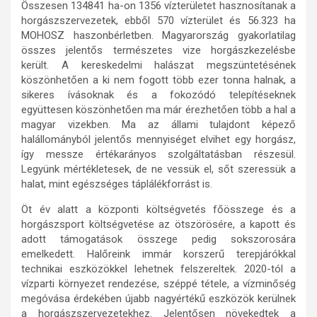
Összesen 134841 ha-on 1356 vízterületet hasznosítanak a
horgászszervezetek, ebből 570 vízterület és 56.323 ha
MOHOSZ haszonbérletben. Magyarország gyakorlatilag
összes jelentős természetes vize horgászkezelésbe
került. A kereskedelmi halászat megszüntetésének
köszönhetően a ki nem fogott több ezer tonna halnak, a
sikeres ívásoknak és a fokozódó telepítéseknek
együttesen köszönhetően ma már érezhetően több a hal a
magyar vizekben. Ma az állami tulajdont képező
halállományból jelentős mennyiséget elvihet egy horgász,
így messze értékarányos szolgáltatásban részesül.
Legyünk mértékletesek, de ne vessük el, sőt szeressük a
halat, mint egészséges táplálékforrást is.
Öt év alatt a központi költségvetés főösszege és a
horgászsport költségvetése az ötszörösére, a kapott és
adott támogatások összege pedig sokszorosára
emelkedett. Halőreink immár korszerű terepjárókkal
technikai eszközökkel lehetnek felszereltek. 2020-tól a
vízparti környezet rendezése, széppé tétele, a vízminőség
megóvása érdekében újabb nagyértékű eszközök kerülnek
a horgászszervezetekhez. Jelentősen növekedtek a