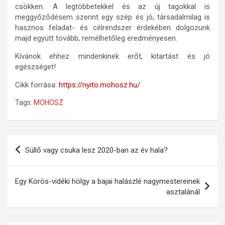
csökken. A legtöbbetekkel és az új tagokkal is
meggyőződésem szerint egy szép és jó, társadalmilag is
hasznos feladat- és célrendszer érdekében dolgozunk
majd együtt tovább, remélhetőleg eredményesen.
Kívánok ehhez mindenkinek erőt, kitartást és jó
egészséget!
Cikk forrása:
https://nyito.mohosz.hu/
Tags:
MOHOSZ
Bejegyzés
Süllő vagy csuka lesz 2020-ban az év hala?
navigáció
Egy Körös-vidéki hölgy a bajai halászlé nagymestereinek
asztalánál