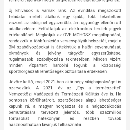
Új kihívások is várnak ránk. Az évindítás megszokott
feladatai mellett átállunk egy újabb, több tekintetben
viszont az eddiginél egyszerűbb, ám ugyanúgy ellenőrzött
adatkezelésre. Felfuttatjuk az elektronikus területi jegyek
értékesítését. Megkötjük az OVF-MOHOSZ megállapodást,
rendezzük a többfunkciós versenypályák helyzetét, majd a
BM szabályozásokat is áttekintjük a halőri egyenruházat,
okmányok és jelvény tárgykör egyszerűsítése,
rugalmasabb szabályozása tekintetében. Minden vízért,
minden vízpartért harcolni fogunk a közösségi
sporthorgászati lehetőségek biztosítása érdekében.
Jövőre kettő, majd 2021-ben akár négy világbajnokságot is
szervezünk. A 2021. év az „Egy a természettel”
Nemzetközi Vadászati és Természeti Kiállítás éve is. Ha
pontosan körülhatárolt, szerződéses alapú lehetőséget
kapunk rá, a magyar horgászat és a halgazdálkodás
bemutatására tervezett jelentős, több százmilliós
forrásokat hatékonyan és részben tovább
hasznosíthatóan kívánjuk felhasználni.