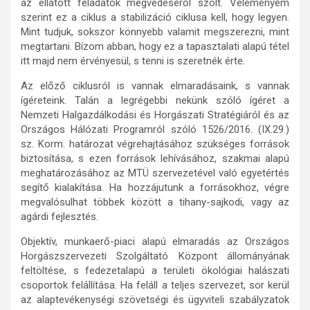
az ellátott feladatok megvédéséről szólt. Véleményem
szerint ez a ciklus a stabilizáció ciklusa kell, hogy legyen.
Mint tudjuk, sokszor könnyebb valamit megszerezni, mint
megtartani. Bízom abban, hogy ez a tapasztalati alapú tétel
itt majd nem érvényesül, s tenni is szeretnék érte.
Az előző ciklusról is vannak elmaradásaink, s vannak
ígéreteink. Talán a legrégebbi nekünk szóló ígéret a
Nemzeti Halgazdálkodási és Horgászati Stratégiáról és az
Országos Hálózati Programról szóló 1526/2016. (IX.29.)
sz. Korm. határozat végrehajtásához szükséges források
biztosítása, s ezen források lehívásához, szakmai alapú
meghatározásához az MTÜ szervezetével való egyetértés
segítő kialakítása. Ha hozzájutunk a forrásokhoz, végre
megvalósulhat többek között a tihany-sajkodi, vagy az
agárdi fejlesztés.
Objektív, munkaerő-piaci alapú elmaradás az Országos
Horgászszervezeti Szolgáltató Központ állományának
feltöltése, s fedezetalapú a területi ökológiai halászati
csoportok felállítása. Ha feláll a teljes szervezet, sor kerül
az alaptevékenységi szövetségi és ügyviteli szabályzatok