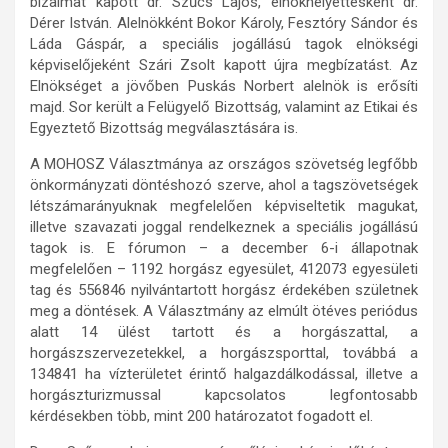
bizalmat kapott dr. Szűcs Lajos, elnökhelyettesként dr.
Dérer István. Alelnökként Bokor Károly, Fesztóry Sándor és
Láda Gáspár, a speciális jogállású tagok elnökségi
képviselőjeként Szári Zsolt kapott újra megbízatást. Az
Elnökséget a jövőben Puskás Norbert alelnök is erősíti
majd. Sor került a Felügyelő Bizottság, valamint az Etikai és
Egyeztető Bizottság megválasztására is.
A MOHOSZ Választmánya az országos szövetség legfőbb
önkormányzati döntéshozó szerve, ahol a tagszövetségek
létszámarányuknak megfelelően képviseltetik magukat,
illetve szavazati joggal rendelkeznek a speciális jogállású
tagok is. E fórumon – a december 6-i állapotnak
megfelelően – 1192 horgász egyesület, 412073 egyesületi
tag és 556846 nyilvántartott horgász érdekében születnek
meg a döntések. A Választmány az elmúlt ötéves periódus
alatt 14 ülést tartott és a horgászattal, a
horgászszervezetekkel, a horgászsporttal, továbbá a
134841 ha vízterületet érintő halgazdálkodással, illetve a
horgászturizmussal kapcsolatos legfontosabb
kérdésekben több, mint 200 határozatot fogadott el.