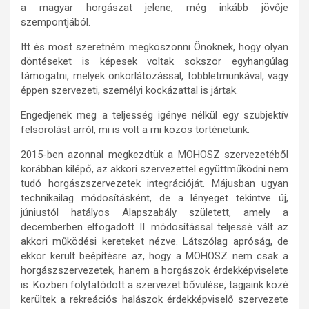
a magyar horgászat jelene, még inkább jövője
szempontjából.
Itt és most szeretném megköszönni Önöknek, hogy olyan
döntéseket is képesek voltak sokszor egyhangúlag
támogatni, melyek önkorlátozással, többletmunkával, vagy
éppen szervezeti, személyi kockázattal is jártak.
Engedjenek meg a teljesség igénye nélkül egy szubjektív
felsorolást arról, mi is volt a mi közös történetünk.
2015-ben azonnal megkezdtük a MOHOSZ szervezetéből
korábban kilépő, az akkori szervezettel együttműködni nem
tudó horgászszervezetek integrációját. Májusban ugyan
technikailag módosításként, de a lényeget tekintve új,
júniustól hatályos Alapszabály született, amely a
decemberben elfogadott II. módosítással teljessé vált az
akkori működési kereteket nézve. Látszólag apróság, de
ekkor került beépítésre az, hogy a MOHOSZ nem csak a
horgászszervezetek, hanem a horgászok érdekképviselete
is. Közben folytatódott a szervezet bővülése, tagjaink közé
kerültek a rekreációs halászok érdekképviselő szervezete