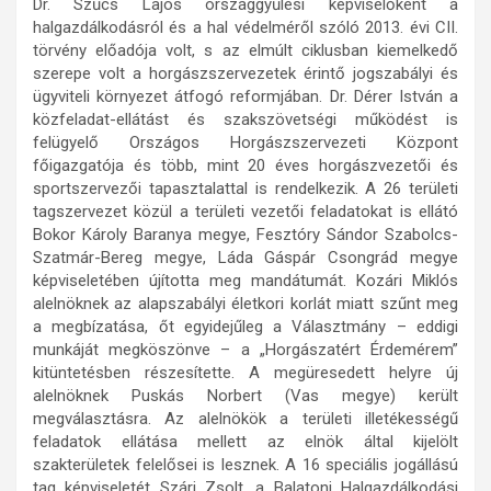
Dr. Szűcs Lajos országgyűlési képviselőként a
halgazdálkodásról és a hal védelméről szóló 2013. évi CII.
törvény előadója volt, s az elmúlt ciklusban kiemelkedő
szerepe volt a horgászszervezetek érintő jogszabályi és
ügyviteli környezet átfogó reformjában. Dr. Dérer István a
közfeladat-ellátást és szakszövetségi működést is
felügyelő Országos Horgászszervezeti Központ
főigazgatója és több, mint 20 éves horgászvezetői és
sportszervezői tapasztalattal is rendelkezik. A 26 területi
tagszervezet közül a területi vezetői feladatokat is ellátó
Bokor Károly Baranya megye, Fesztóry Sándor Szabolcs-
Szatmár-Bereg megye, Láda Gáspár Csongrád megye
képviseletében újította meg mandátumát. Kozári Miklós
alelnöknek az alapszabályi életkori korlát miatt szűnt meg
a megbízatása, őt egyidejűleg a Választmány – eddigi
munkáját megköszönve – a „Horgászatért Érdemérem”
kitüntetésben részesítette. A megüresedett helyre új
alelnöknek Puskás Norbert (Vas megye) került
megválasztásra. Az alelnökök a területi illetékességű
feladatok ellátása mellett az elnök által kijelölt
szakterületek felelősei is lesznek. A 16 speciális jogállású
tag képviseletét Szári Zsolt, a Balatoni Halgazdálkodási