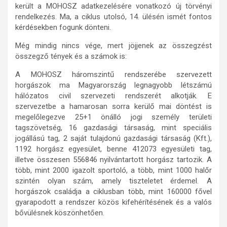
került a MOHOSZ adatkezelésére vonatkozó új törvényi
rendelkezés. Ma, a ciklus utolsó, 14. ülésén ismét fontos
kérdésekben fogunk dönteni.
Még mindig nincs vége, mert jöjjenek az összegzést
összegző tények és a számok is:
A MOHOSZ háromszintű rendszerébe szervezett
horgászok ma Magyarország legnagyobb létszámú
hálózatos civil szervezeti rendszerét alkotják. E
szervezetbe a hamarosan sorra kerülő mai döntést is
megelőlegezve 25+1 önálló jogi személy területi
tagszövetség, 16 gazdasági társaság, mint speciális
jogállású tag, 2 saját tulajdonú gazdasági társaság (Kft.),
1192 horgász egyesület, benne 412073 egyesületi tag,
illetve összesen 556846 nyilvántartott horgász tartozik. A
több, mint 2000 igazolt sportoló, a több, mint 1000 halőr
szintén olyan szám, amely tiszteletet érdemel. A
horgászok családja a ciklusban több, mint 160000 fővel
gyarapodott a rendszer közös kifehérítésének és a valós
bővülésnek köszönhetően.