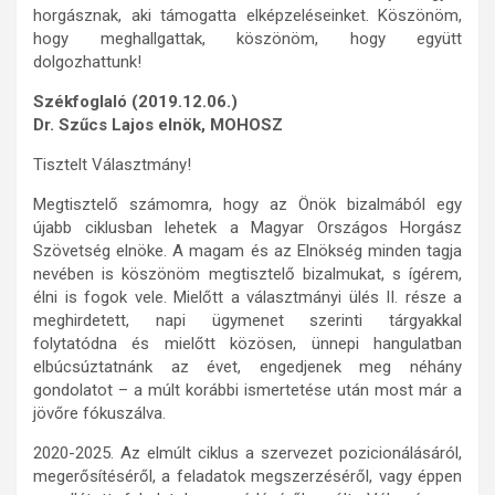
horgásznak, aki támogatta elképzeléseinket. Köszönöm,
hogy meghallgattak, köszönöm, hogy együtt
dolgozhattunk!
Székfoglaló (2019.12.06.)
Dr. Szűcs Lajos elnök, MOHOSZ
Tisztelt Választmány!
Megtisztelő számomra, hogy az Önök bizalmából egy
újabb ciklusban lehetek a Magyar Országos Horgász
Szövetség elnöke. A magam és az Elnökség minden tagja
nevében is köszönöm megtisztelő bizalmukat, s ígérem,
élni is fogok vele. Mielőtt a választmányi ülés II. része a
meghirdetett, napi ügymenet szerinti tárgyakkal
folytatódna és mielőtt közösen, ünnepi hangulatban
elbúcsúztatnánk az évet, engedjenek meg néhány
gondolatot – a múlt korábbi ismertetése után most már a
jövőre fókuszálva.
2020-2025. Az elmúlt ciklus a szervezet pozicionálásáról,
megerősítéséről, a feladatok megszerzéséről, vagy éppen