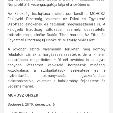
Nonprofit Zrt. vezérigazgatója látja el a jövőben is.
Az Elnökség tisztújítása mellett sor került a MOHOSZ
Felügyelő Bizottság, valamint az Etikai és Egyeztető
Bizottság elnökének és tagjainak megválasztására is. A
Felügyelő Bizottság változatlan személyi összetétellel
működik majd, elnöke Dudás Tibor maradt. Az Etikai és
Egyeztető Bizottság új elnöke dr. Miszkuly Miklós lett.
A jövőben szinte valamennyi területen még komoly
feladatok várnak a horgászszervezetekre, de a – jelen
tisztújítással megerősített – fő cél továbbra is az egyre
nagyobb létszámot képviselő horgászok minőségi
kiszolgálása, a szolgáltatások szélesítése és a
nyilvántartás, okmánykiadás egyszerűsítése,
elektronizációja, valamint a halállomány fejlesztése és
védelme marad.
MOHOSZ OHSZK
Budapest, 2019. december 6.