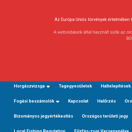
Skip
to
Körösvidéki Horgász
content
Az Európa Uniós törvények értelmében fel
Egyesületek
A weboldalunk által használt sütik az o
Bő
Szövetsége
E-TERÜLETI JEGY VÁLTÁS
Kezdőoldal
Horgászvi
Horgászvizsga
Tagegyesületek
Haltelepítések
Fogási beszámolók
Kapcsolat
Halőrzés
Ors
Bizományos jegyértékesítés
Országos területi jegy
Local Fishing Regulation
Fűzfás-zugi Versenypálya