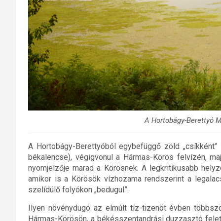
A Hortobágy-Berettyó M
A Hortobágy-Berettyóból egybefüggő zöld „csíkként
békalencse), végigvonul a Hármas-Körös felvízén, ma
nyomjelzője marad a Körösnek. A legkritikusabb helyz
amikor is a Körösök vízhozama rendszerint a legala
szelídülő folyókon „bedugul”.
Ilyen növénydugó az elmúlt tíz-tizenöt évben többszö
Hármas-Körösön, a békésszentandrási duzzasztó felet