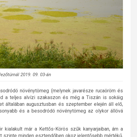
ezőtúrnál 2019. 09. 03-án
” sodródó növénytömeg (melynek javarésze rucaöröm és
jd a teljes alvízi szakaszon és még a Tiszán is sokáig
et általában augusztusban és szeptember elején áll elő,
csonyabb és a besodródó növénytömeg az olykor állóvá
r kialakult már a Kettős-Körös szűk kanyarjaiban, ám a
t szinte minden esztendőben okoz jelentősebb mértékű,