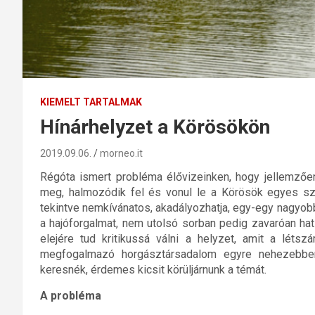
KIEMELT TARTALMAK
Hínárhelyzet a Körösökön
2019.09.06.
morneo.it
Régóta ismert probléma élővizeinken, hogy jellemzően
meg, halmozódik fel és vonul le a Körösök egyes sza
tekintve nemkívánatos, akadályozhatja, egy-egy nagyobb
a hajóforgalmat, nem utolsó sorban pedig zavaróan hat
elejére tud kritikussá válni a helyzet, amit a léts
megfogalmazó horgásztársadalom egyre nehezebben 
keresnék, érdemes kicsit körüljárnunk a témát.
A probléma