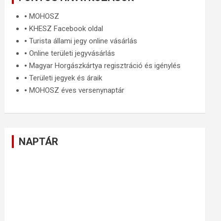
🞄
MOHOSZ
🞄
KHESZ Facebook oldal
🞄
Turista állami jegy online vásárlás
🞄
Online területi jegyvásárlás
🞄
Magyar Horgászkártya regisztráció és igénylés
🞄
Területi jegyek és áraik
🞄
MOHOSZ éves versenynaptár
NAPTÁR