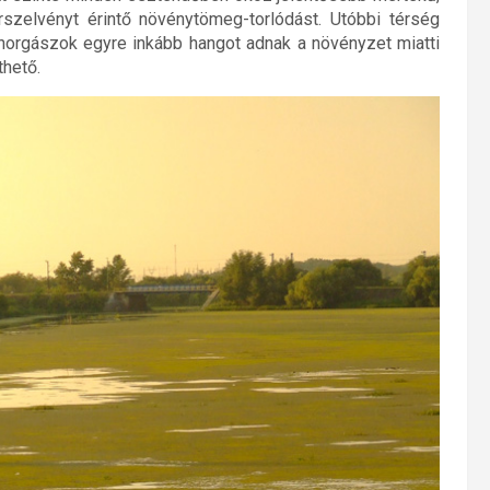
szelvényt érintő növénytömeg-torlódást. Utóbbi térség
 horgászok egyre inkább hangot adnak a növényzet miatti
hető.