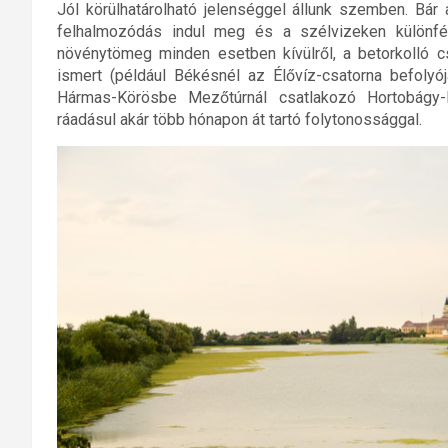
Jól körülhatárolható jelenséggel állunk szemben. Bár
felhalmozódás indul meg és a szélvizeken különfé
növénytömeg minden esetben kívülről, a betorkolló c
ismert (például Békésnél az Élővíz-csatorna befolyó
Hármas-Körösbe Mezőtúrnál csatlakozó Hortobágy-Be
ráadásul akár több hónapon át tartó folytonossággal.