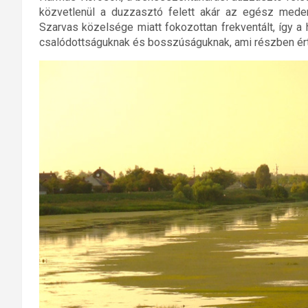
közvetlenül a duzzasztó felett akár az egész meder
Szarvas közelsége miatt fokozottan frekventált, így a
csalódottságuknak és bosszúságuknak, ami részben ért