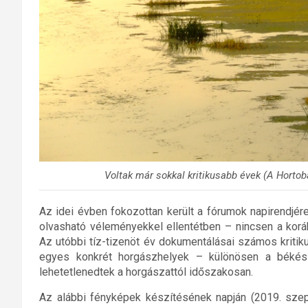
Voltak már sokkal kritikusabb évek (A Horto
Az idei évben fokozottan került a fórumok napirendjére
olvasható véleményekkel ellentétben – nincsen a koráb
Az utóbbi tíz-tizenöt év dokumentálásai számos kritik
egyes konkrét horgászhelyek – különösen a békés
lehetetlenedtek a horgászattól időszakosan.
Az alábbi fényképek készítésének napján (2019. sze