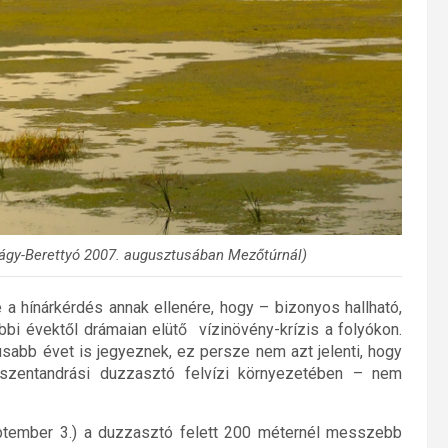
bágy-Berettyó 2007. augusztusában Mezőtúrnál)
 a hínárkérdés annak ellenére, hogy – bizonyos hallható,
bi évektől drámaian elütő vízinövény-krízis a folyókon.
usabb évet is jegyeznek, ez persze nem azt jelenti, hogy
szentandrási duzzasztó felvízi környezetében – nem
ptember 3.) a duzzasztó felett 200 méternél messzebb