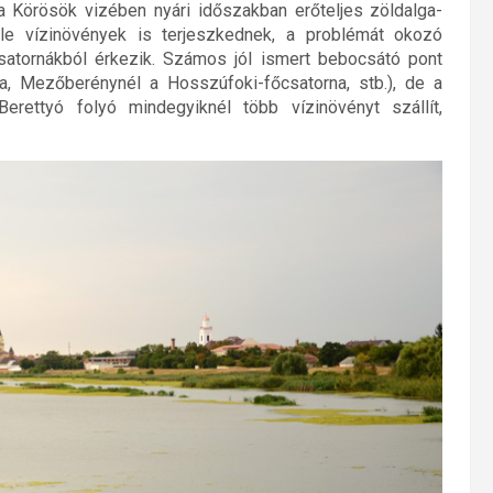
 a Körösök vizében nyári időszakban erőteljes zöldalga-
le vízinövények is terjeszkednek, a problémát okozó
satornákból érkezik. Számos jól ismert bebocsátó pont
ja, Mezőberénynél a Hosszúfoki-főcsatorna, stb.), de a
rettyó folyó mindegyiknél több vízinövényt szállít,