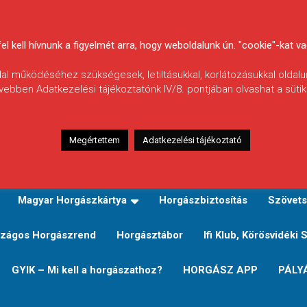
 kell hívnunk a figyelmét arra, hogy weboldalunk ún. "cookie"-kat vag
ldal működéséhez szükségesek, letiltásukkal, korlátozásukkal oldalu
vebben Adatkezelési tájékoztatónk IV/8. pontjában olvashat a sütikr
Megértettem
Adatkezelési tájékoztató
zeink
TERÜLETI JEGY TÍPUSOK ÉS ÁRAIK
Verseny
Magyar Horgászkártya
Horgászbiztosítás
Szövets
zágos Horgászrend
Horgásztábor
Ifi Klub, Körösvidéki 
GYIK – Mi kell a horgászathoz?
HORGÁSZ APP
PÁLY