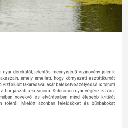
 nyár derekától, jelentős mennyiségű vízinövény jelenik
kaszain, amely amellett, hogy környezeti esztétikumát
 vízfelület takarásával akár balesetveszélyessé is teheti
 a horgászati rekreációra. Különösen nyár végére és ősz
zámában növekvő és elvárásaiban mind élesebb kritikát
tolerál. Mielőtt azonban felelősöket és bűnbakokat