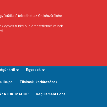
y "sütiket" telepíthet az Ön készülékére.
nk egyes funkciói elérhetetlenné válnak.
ől.
INFÓ
Helyi horgászrend
égünkről
Egyebek
Sulikupa
Tilalmak, korlátozások
ÁZATOK–MAHOP
Regulament Local