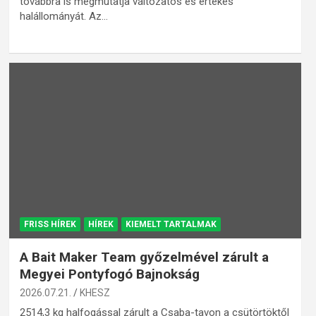
továbbra is megmutatja változatos és értékes
halállományát. Az…
FRISS HÍREK
HÍREK
KIEMELT TARTALMAK
A Bait Maker Team győzelmével zárult a
Megyei Pontyfogó Bajnokság
2026.07.21.
KHESZ
2514,3 kg halfogással zárult a Csaba-tavon a csütörtöktől