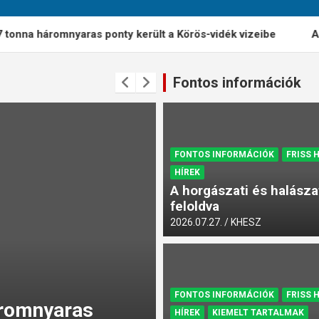
 háromnyaras ponty került a Körös-vidék vizeibe
A horgász
Fontos információk
FONTOS INFORMÁCIÓK
FRISS 
HÍREK
A horgászati és halászat
feloldva
2026.07.27.
KHESZ
FONTOS INFORMÁCIÓK
FRISS 
FONTOS INFORMÁCIÓK
FRISS 
áromnyaras
Általános horgás
HÍREK
KIEMELT TARTALMAK