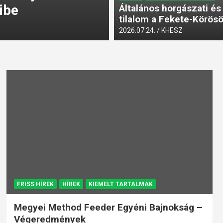
ibe
Fekete-Körösön
Általános horgászati és
tilalom a Fekete-Körös
2026.07.24.
KHESZ
2026.07.24.
KHESZ
FRISS HÍREK
HÍREK
KIEMELT TARTALMAK
Megyei Method Feeder Egyéni Bajnokság –
Végeredmények