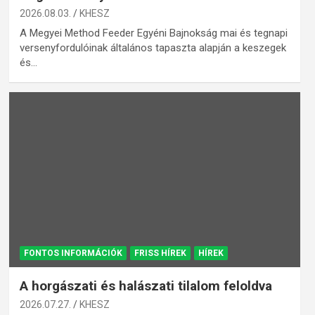
2026.08.03.
KHESZ
A Megyei Method Feeder Egyéni Bajnokság mai és tegnapi
versenyfordulóinak általános tapaszta alapján a keszegek
és…
FONTOS INFORMÁCIÓK
FRISS HÍREK
HÍREK
A horgászati és halászati tilalom feloldva
2026.07.27.
KHESZ