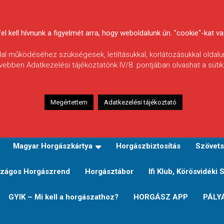
 kell hívnunk a figyelmét arra, hogy weboldalunk ún. "cookie"-kat vag
ldal működéséhez szükségesek, letiltásukkal, korlátozásukkal oldalu
vebben Adatkezelési tájékoztatónk IV/8. pontjában olvashat a sütikr
Megértettem
Adatkezelési tájékoztató
zeink
TERÜLETI JEGY TÍPUSOK ÉS ÁRAIK
Verseny
Magyar Horgászkártya
Horgászbiztosítás
Szövets
zágos Horgászrend
Horgásztábor
Ifi Klub, Körösvidéki 
GYIK – Mi kell a horgászathoz?
HORGÁSZ APP
PÁLY