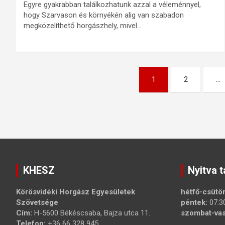
Egyre gyakrabban találkozhatunk azzal a véleménnyel,
hogy Szarvason és környékén alig van szabadon
megközelíthető horgászhely, mivel…
Bejegyzések
1
2
…
lapozása
KHESZ
Nyitva t
Körösvidéki Horgász Egyesületek
hétfő-csütör
Szövetsége
péntek:
07:3
Cím:
H-5600 Békéscsaba, Bajza utca 11.
szombat-vas
Telefon:
+36 66 328 945