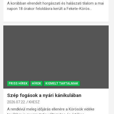
A korábban elrendelt horgászati és halászati tilalom a mai
napon 18 órakor feloldásra került a Fekete-Körös…
FRISS HÍREK
HÍREK
KIEMELT TARTALMAK
Szép fogások a nyári kánikulában
2026.07.22.
KHESZ
A rendkívül meleg időjárás ellenére a Körösök vidéke