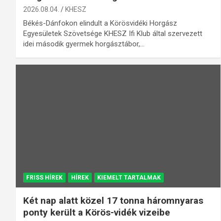
2026.08.04.
KHESZ
Békés-Dánfokon elindult a Körösvidéki Horgász
Egyesületek Szövetsége KHESZ Ifi Klub által szervezett
idei második gyermek horgásztábor,…
FRISS HÍREK
HÍREK
KIEMELT TARTALMAK
Két nap alatt közel 17 tonna háromnyaras
ponty került a Körös-vidék vizeibe