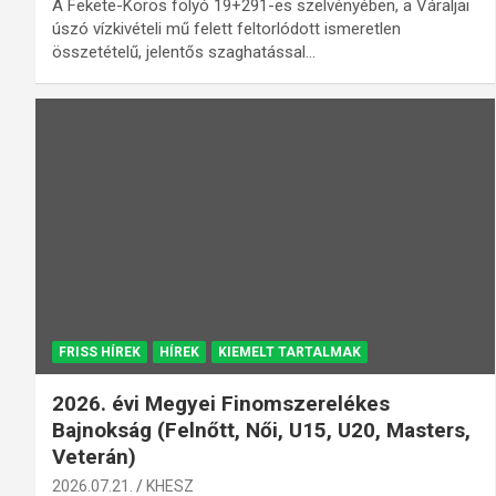
A Fekete-Körös folyó 19+291-es szelvényében, a Váraljai
úszó vízkivételi mű felett feltorlódott ismeretlen
összetételű, jelentős szaghatással…
FRISS HÍREK
HÍREK
KIEMELT TARTALMAK
2026. évi Megyei Finomszerelékes
Bajnokság (Felnőtt, Női, U15, U20, Masters,
Veterán)
2026.07.21.
KHESZ