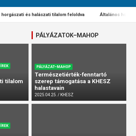
ati és halászati tilalom feloldva
Általános horgászati és 
PÁLYÁZATOK–MAHOP
HÍREK
PÁLYÁZAT–MAHOP
Természetiérték-fenntartó
i tilalom
szerep támogatása a KHESZ
halastavain
2025.04.25.
KHESZ
HÍREK
HÍREK
KIEMELT TARTALMAK
HÍREK
zati és halászati tilalom a
FR