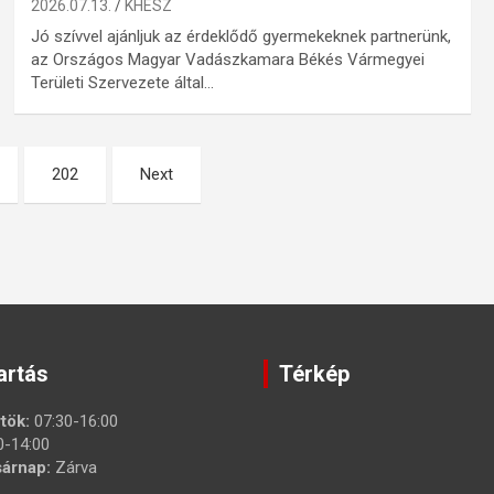
2026.07.13.
KHESZ
Jó szívvel ajánljuk az érdeklődő gyermekeknek partnerünk,
az Országos Magyar Vadászkamara Békés Vármegyei
Területi Szervezete által…
202
Next
artás
Térkép
tök:
07:30-16:00
0-14:00
árnap:
Zárva