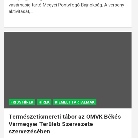
vasárnapig tartó Megyei Pontyfogó Bajnokság. A verseny
aktivitását,…
FRISS HÍREK
HÍREK
KIEMELT TARTALMAK
Természetismereti tábor az OMVK Békés
Vármegyei Területi Szervezete
szervezésében