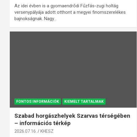
Az idei évben is a gyomaendrődi Fűzfás-zugi holtág
versenypályája adott otthont a megyei finomszerelékes
bajnokságnak. Nagy…
FONTOS INFORMÁCIÓK
KIEMELT TARTALMAK
Szabad horgászhelyek Szarvas térségében
– információs térkép
2026.07.16.
KHESZ