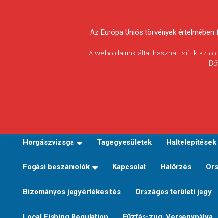
Skip
to
Körösvidéki Horgász
content
Az Európa Uniós törvények értelmében fel
Egyesületek
A weboldalunk által használt sütik az o
Bő
Szövetsége
E-TERÜLETI JEGY VÁLTÁS
Kezdőoldal
Horgászvi
Horgászvizsga
Tagegyesületek
Haltelepítések
Fogási beszámolók
Kapcsolat
Halőrzés
Ors
Bizományos jegyértékesítés
Országos területi jegy
Local Fishing Regulation
Fűzfás-zugi Versenypálya