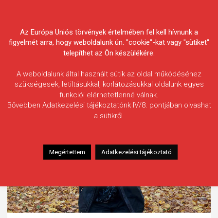
Skip
Körösvidéki Horgász
to
content
Az Európa Uniós törvények értelmében fel kell hívnunk a
Egyesületek Szövetsége
figyelmét arra, hogy weboldalunk ún. "cookie"-kat vagy "sütiket"
telepíthet az Ön készülékére.
A weboldalunk által használt sütik az oldal működéséhez
szükségesek, letiltásukkal, korlátozásukkal oldalunk egyes
funkciói elérhetetlenné válnak.
Bővebben Adatkezelési tájékoztatónk IV/8. pontjában olvashat
a sütikről.
Megértettem
Adatkezelési tájékoztató