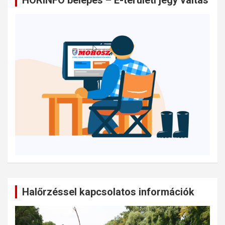
HORINFO belépés – E-területi jegy váltás
Halőrzéssel kapcsolatos információk