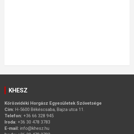
KHESZ
Körösvidéki Horgász Egyesületek Szövetsége
Cím:
H-5600 Békéscsaba, Bajza utca 11.
Telefon:
+36 66 328 945
Iroda:
+36 30 478 3783
E-mail:
info@khesz.hu