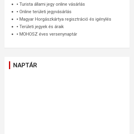
🞄
Turista állami jegy online vásárlás
🞄
Online területi jegyvásárlás
🞄
Magyar Horgászkártya regisztráció és igénylés
🞄
Területi jegyek és áraik
🞄
MOHOSZ éves versenynaptár
NAPTÁR