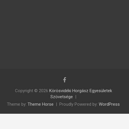
Copyright © 2026
Körösvidéki Horgász Egyesületek
Szövetsége
Theme by:
Theme Horse
Proudly Powered by:
WordPress