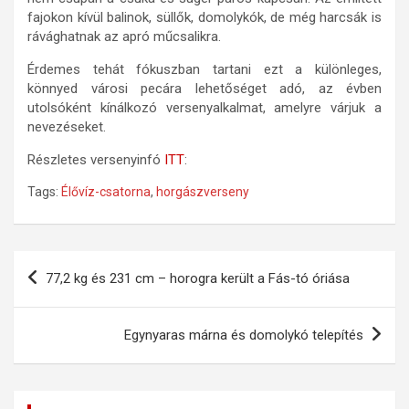
fajokon kívül balinok, süllők, domolykók, de még harcsák is
rávághatnak az apró műcsalikra.
Érdemes tehát fókuszban tartani ezt a különleges,
könnyed városi pecára lehetőséget adó, az évben
utolsóként kínálkozó versenyalkalmat, amelyre várjuk a
nevezéseket.
Részletes versenyinfó
ITT
:
Tags:
Élővíz-csatorna
,
horgászverseny
Bejegyzés
77,2 kg és 231 cm – horogra került a Fás-tó óriása
navigáció
Egynyaras márna és domolykó telepítés