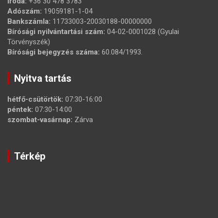
Iroda:
+36 30 478 3783
Adószám:
19059181-1-04
Bankszámla:
11733003-20030188-00000000
Bírósági nyilvántartási szám:
04-02-0001028 (Gyulai
Törvényszék)
Bírósági bejegyzés száma:
60.084/1993.
Nyitva tartás
hétfő-csütörtök:
07:30-16:00
péntek:
07:30-14:00
szombat-vasárnap:
Zárva
Térkép