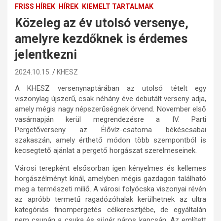
FRISS HÍREK
HÍREK
KIEMELT TARTALMAK
Közeleg az év utolsó versenye,
amelyre kezdőknek is érdemes
jelentkezni
2024.10.15.
KHESZ
A KHESZ versenynaptárában az utolsó tételt egy
viszonylag újszerű, csak néhány éve debütált verseny adja,
amely mégis nagy népszerűségnek örvend. November első
vasárnapján kerül megrendezésre a IV. Parti
Pergetőverseny az Élővíz-csatorna békéscsabai
szakaszán, amely érthető módon több szempontból is
kecsegtető ajánlat a pergető horgászat szerelmeseinek.
Városi terepként elsősorban igen kényelmes és kellemes
horgászélményt kínál, amelyben mégis gazdagon található
meg a természeti miliő. A városi folyócska viszonyai révén
az apróbb termetű ragadózóhalak kerülhetnek az ultra
kategóriás finompergetés célkeresztjébe, de egyáltalán
nem csupán a csuka és sügér páros kapcsán. Az említett