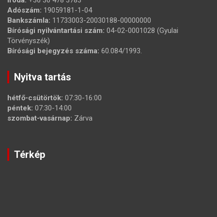
Adószám:
19059181-1-04
Bankszámla:
11733003-20030188-00000000
Bírósági nyilvántartási szám:
04-02-0001028 (Gyulai
Törvényszék)
Bírósági bejegyzés száma:
60.084/1993.
Nyitva tartás
hétfő-csütörtök:
07:30-16:00
péntek:
07:30-14:00
szombat-vasárnap:
Zárva
Térkép