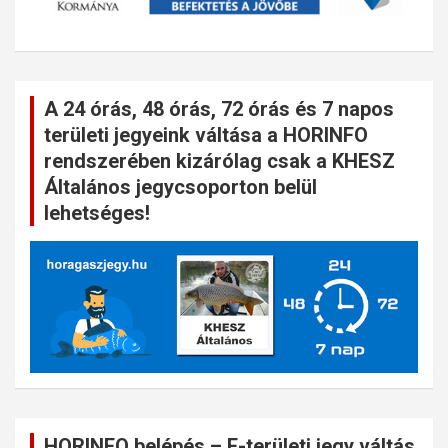
A 24 órás, 48 órás, 72 órás és 7 napos
területi jegyeink váltása a HORINFO
rendszerében kizárólag csak a KHESZ
Általános jegycsoporton belül
lehetséges!
HORINFO belépés – E-területi jegy váltás