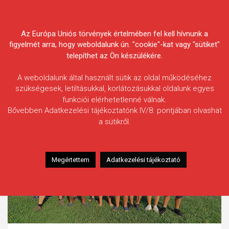
Skip
Körösvidéki Horgász
to
content
Az Európa Uniós törvények értelmében fel kell hívnunk a
Egyesületek Szövetsége
figyelmét arra, hogy weboldalunk ún. "cookie"-kat vagy "sütiket"
telepíthet az Ön készülékére.
A weboldalunk által használt sütik az oldal működéséhez
szükségesek, letiltásukkal, korlátozásukkal oldalunk egyes
funkciói elérhetetlenné válnak.
Bővebben Adatkezelési tájékoztatónk IV/8. pontjában olvashat
a sütikről.
Megértettem
Adatkezelési tájékoztató