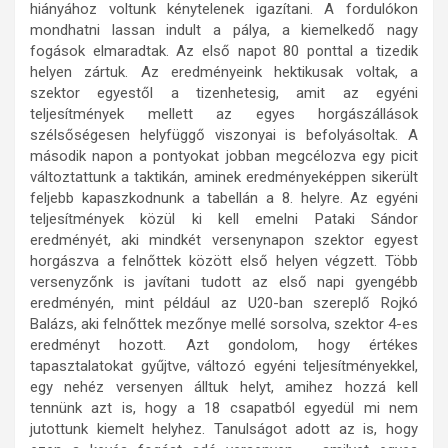
hiányához voltunk kénytelenek igazítani. A fordulókon
mondhatni lassan indult a pálya, a kiemelkedő nagy
fogások elmaradtak. Az első napot 80 ponttal a tizedik
helyen zártuk. Az eredményeink hektikusak voltak, a
szektor egyestől a tizenhetesig, amit az egyéni
teljesítmények mellett az egyes horgászállások
szélsőségesen helyfüggő viszonyai is befolyásoltak. A
második napon a pontyokat jobban megcélozva egy picit
változtattunk a taktikán, aminek eredményeképpen sikerült
feljebb kapaszkodnunk a tabellán a 8. helyre. Az egyéni
teljesítmények közül ki kell emelni Pataki Sándor
eredményét, aki mindkét versenynapon szektor egyest
horgászva a felnőttek között első helyen végzett. Több
versenyzőnk is javítani tudott az első napi gyengébb
eredményén, mint például az U20-ban szereplő Rojkó
Balázs, aki felnőttek mezőnye mellé sorsolva, szektor 4-es
eredményt hozott. Azt gondolom, hogy értékes
tapasztalatokat gyűjtve, változó egyéni teljesítményekkel,
egy nehéz versenyen álltuk helyt, amihez hozzá kell
tennünk azt is, hogy a 18 csapatból egyedül mi nem
jutottunk kiemelt helyhez. Tanulságot adott az is, hogy