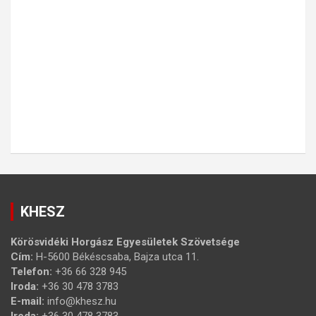
KHESZ
Körösvidéki Horgász Egyesületek Szövetsége
Cím:
H-5600 Békéscsaba, Bajza utca 11.
Telefon:
+36 66 328 945
Iroda:
+36 30 478 3783
E-mail:
info@khesz.hu
Iroda:
+36 30 478 3783