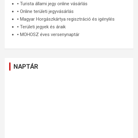
🞄
Turista állami jegy online vásárlás
🞄
Online területi jegyvásárlás
🞄
Magyar Horgászkártya regisztráció és igénylés
🞄
Területi jegyek és áraik
🞄
MOHOSZ éves versenynaptár
NAPTÁR