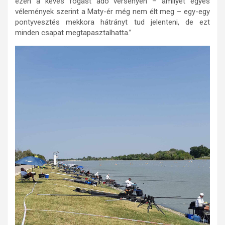
ezen a kevés fogást adó versenyen – amilyet egyes
vélemények szerint a Maty-ér még nem élt meg – egy-egy
pontyvesztés mekkora hátrányt tud jelenteni, de ezt
minden csapat megtapasztalhatta.”