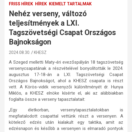
FRISS HÍREK
HÍREK
KIEMELT TARTALMAK
Nehéz verseny, változó
teljesítmények a LXI.
Tagszövetségi Csapat Országos
Bajnokságon
2024.08.30.
KHESZ
A Szeged melletti Maty-éri evezőspályán 18 tagszövetség
versenycsapatának a részvételével bonyolították le 2024.
augusztus 17-18-án a LXI. Tagszövetségi Csapat
Országos Bajnokságot, ahol a KHESZ csapata is részt
vett. A Körös-vidék versenyzői különítményét dr. Hunya
Miklós, a KHESZ elnöke kísérte el, aki az alábbiakban
foglalta össze a verseny tapasztalatait:
„Egy életkorban, versenytapasztalatokban is
megfiatalodott csapattal vettünk részt a versenyen. A
kötelező edzés után kialakult egy taktika, amit az
edzésnapon és később a versenyen is elmaradó pontyok