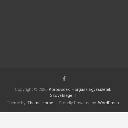
Copyright © 2026
Körösvidéki Horgász Egyesületek
Szövetsége
Theme by:
Theme Horse
Proudly Powered by:
WordPress