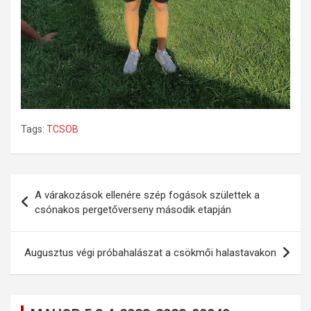
Tags:
TCSOB
Bejegyzés
A várakozások ellenére szép fogások születtek a
navigáció
csónakos pergetőverseny második etapján
Augusztus végi próbahalászat a csökmői halastavakon