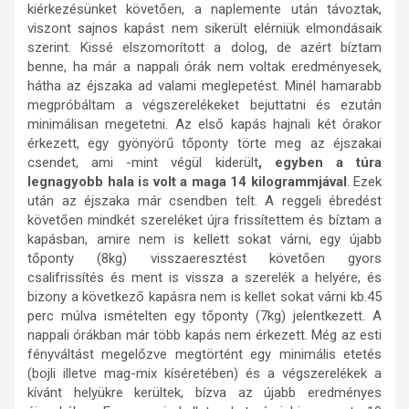
kiérkezésünket követően, a naplemente után távoztak,
viszont sajnos kapást nem sikerült elérniük elmondásaik
szerint. Kissé elszomorított a dolog, de azért bíztam
benne, ha már a nappali órák nem voltak eredményesek,
hátha az éjszaka ad valami meglepetést. Minél hamarabb
megpróbáltam a végszerelékeket bejuttatni és ezután
minimálisan megetetni. Az első kapás hajnali két órakor
érkezett, egy gyönyörű tőponty törte meg az éjszakai
csendet, ami -mint végül kiderült
, egyben a túra
legnagyobb hala is volt a maga 14 kilogrammjával
. Ezek
után az éjszaka már csendben telt. A reggeli ébredést
követően mindkét szereléket újra frissítettem és bíztam a
kapásban, amire nem is kellett sokat várni, egy újabb
tőponty (8kg) visszaeresztést követően gyors
csalifrissítés és ment is vissza a szerelék a helyére, és
bizony a következő kapásra nem is kellet sokat várni kb.45
perc múlva ismételten egy tőponty (7kg) jelentkezett. A
nappali órákban már több kapás nem érkezett. Még az esti
fényváltást megelőzve megtörtént egy minimális etetés
(bojli illetve mag-mix kíséretében) és a végszerelékek a
kívánt helyükre kerültek, bízva az újabb eredményes