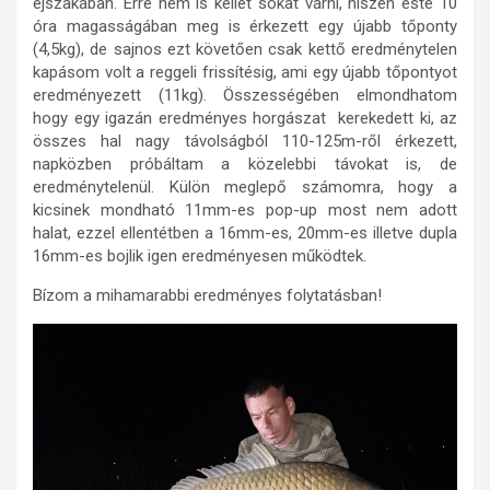
éjszakában. Erre nem is kellet sokat várni, hiszen este 10
óra magasságában meg is érkezett egy újabb tőponty
(4,5kg), de sajnos ezt követően csak kettő eredménytelen
kapásom volt a reggeli frissítésig, ami egy újabb tőpontyot
eredményezett (11kg). Összességében elmondhatom
hogy egy igazán eredményes horgászat kerekedett ki, az
összes hal nagy távolságból 110-125m-ről érkezett,
napközben próbáltam a közelebbi távokat is, de
eredménytelenül. Külön meglepő számomra, hogy a
kicsinek mondható 11mm-es pop-up most nem adott
halat, ezzel ellentétben a 16mm-es, 20mm-es illetve dupla
16mm-es bojlik igen eredményesen működtek.
Bízom a mihamarabbi eredményes folytatásban!