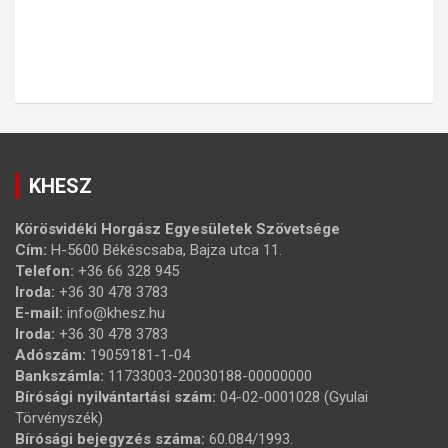
KHESZ
Körösvidéki Horgász Egyesületek Szövetsége
Cím:
H-5600 Békéscsaba, Bajza utca 11.
Telefon:
+36 66 328 945
Iroda:
+36 30 478 3783
E-mail:
info@khesz.hu
Iroda:
+36 30 478 3783
Adószám:
19059181-1-04
Bankszámla:
11733003-20030188-00000000
Bírósági nyilvántartási szám:
04-02-0001028 (Gyulai
Törvényszék)
Bírósági bejegyzés száma:
60.084/1993.