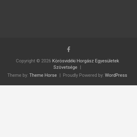
Copyright © 2026
Körösvidéki Horgász Egyesületek
Szövetsége
Theme by:
Theme Horse
Proudly Powered by:
WordPress