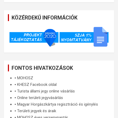
KÖZÉRDEKŰ INFORMÁCIÓK
FONTOS HIVATKOZÁSOK
🞄
MOHOSZ
🞄
KHESZ Facebook oldal
🞄
Turista állami jegy online vásárlás
🞄
Online területi jegyvásárlás
🞄
Magyar Horgászkártya regisztráció és igénylés
🞄
Területi jegyek és áraik
🞄
MOHOSZ éves versenynaptár