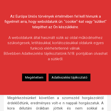
Skip
Körösvidéki Horgász
to
content
Az Európa Uniós törvények értelmében fel kell hívnunk a
Egyesületek Szövetsége
figyelmét arra, hogy weboldalunk ún. "cookie"-kat vagy "sütiket"
telepíthet az Ön készülékére.
A weboldalunk által használt sütik az oldal működéséhez
szükségesek, letiltásukkal, korlátozásukkal oldalunk egyes
funkciói elérhetetlenné válnak.
Adamik Balázs
Bővebben Adatkezelési tájékoztatónk IV/8. pontjában olvashat
a sütikről.
Fogás ideje: 2026.04.17.
Vízterület: Fás-tó
Halfaj: Ponty
Megértettem
Adatkezelési tájékoztató
Fogott hal adatai: 14 kg
Fogási körülmények: Két éjszakás horgászatra érkeztünk a
Békéscsabai Fás-tó partjára, nagy eredményekben bízva.
Megérkezésünket követően a szomszéd horgászoktól
érdeklődtünk, eredményes volt-e n nappali horgászatuk. A
kora délutáni órákban jöttek és nem sokkal a