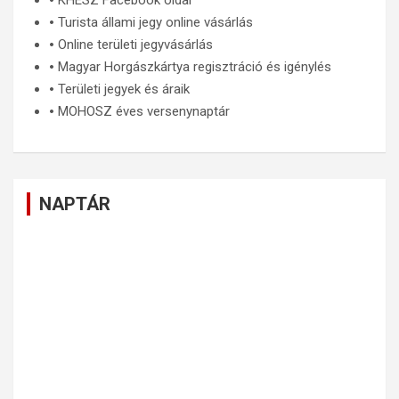
🞄
KHESZ Facebook oldal
🞄
Turista állami jegy online vásárlás
🞄
Online területi jegyvásárlás
🞄
Magyar Horgászkártya regisztráció és igénylés
🞄
Területi jegyek és áraik
🞄
MOHOSZ éves versenynaptár
NAPTÁR