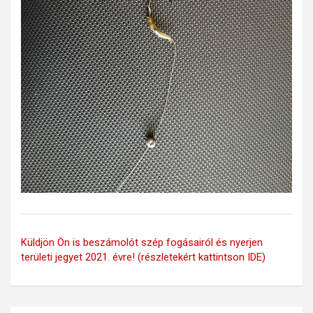
Küldjön Ön is beszámolót szép fogásairól és nyerjen
területi jegyet 2021. évre! (részletekért kattintson IDE)