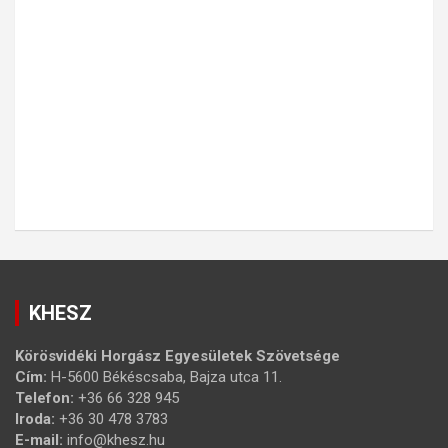
KHESZ
Körösvidéki Horgász Egyesületek Szövetsége
Cím:
H-5600 Békéscsaba, Bajza utca 11.
Telefon:
+36 66 328 945
Iroda:
+36 30 478 3783
E-mail:
info@khesz.hu