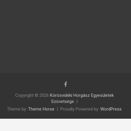
Copyright © 2026
Körösvidéki Horgász Egyesületek
Szövetsége
Theme by:
Theme Horse
Proudly Powered by:
WordPress