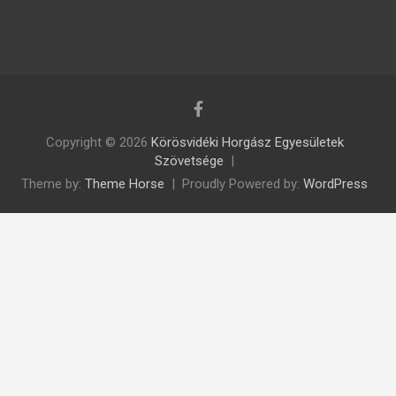
Copyright © 2026
Körösvidéki Horgász Egyesületek
Szövetsége
Theme by:
Theme Horse
Proudly Powered by:
WordPress