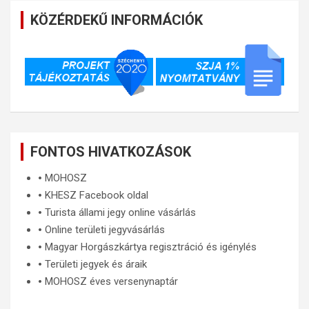
KÖZÉRDEKŰ INFORMÁCIÓK
FONTOS HIVATKOZÁSOK
🞄
MOHOSZ
🞄
KHESZ Facebook oldal
🞄
Turista állami jegy online vásárlás
🞄
Online területi jegyvásárlás
🞄
Magyar Horgászkártya regisztráció és igénylés
🞄
Területi jegyek és áraik
🞄
MOHOSZ éves versenynaptár