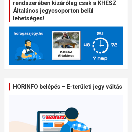
rendszerében kizárólag csak a KHESZ
Általános jegycsoporton belül
lehetséges!
HORINFO belépés – E-területi jegy váltás