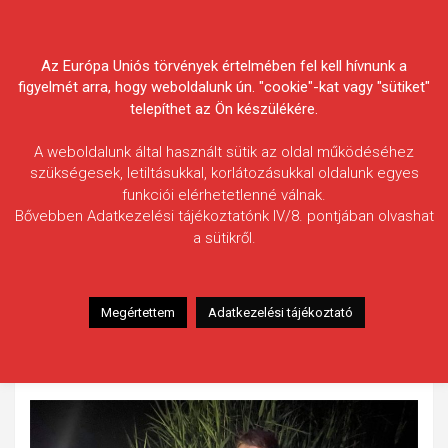
Skip
Körösvidéki Horgász
to
content
Az Európa Uniós törvények értelmében fel kell hívnunk a
Egyesületek Szövetsége
figyelmét arra, hogy weboldalunk ún. "cookie"-kat vagy "sütiket"
telepíthet az Ön készülékére.
A weboldalunk által használt sütik az oldal működéséhez
szükségesek, letiltásukkal, korlátozásukkal oldalunk egyes
funkciói elérhetetlenné válnak.
Ancsin Gábor
Bővebben Adatkezelési tájékoztatónk IV/8. pontjában olvashat
a sütikről.
Fogás ideje: 2020.05.19. / éjszaka
Vízterület: Fás-tó
Halfaj: Tőponty
Megértettem
Adatkezelési tájékoztató
Fogott hal adatai: 15,75 kg
Fogási körülmények: A halat bojlis módszerrel sikerült
horogra csalni és megfogni.