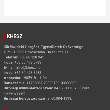
KHESZ
Körösvidéki Horgász Egyesületek Szövetsége
Cím:
H-5600 Békéscsaba, Bajza utca 11.
Telefon:
+36 66 328 945
Iroda:
+36 30 478 3783
E-mail:
info@khesz.hu
Iroda:
+36 30 478 3783
Adószám:
19059181-1-04
Bankszámla:
11733003-20030188-00000000
Bírósági nyilvántartási szám:
04-02-0001028 (Gyulai
Törvényszék)
Bírósági bejegyzés száma:
60.084/1993.