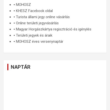
🞄
MOHOSZ
🞄
KHESZ Facebook oldal
🞄
Turista állami jegy online vásárlás
🞄
Online területi jegyvásárlás
🞄
Magyar Horgászkártya regisztráció és igénylés
🞄
Területi jegyek és áraik
🞄
MOHOSZ éves versenynaptár
NAPTÁR