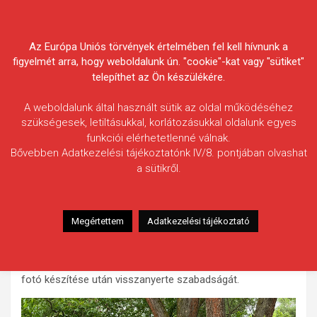
Skip
Körösvidéki Horgász
to
content
Az Európa Uniós törvények értelmében fel kell hívnunk a
Egyesületek Szövetsége
figyelmét arra, hogy weboldalunk ún. "cookie"-kat vagy "sütiket"
telepíthet az Ön készülékére.
A weboldalunk által használt sütik az oldal működéséhez
szükségesek, letiltásukkal, korlátozásukkal oldalunk egyes
funkciói elérhetetlenné válnak.
Ancza Attila
Bővebben Adatkezelési tájékoztatónk IV/8. pontjában olvashat
a sütikről.
Fogás ideje: 2025.05.27. / délutáni órák
Vízterület: Kettős-Körös
Halfaj: Ponty
Megértettem
Adatkezelési tájékoztató
Fogott hal adatai: 15,52 kg
Fogási körülmények: Venom 16 mm-es bojli
meglebegtetve, egy 16 mm-es ananászos pop up-al. Gyors
fotó készítése után visszanyerte szabadságát.