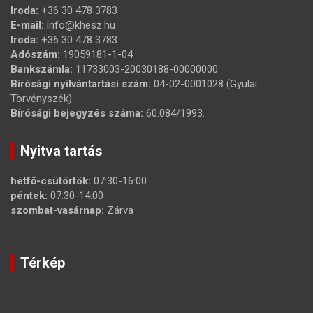
Iroda:
+36 30 478 3783
E-mail:
info@khesz.hu
Iroda:
+36 30 478 3783
Adószám:
19059181-1-04
Bankszámla:
11733003-20030188-00000000
Bírósági nyilvántartási szám:
04-02-0001028 (Gyulai
Törvényszék)
Bírósági bejegyzés száma:
60.084/1993.
Nyitva tartás
hétfő-csütörtök:
07:30-16:00
péntek:
07:30-14:00
szombat-vasárnap:
Zárva
Térkép