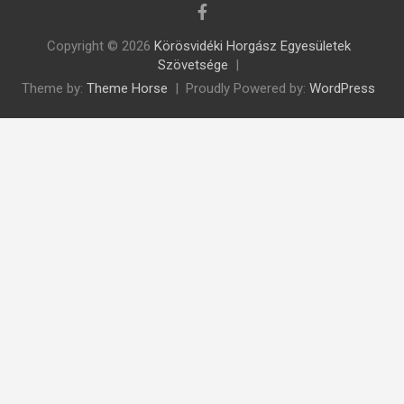
Copyright © 2026
Körösvidéki Horgász Egyesületek
Szövetsége
Theme by:
Theme Horse
Proudly Powered by:
WordPress