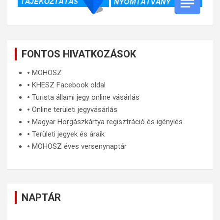
FONTOS HIVATKOZÁSOK
🞄
MOHOSZ
🞄
KHESZ Facebook oldal
🞄
Turista állami jegy online vásárlás
🞄
Online területi jegyvásárlás
🞄
Magyar Horgászkártya regisztráció és igénylés
🞄
Területi jegyek és áraik
🞄
MOHOSZ éves versenynaptár
NAPTÁR