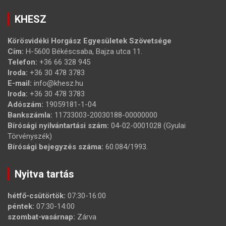
KHESZ
Körösvidéki Horgász Egyesületek Szövetsége
Cím:
H-5600 Békéscsaba, Bajza utca 11.
Telefon:
+36 66 328 945
Iroda:
+36 30 478 3783
E-mail:
info@khesz.hu
Iroda:
+36 30 478 3783
Adószám:
19059181-1-04
Bankszámla:
11733003-20030188-00000000
Bírósági nyilvántartási szám:
04-02-0001028 (Gyulai
Törvényszék)
Bírósági bejegyzés száma:
60.084/1993.
Nyitva tartás
hétfő-csütörtök:
07:30-16:00
péntek:
07:30-14:00
szombat-vasárnap:
Zárva