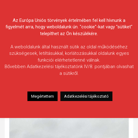
Skip
Körösvidéki Horgász
to
content
Az Európa Uniós törvények értelmében fel kell hívnunk a
Egyesületek Szövetsége
figyelmét arra, hogy weboldalunk ún. "cookie"-kat vagy "sütiket"
telepíthet az Ön készülékére.
A weboldalunk által használt sütik az oldal működéséhez
szükségesek, letiltásukkal, korlátozásukkal oldalunk egyes
funkciói elérhetetlenné válnak.
Bábel Vince
Bővebben Adatkezelési tájékoztatónk IV/8. pontjában olvashat
a sütikről.
Fogás ideje: 2025.11.05.
Vízterület: Peresi-holtág
Halfaj: Süllő
Megértettem
Adatkezelési tájékoztató
Fogott hal adatai: 4,7 kg
Fogási körülmények: Nincs adat.