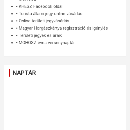
🞄
KHESZ Facebook oldal
🞄
Turista állami jegy online vásárlás
🞄
Online területi jegyvásárlás
🞄
Magyar Horgászkártya regisztráció és igénylés
🞄
Területi jegyek és áraik
🞄
MOHOSZ éves versenynaptár
NAPTÁR