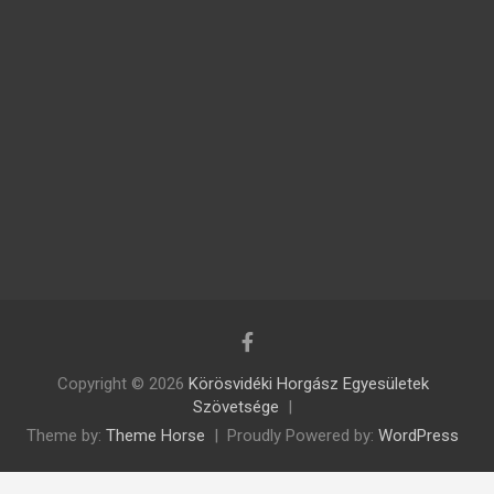
Copyright © 2026
Körösvidéki Horgász Egyesületek
Szövetsége
Theme by:
Theme Horse
Proudly Powered by:
WordPress