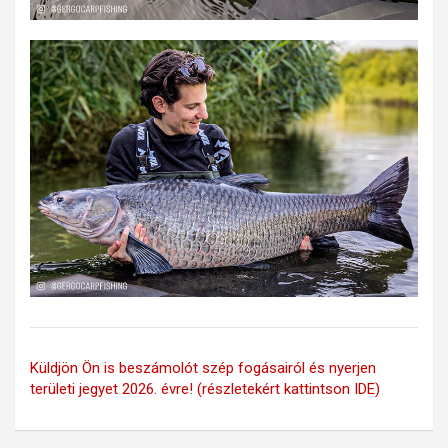
Küldjön Ön is beszámolót szép fogásairól és nyerjen
területi jegyet 2026. évre! (részletekért kattintson IDE)