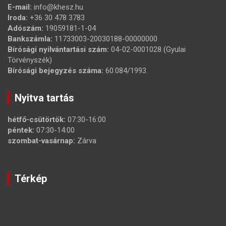
E-mail:
info@khesz.hu
Iroda:
+36 30 478 3783
Adószám:
19059181-1-04
Bankszámla:
11733003-20030188-00000000
Bírósági nyilvántartási szám:
04-02-0001028 (Gyulai
Törvényszék)
Bírósági bejegyzés száma:
60.084/1993.
Nyitva tartás
hétfő-csütörtök:
07:30-16:00
péntek:
07:30-14:00
szombat-vasárnap:
Zárva
Térkép