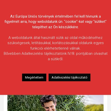
Skip
Körösvidéki Horgász
to
content
Az Európa Uniós törvények értelmében fel kell hívnunk a
Egyesületek Szövetsége
figyelmét arra, hogy weboldalunk ún. "cookie"-kat vagy "sütiket"
telepíthet az Ön készülékére.
A weboldalunk által használt sütik az oldal működéséhez
szükségesek, letiltásukkal, korlátozásukkal oldalunk egyes
funkciói elérhetetlenné válnak.
Balázs Gergő
Bővebben Adatkezelési tájékoztatónk IV/8. pontjában olvashat
a sütikről.
Fogás ideje: 2025.06.23.
Vízterület: Kákafoki-holtág
Halfaj: Fekete amur
Megértettem
Adatkezelési tájékoztató
Fogott hal adatai: 36 kg
Fogási körülmények: Nincs adat.