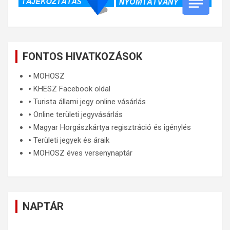
FONTOS HIVATKOZÁSOK
🞄
MOHOSZ
🞄
KHESZ Facebook oldal
🞄
Turista állami jegy online vásárlás
🞄
Online területi jegyvásárlás
🞄
Magyar Horgászkártya regisztráció és igénylés
🞄
Területi jegyek és áraik
🞄
MOHOSZ éves versenynaptár
NAPTÁR