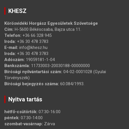
KHESZ
Körösvidéki Horgász Egyesületek Szövetsége
Cím:
H-5600 Békéscsaba, Bajza utca 11.
Telefon:
+36 66 328 945
Iroda:
+36 30 478 3783
E-mail:
info@khesz.hu
Iroda:
+36 30 478 3783
Adószám:
19059181-1-04
Bankszámla:
11733003-20030188-00000000
Bírósági nyilvántartási szám:
04-02-0001028 (Gyulai
Törvényszék)
Bírósági bejegyzés száma:
60.084/1993.
Nyitva tartás
hétfő-csütörtök:
07:30-16:00
péntek:
07:30-14:00
szombat-vasárnap:
Zárva