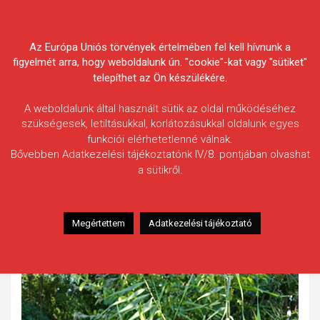
Skip
Körösvidéki Horgász
to
content
Az Európa Uniós törvények értelmében fel kell hívnunk a
Egyesületek Szövetsége
figyelmét arra, hogy weboldalunk ún. "cookie"-kat vagy "sütiket"
telepíthet az Ön készülékére.
A weboldalunk által használt sütik az oldal működéséhez
szükségesek, letiltásukkal, korlátozásukkal oldalunk egyes
funkciói elérhetetlenné válnak.
Bartolák Zoltán
Bővebben Adatkezelési tájékoztatónk IV/8. pontjában olvashat
a sütikről.
Fogás ideje: 2021.09.04. / 16 óra 41 perc
Vízterület: Kákafoki-holtág, Kenderáztató
Halfaj: Sügér
Megértettem
Adatkezelési tájékoztató
Fogott hal adatai: 0,3 kg / 23 cm
Fogási körülmények: Nincs adat.