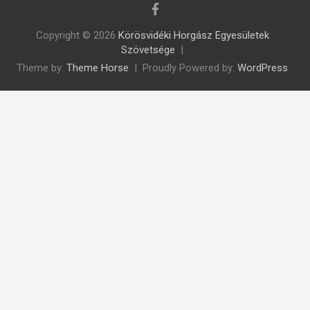
Copyright © 2026
Körösvidéki Horgász Egyesületek
Szövetsége
Theme by:
Theme Horse
Proudly Powered by:
WordPress