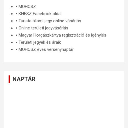
🞄
MOHOSZ
🞄
KHESZ Facebook oldal
🞄
Turista állami jegy online vásárlás
🞄
Online területi jegyvásárlás
🞄
Magyar Horgászkártya regisztráció és igénylés
🞄
Területi jegyek és áraik
🞄
MOHOSZ éves versenynaptár
NAPTÁR