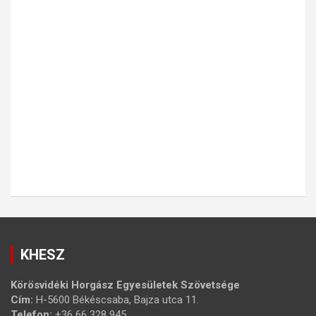
KHESZ
Körösvidéki Horgász Egyesületek Szövetsége
Cím:
H-5600 Békéscsaba, Bajza utca 11.
Telefon:
+36 66 328 945