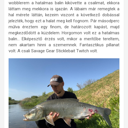
wobblerem a hatalmas balin kikövette a csalimat, ekkora
láttam meg mekkora is igazán. A lábaim már remegtek a
hal mérete láttán, kezeim viszont a következő dobással
jelezték, hogy ezt a halat meg kell fognom. Pár másodperc
múlva éreztem egy finom, de határozott kapást, majd
megkezdődött a küzdelem. Horgomon volt ez a hatalmas
balin… Elképesztő érzés volt, mikor a merítőbe tereltem,
nem akartam hinni a szememnek. Fantasztikus pillanat
volt. A csali Savage Gear Sticklebait Twitch volt.