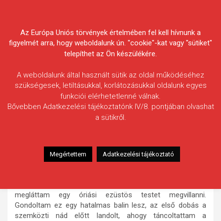
Skip
Körösvidéki Horgász
to
content
Az Európa Uniós törvények értelmében fel kell hívnunk a
Egyesületek Szövetsége
figyelmét arra, hogy weboldalunk ún. "cookie"-kat vagy "sütiket"
telepíthet az Ön készülékére.
A weboldalunk által használt sütik az oldal működéséhez
szükségesek, letiltásukkal, korlátozásukkal oldalunk egyes
funkciói elérhetetlenné válnak.
Békési Lajos
Bővebben Adatkezelési tájékoztatónk IV/8. pontjában olvashat
a sütikről.
Fogás ideje: 2025.05.03. / 09 óra 06 perc
Vízterület: Kálló-csatorna
Halfaj: Balin
Megértettem
Adatkezelési tájékoztató
Fogott hal adatai: 5,5 kg (becsült) / 80 cm
Fogási körülmények: A parton cserkelve dobtam a
szokásos helyeimet, amikor a part alatti küszrajon
megláttam egy óriási ezüstös testet megvillanni.
Gondoltam ez egy hatalmas balin lesz, az első dobás a
szemközti nád előtt landolt, ahogy táncoltattam a