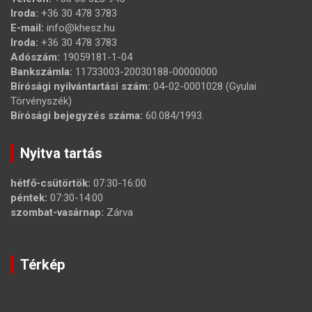
Iroda:
+36 30 478 3783
E-mail:
info@khesz.hu
Iroda:
+36 30 478 3783
Adószám:
19059181-1-04
Bankszámla:
11733003-20030188-00000000
Bírósági nyilvántartási szám:
04-02-0001028 (Gyulai
Törvényszék)
Bírósági bejegyzés száma:
60.084/1993.
Nyitva tartás
hétfő-csütörtök:
07:30-16:00
péntek:
07:30-14:00
szombat-vasárnap:
Zárva
Térkép